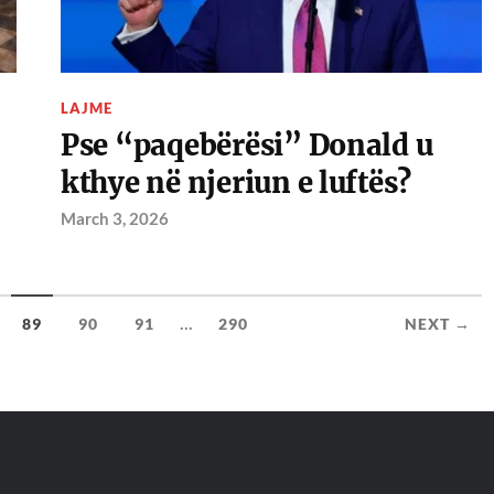
LAJME
Pse “paqebërësi” Donald u
kthye në njeriun e luftës?
March 3, 2026
...
89
90
91
290
NEXT →