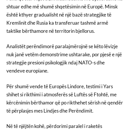
shtuar edhe më shumë shqetësimin në Europë. Minsk
është kthyer gradualisht në një bazë strategjike të
Kremlinit dhe Rusia ka transferuar tashmë armë
taktike bërthamore në territorin bjellorus.
Analistët perëndimorë paralajmërojnë se këto lëvizje
nuk janë vetëm demonstrime ushtarake, por pjesë e një
strategjie presioni psikologjik ndaj NATO-s dhe
vendeve europiane.
Për shumë vende të Europës Lindore, testimi i Yars
shihet si rikthimi i atmosferës së Luftës së Ftohtë, me
kërcënimin bërthamor që po rikthehet sërish në qendër
të përplasjes mes Lindjes dhe Perëndimit.
Në të njëjtën kohë, përdorimi paralel i raketës