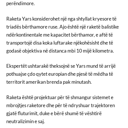
perëndimore.
Raketa Yars konsiderohet një nga shtyllat kryesore të
triadës bërthamore ruse. Ajo është një raketë balistike
ndërkontinentale me kapacitet bërthamor, e aftë të
transportojë disa koka luftarake njëkohësisht dhe të
godasë objektiva në distanca mbi 10 mijë kilometra.
Ekspertët ushtarakë theksojnë se Yars mund të arrijë
pothuajse çdo qytet europian dhe pjesë të mëdha të
territorit amerikan brenda pak minutash.
Raketa është projektuar për të shmangur sistemet e
mbrojtjes raketore dhe për të ndryshuar trajektoren
gjatë fluturimit, duke e bërë shumë të vështirë
neutralizimin e saj.