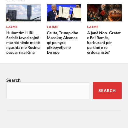
LAJME
LAJME
LAJME
Hulumtimi i IRI:
Ceuta, Trump dhe
A janë Non- Gratat
Serbët favorizojnë
Maroku; Aleanca
e Edi Ramës,
marrëdhënie më të
që po ngre
karburant për
ngushta me Rusinë,
pikëpyetje në
partinë e re
pasuar nga Kina
Evropë
erdoganiste?
Search
SEARCH