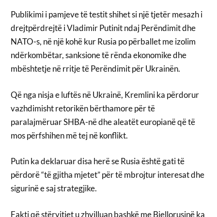
Publikimi i pamjeve të testit shihet si një tjetër mesazh i
drejtpërdrejtë i Vladimir Putinit ndaj Perëndimit dhe
NATO-s, në një kohë kur Rusia po përballet me izolim
ndërkombëtar, sanksione të rënda ekonomike dhe
mbështetje në rritje të Perëndimit për Ukrainën.
Që nga nisja e luftës në Ukrainë, Kremlini ka përdorur
vazhdimisht retorikën bërthamore për të
paralajmëruar SHBA-në dhe aleatët europianë që të
mos përfshihen më tej në konflikt.
Putin ka deklaruar disa herë se Rusia është gati të
përdorë “të gjitha mjetet” për të mbrojtur interesat dhe
sigurinë e saj strategjike.
Fakti që stërvitjet u zhvilluan bashkë me Bjellorusinë ka