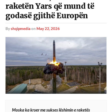
raketën Yars që mund të
godasë gjithë Europën
by
shqipmedia
on
May 22, 2026
Moska ka kryer me sukses lëshimin e raketës