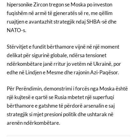
hipersonike Zircon tregon se Moska po investon
fuqishëm në armë të gjeneratës së re, me qëllim
ruajtjen e avantazhit strategjik ndaj SHBA-së dhe
NATO-s.
Stërvitjet e fundit bërthamore vijnë në një moment
delikat për sigurinë globale, ndërsa tensionet
ndërkombëtare janë rritur jo vetëm në Ukrainë, por
edhe në Lindjen e Mesme dhe rajonin Azi-Paqësor.
Për Perëndimin, demonstrimi i forcës nga Moska është
një kujtesë e qartë se Rusia mbetet një superfuqi
bërthamore e gatshme të përdorë arsenalin e saj
strategjik si mjet presioni politik dhe ushtarak në
arenën ndërkombëtare.