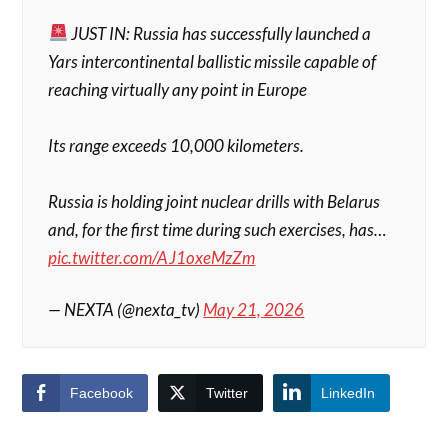
JUST IN: Russia has successfully launched a
Yars intercontinental ballistic missile capable of
reaching virtually any point in Europe
Its range exceeds 10,000 kilometers.
Russia is holding joint nuclear drills with Belarus
and, for the first time during such exercises, has…
pic.twitter.com/AJ1oxeMzZm
— NEXTA (@nexta_tv)
May 21, 2026
Facebook
Twitter
LinkedIn