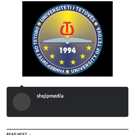
shqipmedia
READ NEXT →