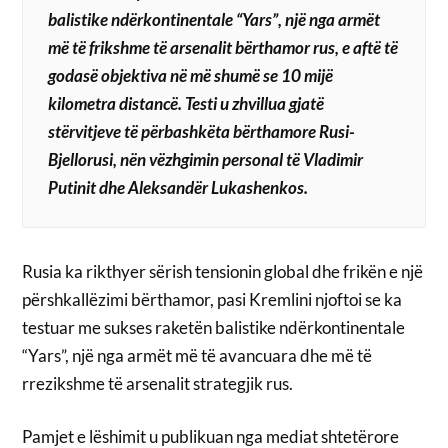
balistike ndërkontinentale “Yars”, një nga armët
më të frikshme të arsenalit bërthamor rus, e aftë të
godasë objektiva në më shumë se 10 mijë
kilometra distancë. Testi u zhvillua gjatë
stërvitjeve të përbashkëta bërthamore Rusi-
Bjellorusi, nën vëzhgimin personal të Vladimir
Putinit dhe Aleksandër Lukashenkos.
Rusia ka rikthyer sërish tensionin global dhe frikën e një
përshkallëzimi bërthamor, pasi Kremlini njoftoi se ka
testuar me sukses raketën balistike ndërkontinentale
“Yars”, një nga armët më të avancuara dhe më të
rrezikshme të arsenalit strategjik rus.
Pamjet e lëshimit u publikuan nga mediat shtetërore