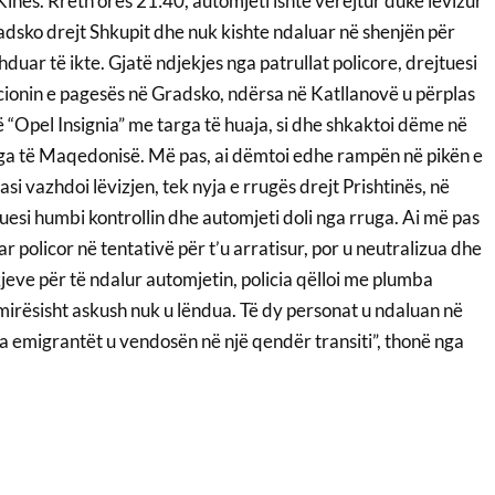
inës. Rreth orës 21:40, automjeti ishte vërejtur duke lëvizur
dsko drejt Shkupit dhe nuk kishte ndaluar në shenjën për
duar të ikte. Gjatë ndjekjes nga patrullat policore, drejtuesi
acionin e pagesës në Gradsko, ndërsa në Katllanovë u përplas
ë “Opel Insignia” me targa të huaja, si dhe shkaktoi dëme në
ga të Maqedonisë. Më pas, ai dëmtoi edhe rampën në pikën e
si vazhdoi lëvizjen, tek nyja e rrugës drejt Prishtinës, në
uesi humbi kontrollin dhe automjeti doli nga rruga. Ai më pas
tar policor në tentativë për t’u arratisur, por u neutralizua dhe
jeve për të ndalur automjetin, policia qëlloi me plumba
mirësisht askush nuk u lëndua. Të dy personat u ndaluan në
sa emigrantët u vendosën në një qendër transiti”, thonë nga