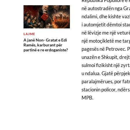
Republika Popullore e K
në autostradën nga Gra
ndalimi, dhe kishte vazh
i automjetit dëmtoi st
në lëvizje me një vetur
LAJME
A janë Non- Gratat e Edi
një motoçikletë me tar
Ramës, karburant për
pagesës në Petrovec. Pa
partinë e re erdoganiste?
unazën e Shkupit, drejt
sulmoi fizikisht një zyr
u ndalua. Gjatë përpjek
paralajmërues, por fat
stacionin policor, ndër
MPB.