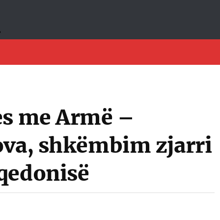
es me Armë –
ova, shkëmbim zjarri
qedonisë