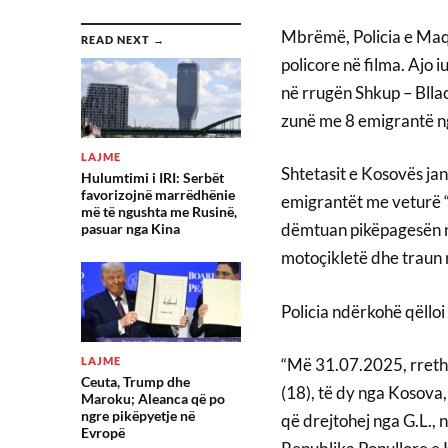
Mbrëmë, Policia e Maqed
READ NEXT →
policore në filma. Ajo
në rrugën Shkup – Bllac
zunë me 8 emigrantë n
LAJME
Shtetasit e Kosovës jan
Hulumtimi i IRI: Serbët
favorizojnë marrëdhënie
emigrantët me veturë “
më të ngushta me Rusinë,
dëmtuan pikëpagesën në 
pasuar nga Kina
motoçikletë dhe traun 
Policia ndërkohë qëlloi 
LAJME
“Më 31.07.2025, rreth 
Ceuta, Trump dhe
(18), të dy nga Kosova
Maroku; Aleanca që po
ngre pikëpyetje në
që drejtohej nga G.L., 
Evropë