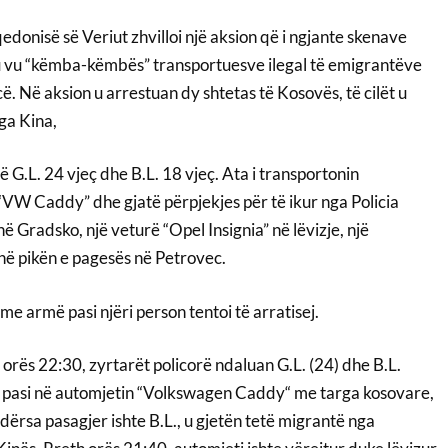
onisë së Veriut zhvilloi një aksion që i ngjante skenave
 iu vu “këmba-këmbës” transportuesve ilegal të emigrantëve
ë. Në aksion u arrestuan dy shtetas të Kosovës, të cilët u
ga Kina,
ë G.L. 24 vjeç dhe B.L. 18 vjeç. Ata i transportonin
VW Caddy” dhe gjatë përpjekjes për të ikur nga Policia
Gradsko, një veturë “Opel Insignia” në lëvizje, një
në pikën e pagesës në Petrovec.
me armë pasi njëri person tentoi të arratisej.
orës 22:30, zyrtarët policorë ndaluan G.L. (24) dhe B.L.
, pasi në automjetin “Volkswagen Caddy“ me targa kosovare,
ndërsa pasagjer ishte B.L., u gjetën tetë migrantë nga