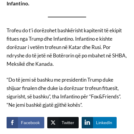
Infantino.
Trofeu do t’i dorëzohet bashkërisht kapitenit të ekipit
fitues nga Trump dhe Infantino. Infantino e kishte
dorëzuar i vetëm trofeun në Katar dhe Rusi. Por
ndryshe do të jetë në Botërorin që po mbahet në SHBA,
Meksikë dhe Kanada.
“Do të jemi së bashku me presidentin Trump duke
shijuar finalen dhe duke ia dorëzuar trofeun fituesit,
sigurisht, së bashku”, tha Infantino për “Fox&Friends”.
“Ne jemi bashkë gjatë gjithë kohës”.
Facebook
Twitter
LinkedIn