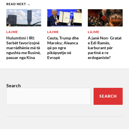
READ NEXT →
LAJME
LAJME
LAJME
Hulumtimi i IRI:
Ceuta, Trump dhe
A janë Non- Gratat
Serbët favorizojnë
Maroku; Aleanca
e Edi Ramës,
marrëdhënie më të
që po ngre
karburant për
ngushta me Rusinë,
pikëpyetje në
partinë e re
pasuar nga Kina
Evropë
erdoganiste?
Search
SEARCH