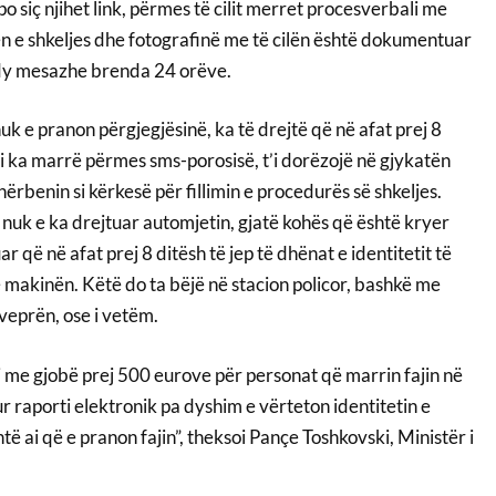
o siç njihet link, përmes të cilit merret procesverbali me
 e shkeljes dhe fotografinë me të cilën është dokumentuar
 dy mesazhe brenda 24 orëve.
k e pranon përgjegjësinë, ka të drejtë që në afat prej 8
i ka marrë përmes sms-porosisë, t’i dorëzojë në gjykatën
ërbenin si kërkesë për fillimin e procedurës së shkeljes.
nuk e ka drejtuar automjetin, gjatë kohës që është kryer
uar që në afat prej 8 ditësh të jep të dhënat e identitetit të
 makinën. Këtë do ta bëjë në stacion policor, bashkë me
veprën, ose i vetëm.
i me gjobë prej 500 eurove për personat që marrin fajin në
ur raporti elektronik pa dyshim e vërteton identitetin e
të ai që e pranon fajin”, theksoi Pançe Toshkovski, Ministër i