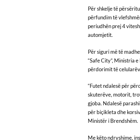
Për shkelje të përsërit
përfundim të vlefshmëri
periudhën prej 4 vitesh
automjetit.
Për siguri më të madhe
“Safe City”, Ministria
përdorimit të celularëv
“Futet ndalesë për përdo
skuterëve, motorit, tro
gjoba. Ndalesë parashi
për biçikleta dhe korsi
Ministër i Brendshëm.
Me këto ndryshime, inst