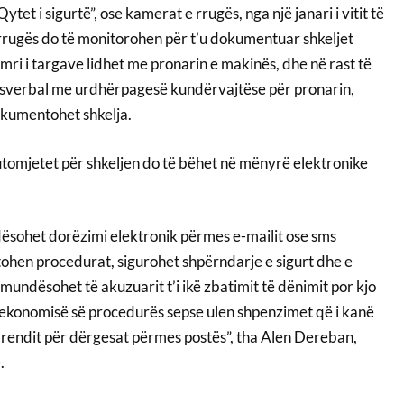
ytet i sigurtë”, ose kamerat e rrugës, nga një janari i vitit të
rugës do të monitorohen për t’u dokumentuar shkeljet
mri i targave lidhet me pronarin e makinës, dhe në rast të
cesverbal me urdhërpagesë kundërvajtëse për pronarin,
okumentohet shkelja.
automjetet për shkeljen do të bëhet në mënyrë elektronike
ësohet dorëzimi elektronik përmes e-mailit ose sms
ohen procedurat, sigurohet shpërndarje e sigurt dhe e
pamundësohet të akuzuarit t’i ikë zbatimit të dënimit por kjo
 ekonomisë së procedurës sepse ulen shpenzimet që i kanë
 rendit për dërgesat përmes postës”, tha Alen Dereban,
.