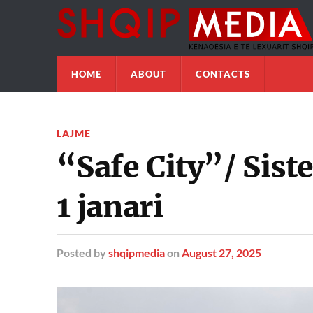
HOME
ABOUT
CONTACTS
LAJME
“Safe City”/ Sist
1 janari
Posted
by
shqipmedia
on
August 27, 2025