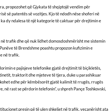
ura, propozohet që Gjykata të shqiptojë vendim për
së së patentës së vozitjes. Kjo të ndodh nëse shoferi në
 ka dy ndalesa të një kategorie të caktuar për drejtimin e
 në trafik dhe që nuk lidhet domosdoshmërisht me sistemin
 e Punëve të Brendshme poashtu propozon kufizimin e
e në trafik.
rimin e pajisjeve telefonike gjatë drejtimit të biçikletës,
tinetit, traktorit dhe mjeteve të tjera, duke u parashikuar
kohet edhe për këmbësorët gjatë kalimit të rrugës, rrugës
ve, në rast se përdorin telefonin”, u shpreh Pançe Toshkovski,
itucionet presin që të ulen shkeljet në trafik, veçanërisht ata