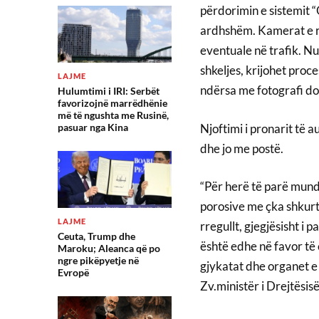
përdorimin e sistemit “Q
ardhshëm. Kamerat e r
eventuale në trafik. Nu
shkeljes, krijohet pro
LAJME
ndërsa me fotografi d
Hulumtimi i IRI: Serbët
favorizojnë marrëdhënie
më të ngushta me Rusinë,
Njoftimi i pronarit të 
pasuar nga Kina
dhe jo me postë.
“Për herë të parë mund
porosive me çka shkurt
LAJME
rregullt, gjegjësisht i 
Ceuta, Trump dhe
është edhe në favor të
Maroku; Aleanca që po
ngre pikëpyetje në
gjykatat dhe organet e
Evropë
Zv.ministër i Drejtësisë