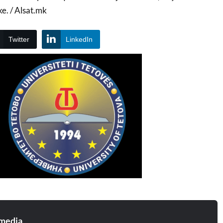
ke. / Alsat.mk
Twitter
LinkedIn
media