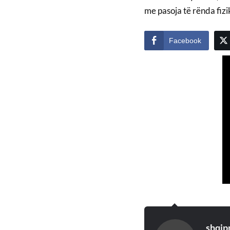
me pasoja të rënda fizi
Facebook
shqip