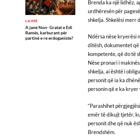
Brenda ka një lidhëz, ap
urdhëresën për pagesën
shkelja. Shkelësi merr
LAJME
A janë Non- Gratat e Edi
Ramës, karburant për
Ndërsa nëse kryerësi nu
partinë e re erdoganiste?
ditësh, dokumentet që 
kompetente, që do të sh
Nëse pronari i makinës 
shkelja, ai është i oblig
personit që ia ka dhënë
personin që e ka kryer 
“Parashihet përgjegjës
emër të dikujt tjetër, k
personit dhe që nuk ësh
Brendshëm.