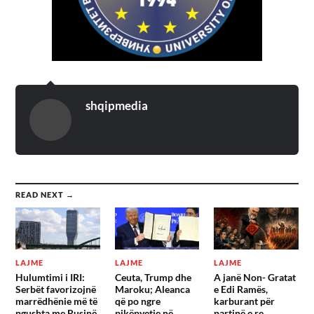
shqipmedia
READ NEXT →
LAJME
LAJME
LAJME
Hulumtimi i IRI:
Ceuta, Trump dhe
A janë Non- Gratat
Serbët favorizojnë
Maroku; Aleanca
e Edi Ramës,
marrëdhënie më të
që po ngre
karburant për
ngushta me Rusinë,
pikëpyetje në
partinë e re