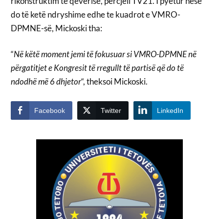
rikonstruktim të qeverisë, përcjell TV21. I pyetur nëse
do të ketë ndryshime edhe te kuadrot e VMRO-
DPMNE-së, Mickoski tha:
“
Në këtë moment jemi të fokusuar si VMRO-DPMNE në
përgatitjet e Kongresit të rregullt të partisë që do të
ndodhë më 6 dhjetor
“, theksoi Mickoski.
Facebook
Twitter
LinkedIn