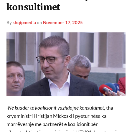
konsultimet
by
shqipmedia
on
November 17, 2025
-Në kuadër të koalicionit vazhdojnë konsultimet
, tha
kryeministri Hristijan Mickoski i pyetur nëse ka
marrëveshje me partnerët e koalicionit për