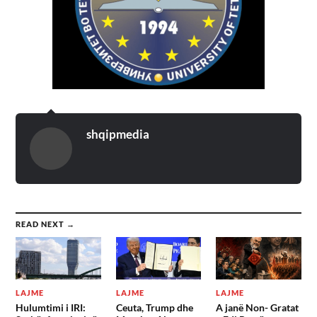
shqipmedia
READ NEXT →
LAJME
LAJME
LAJME
Hulumtimi i IRI:
Ceuta, Trump dhe
A janë Non- Gratat