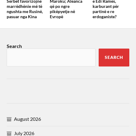
Serbët favorizojnë
Maroku; Aleanca
e Edi Ramës,
marrëdhënie më të
që po ngre
karburant për
ngushta me Rusinë,
pikëpyetje në
partinë e re
pasuar nga Kina
Evropë
erdoganiste?
Search
SEARCH
August 2026
July 2026