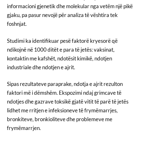
informacioni gjenetik dhe molekular nga vetëm një pikë
gjaku, pa pasur nevojë për analiza të vështira tek
foshnjat.
Studimi ka identifikuar pesë faktorë kryesorë që
ndikojnë në 1000 ditët e para të jetës: vaksinat,
kontaktin me kafshët, ndotësit kimikë, ndotjen
industriale dhe ndotjen e ajrit.
Sipas rezultateve paraprake, ndotja e ajrit rezulton
faktori më i dëmshëm. Ekspozimi ndaj grimcave të
ndotjes dhe gazrave toksikë gjatë vitit të parë të jetës
lidhet me rritjen e infeksioneve të frymëmarrjes,
bronkiteve, bronkioliteve dhe problemeve me
frymëmarrjen.