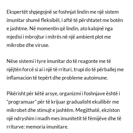
Ekspertët shpjegojnë se foshnjat lindin me një sistem
imunitar shumë fleksibël, i aftë të përshtatet me botën
e jashtme. Në momentin që lindin, ato kalojnë nga
mjedisi i mbrojtur i mitrës në një ambient plot me
mikrobe dhe viruse.
Nëse sistemi i tyre imunitar do të reagonte me të
njëjtën forcë si ai i një të rrituri, trupi do të përballej me
inflamacion të tepërt dhe probleme autoimune.
Pikërisht për këtë arsye, organizmi i foshnjave është i
“programuar” për të krijuar gradualisht ekuilibër me
mikrobet dhe stimujt e jashtëm. Megjithatë, ekziston
një ndryshim i madh mes imunitetit të fëmijëve dhe të
rriturve: memoria imunitare.