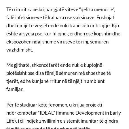
Të rriturit kanë krijuar gjatë viteve “qeliza memorie”,
falë infeksioneve të kaluara ose vaksinave. Foshnjat
dhe fëmijët e vegjël ende nuk i kanë këto mbrojtje. Kjo
është arsyeja pse, kur fillojnë çerdhen ose kopshtin dhe
ekspozohen ndaj shumë viruseve të rinj, sëmuren
vazhdimisht.
Megjithatë, shkencëtarët ende nuk e kuptojnë
plotësisht pse disa fëmijë sëmuren më shpesh se të
tjerët, edhe kur janë rritur në të njëjtin ambient
familjar.
Për të studiuar këtë fenomen, u krijua projekti
ndërkombëtar “IDEAL” (Immune Development in Early
Life), i cili ndjek zhvillimin e sistemit imunitar të qindra
fëmijëve në vende të ndryshme të botës.