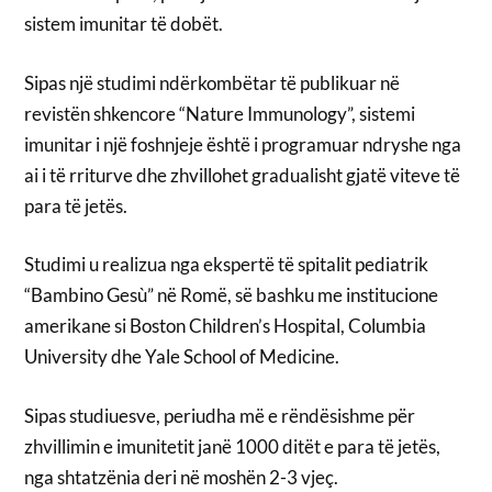
sistem imunitar të dobët.
Sipas një studimi ndërkombëtar të publikuar në
revistën shkencore “Nature Immunology”, sistemi
imunitar i një foshnjeje është i programuar ndryshe nga
ai i të rriturve dhe zhvillohet gradualisht gjatë viteve të
para të jetës.
Studimi u realizua nga ekspertë të spitalit pediatrik
“Bambino Gesù” në Romë, së bashku me institucione
amerikane si Boston Children’s Hospital, Columbia
University dhe Yale School of Medicine.
Sipas studiuesve, periudha më e rëndësishme për
zhvillimin e imunitetit janë 1000 ditët e para të jetës,
nga shtatzënia deri në moshën 2-3 vjeç.