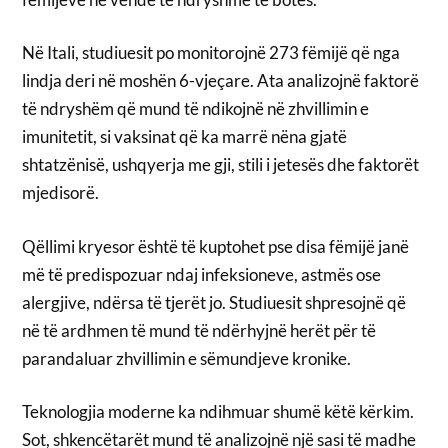
Në Itali, studiuesit po monitorojnë 273 fëmijë që nga
lindja deri në moshën 6-vjeçare. Ata analizojnë faktorë
të ndryshëm që mund të ndikojnë në zhvillimin e
imunitetit, si vaksinat që ka marrë nëna gjatë
shtatzënisë, ushqyerja me gji, stili i jetesës dhe faktorët
mjedisorë.
Qëllimi kryesor është të kuptohet pse disa fëmijë janë
më të predispozuar ndaj infeksioneve, astmës ose
alergjive, ndërsa të tjerët jo. Studiuesit shpresojnë që
në të ardhmen të mund të ndërhyjnë herët për të
parandaluar zhvillimin e sëmundjeve kronike.
Teknologjia moderne ka ndihmuar shumë këtë kërkim.
Sot, shkencëtarët mund të analizojnë një sasi të madhe