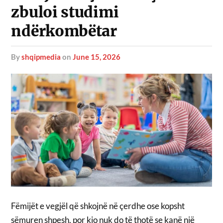
zbuloi studimi
ndërkombëtar
by
shqipmedia
on
June 15, 2026
Fëmijët e vegjël që shkojnë në çerdhe ose kopsht
sëmuren shpesh, por kjo nuk do të thotë se kanë një