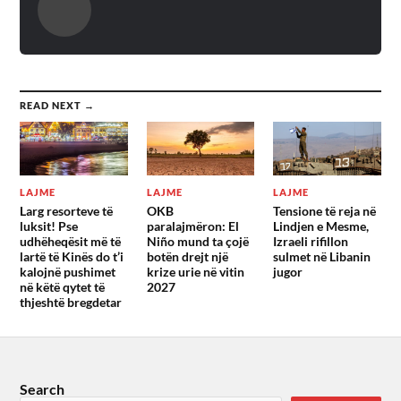
READ NEXT →
LAJME
LAJME
LAJME
Larg resorteve të
OKB
Tensione të reja në
luksit! Pse
paralajmëron: El
Lindjen e Mesme,
udhëheqësit më të
Niño mund ta çojë
Izraeli rifillon
lartë të Kinës do t’i
botën drejt një
sulmet në Libanin
kalojnë pushimet
krize urie në vitin
jugor
në këtë qytet të
2027
thjeshtë bregdetar
Search