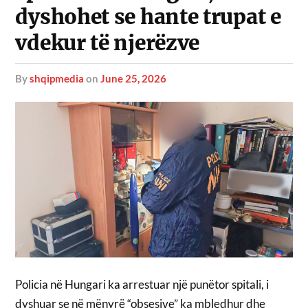
dyshohet se hante trupat e
vdekur të njerëzve
by
shqipmedia
on
June 25, 2026
Policia në Hungari ka arrestuar një punëtor spitali, i
dyshuar se në mënyrë “obsesive” ka mbledhur dhe