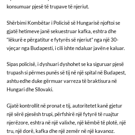
konsumuar pjesë të trupave të njeriut.
Shërbimi Kombëtar i Policisë së Hungarisë njoftoi se
gjatë hetimeve janë sekuestruar kafka, eshtra dhe
“lëkurë e përgatitur e fytyrës së njeriut” nga një 30-
vjeçar nga Budapesti, i cili ishte ndaluar javën e kaluar.
Sipas policisë, i dyshuari dyshohet se ka siguruar pjesë
trupash si përmes punës së tij në një spital në Budapest,
ashtu edhe duke gërmuar varreza të braktisura në
Hungari dhe Sllovaki.
Gjatë kontrollit në pronat e tij, autoritetet kanë gjetur
një sërë pjesësh trupi, përfshirë një fytyrë të ruajtur
njerëzore, eshtra në një valixhe, një këmbë të plotë, një
tru, një dorë, kafka dhe një zemër në një kavanoz.