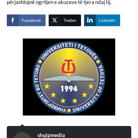
përjashtojnë ngritjen e akuzave të tjera ndaj tij.
Facebook
Twitter
LinkedIn
shqipmedia