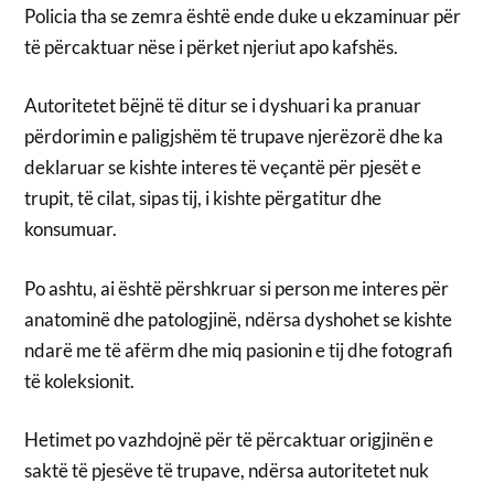
Policia tha se zemra është ende duke u ekzaminuar për
të përcaktuar nëse i përket njeriut apo kafshës.
Autoritetet bëjnë të ditur se i dyshuari ka pranuar
përdorimin e paligjshëm të trupave njerëzorë dhe ka
deklaruar se kishte interes të veçantë për pjesët e
trupit, të cilat, sipas tij, i kishte përgatitur dhe
konsumuar.
Po ashtu, ai është përshkruar si person me interes për
anatominë dhe patologjinë, ndërsa dyshohet se kishte
ndarë me të afërm dhe miq pasionin e tij dhe fotografi
të koleksionit.
Hetimet po vazhdojnë për të përcaktuar origjinën e
saktë të pjesëve të trupave, ndërsa autoritetet nuk