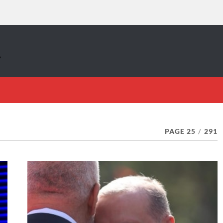
PAGE 25
/
291