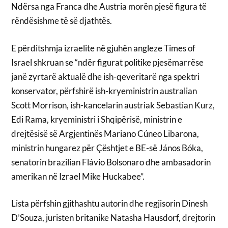
Ndërsa nga Franca dhe Austria morën pjesë figura të
rëndësishme të së djathtës.
E përditshmja izraelite në gjuhën angleze Times of
Israel shkruan se “ndër figurat politike pjesëmarrëse
janë zyrtarë aktualë dhe ish-qeveritarë nga spektri
konservator, përfshirë ish-kryeministrin australian
Scott Morrison, ish-kancelarin austriak Sebastian Kurz,
Edi Rama, kryeministri i Shqipërisë, ministrin e
drejtësisë së Argjentinës Mariano Cúneo Libarona,
ministrin hungarez për Çështjet e BE-së János Bóka,
senatorin brazilian Flávio Bolsonaro dhe ambasadorin
amerikan në Izrael Mike Huckabee”.
Lista përfshin gjithashtu autorin dhe regjisorin Dinesh
D’Souza, juristen britanike Natasha Hausdorf, drejtorin