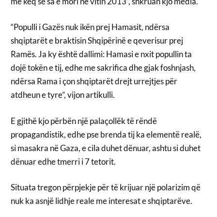
më keq se sa e mori në vitin 2013”, shkruan kjo media.
“Populli i Gazës nuk ikën prej Hamasit, ndërsa
shqiptarët e braktisin Shqipërinë e qeverisur prej
Ramës. Ja ky është dallimi: Hamasi e nxit popullin ta
dojë tokën e tij, edhe me sakrifica dhe gjak foshnjash,
ndërsa Rama i çon shqiptarët drejt urrejtjes për
atdheun e tyre”, vijon artikulli.
E gjithë kjo përbën një palaçollëk të rëndë
propagandistik, edhe pse brenda tij ka elementë realë,
si masakra në Gaza, e cila duhet dënuar, ashtu si duhet
dënuar edhe tmerri i 7 tetorit.
Situata tregon përpjekje për të krijuar një polarizim që
nuk ka asnjë lidhje reale me interesat e shqiptarëve.