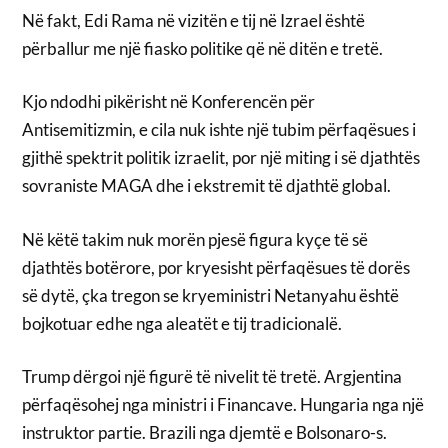
Në fakt, Edi Rama në vizitën e tij në Izrael është
përballur me një fiasko politike që në ditën e tretë.
Kjo ndodhi pikërisht në Konferencën për
Antisemitizmin, e cila nuk ishte një tubim përfaqësues i
gjithë spektrit politik izraelit, por një miting i së djathtës
sovraniste MAGA dhe i ekstremit të djathtë global.
Në këtë takim nuk morën pjesë figura kyçe të së
djathtës botërore, por kryesisht përfaqësues të dorës
së dytë, çka tregon se kryeministri Netanyahu është
bojkotuar edhe nga aleatët e tij tradicionalë.
Trump dërgoi një figurë të nivelit të tretë. Argjentina
përfaqësohej nga ministri i Financave. Hungaria nga një
instruktor partie. Brazili nga djemtë e Bolsonaro-s.