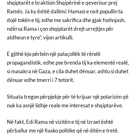
shqiptarët e braktisin Shqipërinë e qeverisur prej
Ramës. Ja ky është dallimi: Hamasi e nxit popullin ta
dojë tokën e tij, edhe me sakrifica dhe gjak foshnjash,
ndërsa Rama i çon shqiptarët drejt urrejtjes për
atdheun e tyre”, vijon artikulli.
E gjithë kjo përbën një palaçollëk të rëndë
propagandistik, edhe pse brenda tij ka elementë realë,
si masakra në Gaza, e cila duhet dënuar, ashtu si duhet
dënuar edhe tmerri i 7 tetorit.
Situata tregon përpjekje për të krijuar një polarizim që
nuk ka asnjë lidhje reale me interesat e shqiptarëve.
Në fakt, Edi Rama në vizitën e tij në Izrael është
përballur me një fiasko politike që në ditën e tretë.