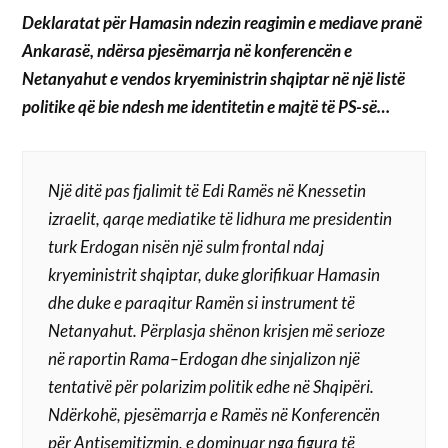
Deklaratat për Hamasin ndezin reagimin e mediave pranë
Ankarasë, ndërsa pjesëmarrja në konferencën e
Netanyahut e vendos kryeministrin shqiptar në një listë
politike që bie ndesh me identitetin e majtë të PS-së…
Një ditë pas fjalimit të Edi Ramës në Knessetin
izraelit, qarqe mediatike të lidhura me presidentin
turk Erdogan nisën një sulm frontal ndaj
kryeministrit shqiptar, duke glorifikuar Hamasin
dhe duke e paraqitur Ramën si instrument të
Netanyahut. Përplasja shënon krisjen më serioze
në raportin Rama–Erdogan dhe sinjalizon një
tentativë për polarizim politik edhe në Shqipëri.
Ndërkohë, pjesëmarrja e Ramës në Konferencën
për Antisemitizmin, e dominuar nga figura të