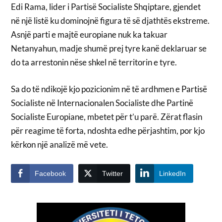
Edi Rama, lider i Partisë Socialiste Shqiptare, gjendet
në një listë ku dominojnë figura të së djathtës ekstreme.
Asnjë parti e majtë europiane nuk ka takuar
Netanyahun, madje shumë prej tyre kanë deklaruar se
do ta arrestonin nëse shkel në territorin e tyre.
Sa do të ndikojë kjo pozicionim në të ardhmen e Partisë
Socialiste në Internacionalen Socialiste dhe Partinë
Socialiste Europiane, mbetet për t’u parë. Zërat flasin
për reagime të forta, ndoshta edhe përjashtim, por kjo
kërkon një analizë më vete.
Facebook
Twitter
LinkedIn