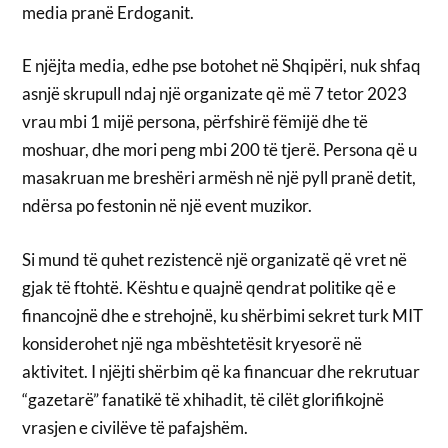
media pranë Erdoganit.
E njëjta media, edhe pse botohet në Shqipëri, nuk shfaq
asnjë skrupull ndaj një organizate që më 7 tetor 2023
vrau mbi 1 mijë persona, përfshirë fëmijë dhe të
moshuar, dhe mori peng mbi 200 të tjerë. Persona që u
masakruan me breshëri armësh në një pyll pranë detit,
ndërsa po festonin në një event muzikor.
Si mund të quhet rezistencë një organizatë që vret në
gjak të ftohtë. Kështu e quajnë qendrat politike që e
financojnë dhe e strehojnë, ku shërbimi sekret turk MIT
konsiderohet një nga mbështetësit kryesorë në
aktivitet. I njëjti shërbim që ka financuar dhe rekrutuar
“gazetarë” fanatikë të xhihadit, të cilët glorifikojnë
vrasjen e civilëve të pafajshëm.