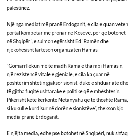
palestinez.
Një nga mediat më pranë Erdoganit, e cila e quan veten
portal kombëtar me pronar në Kosovë, por që botohet
në Shqipëri, e sulmon egërsisht Edi Ramën dhe
njëkohësisht lartëson organizatën Hamas.
“Gomarrllëkun më të madh Rama e tha mbi Hamasin,
një rezistencë vitale e gjeniale, e cila ka çuar në
poshtërim shtetin gjaksor sionist, duke e sfiduar atë dhe
të gjitha fuqitë ushtarake e politike që e mbështesin.
Pikërisht këtë kërkonte Netanyahu që të thoshte Rama,
si kukull e kurdisur në dorën e sionistëve”, thekson kjo
media pranë Erdoganit.
E njëjta media, edhe pse botohet në Shqipëri, nuk shfaq