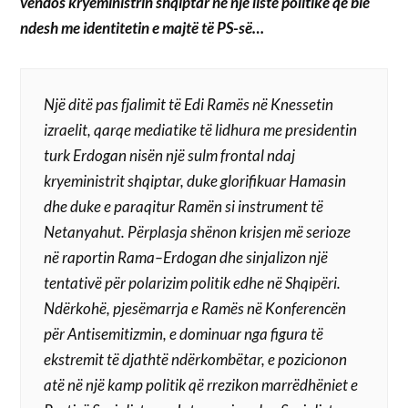
vendos kryeministrin shqiptar në një listë politike që bie
ndesh me identitetin e majtë të PS-së…
Një ditë pas fjalimit të Edi Ramës në Knessetin
izraelit, qarqe mediatike të lidhura me presidentin
turk Erdogan nisën një sulm frontal ndaj
kryeministrit shqiptar, duke glorifikuar Hamasin
dhe duke e paraqitur Ramën si instrument të
Netanyahut. Përplasja shënon krisjen më serioze
në raportin Rama–Erdogan dhe sinjalizon një
tentativë për polarizim politik edhe në Shqipëri.
Ndërkohë, pjesëmarrja e Ramës në Konferencën
për Antisemitizmin, e dominuar nga figura të
ekstremit të djathtë ndërkombëtar, e pozicionon
atë në një kamp politik që rrezikon marrëdhëniet e