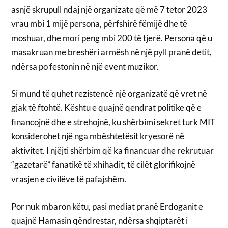
asnjë skrupull ndaj një organizate që më 7 tetor 2023
vrau mbi 1 mijë persona, përfshirë fëmijë dhe të
moshuar, dhe mori peng mbi 200 të tjerë. Persona që u
masakruan me breshëri armësh në një pyll pranë detit,
ndërsa po festonin në një event muzikor.
Si mund të quhet rezistencë një organizatë që vret në
gjak të ftohtë. Kështu e quajnë qendrat politike që e
financojnë dhe e strehojnë, ku shërbimi sekret turk MIT
konsiderohet një nga mbështetësit kryesorë në
aktivitet. I njëjti shërbim që ka financuar dhe rekrutuar
“gazetarë” fanatikë të xhihadit, të cilët glorifikojnë
vrasjen e civilëve të pafajshëm.
Por nuk mbaron këtu, pasi mediat pranë Erdoganit e
quajnë Hamasin qëndrestar, ndërsa shqiptarët i