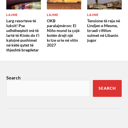
LAJME
LAJME
LAJME
Larg resorteve të
OKB
Tensione të reja në
luksit! Pse
paralajmëron: El
Lindjen e Mesme,
udhëheqësit më të
Niño mund ta çojë
Izraeli rifillon
lartë të Kinës do t’i
botën drejt një
sulmet në Libanin
kalojnë pushimet
krize urie në vitin
jugor
në këtë qytet të
2027
thjeshtë bregdetar
Search
SEARCH