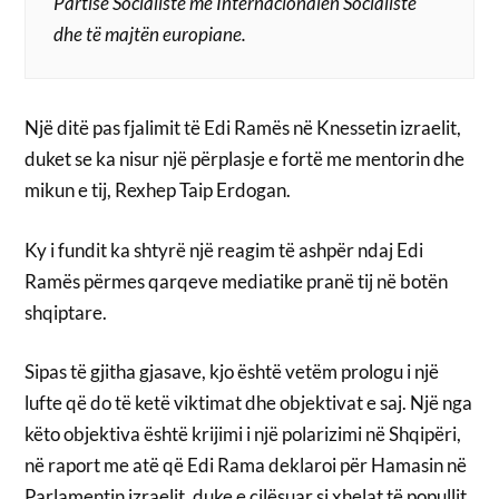
Partisë Socialiste me Internacionalen Socialiste
dhe të majtën europiane.
Një ditë pas fjalimit të Edi Ramës në Knessetin izraelit,
duket se ka nisur një përplasje e fortë me mentorin dhe
mikun e tij, Rexhep Taip Erdogan.
Ky i fundit ka shtyrë një reagim të ashpër ndaj Edi
Ramës përmes qarqeve mediatike pranë tij në botën
shqiptare.
Sipas të gjitha gjasave, kjo është vetëm prologu i një
lufte që do të ketë viktimat dhe objektivat e saj. Një nga
këto objektiva është krijimi i një polarizimi në Shqipëri,
në raport me atë që Edi Rama deklaroi për Hamasin në
Parlamentin izraelit, duke e cilësuar si xhelat të popullit