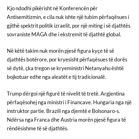
Kjo ndodhi pikërisht në Konferencën për
Antisemitizmin, e cila nuk ishte një tubim përfaqësues i
gjithë spektrit politik izraelit, por një miting i së djathtës
sovraniste MAGA dhe i ekstremit të djathtë global.
Në këtë takim nuk morën pjesë figura kyçe të së
djathtës botërore, por kryesisht përfaqësues të dorës
së dytë, çka tregon se kryeministri Netanyahu është
bojkotuar edhe nga aleatët e tij tradicionalë.
Trump dërgoi një figurë të nivelit të tretë. Argjentina
përfaqësohej nga ministri i Financave. Hungaria nga një
instruktor partie. Brazili nga djemtë e Bolsonaro-s.
Ndërsa nga Franca dhe Austria morën pjesë figura të
rëndësishme të së djathtës.