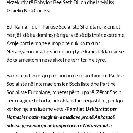
ekzekutiv të Babylon Bee Seth Dillon dhe ish-Miss
Izraelin Noa Cochva.
Edi Rama, lider i Partisë Socialiste Shqiptare, gjendet
në një listë ku dominojnë figura të së djathtës ekstreme.
Asnjë parti e majtë europiane nuk ka takuar
Netanyahun, madje shumë prej tyre kanë deklaruar se
do ta arrestonin nëse shkel në territorin e tyre.
Sa do të ndikojë kjo pozicionim në të ardhmen e Partisë
Socialiste në Internacionalen Socialiste dhe Partinë
Socialiste Europiane, mbetet për t’u parë. Zërat flasin
për reagime të forta, ndoshta edhe përjashtim, por kjo
kërkon një analizë më vete./
Pamfleti
Deklaratat për
Hamasin ndezin reagimin e mediave pranë Ankarasë,
ndërsa pjesëmarrja në konferencën e Netanyahut e