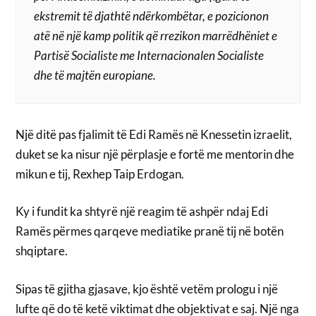
ekstremit të djathtë ndërkombëtar, e pozicionon
atë në një kamp politik që rrezikon marrëdhëniet e
Partisë Socialiste me Internacionalen Socialiste
dhe të majtën europiane.
Një ditë pas fjalimit të Edi Ramës në Knessetin izraelit,
duket se ka nisur një përplasje e fortë me mentorin dhe
mikun e tij, Rexhep Taip Erdogan.
Ky i fundit ka shtyrë një reagim të ashpër ndaj Edi
Ramës përmes qarqeve mediatike pranë tij në botën
shqiptare.
Sipas të gjitha gjasave, kjo është vetëm prologu i një
lufte që do të ketë viktimat dhe objektivat e saj. Një nga