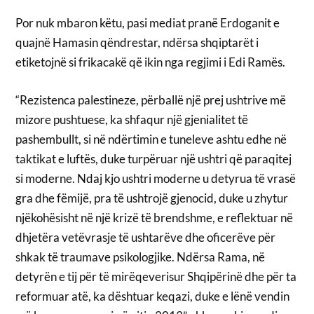
Por nuk mbaron këtu, pasi mediat pranë Erdoganit e
quajnë Hamasin qëndrestar, ndërsa shqiptarët i
etiketojnë si frikacakë që ikin nga regjimi i Edi Ramës.
“Rezistenca palestineze, përballë një prej ushtrive më
mizore pushtuese, ka shfaqur një gjenialitet të
pashembullt, si në ndërtimin e tuneleve ashtu edhe në
taktikat e luftës, duke turpëruar një ushtri që paraqitej
si moderne. Ndaj kjo ushtri moderne u detyrua të vrasë
gra dhe fëmijë, pra të ushtrojë gjenocid, duke u zhytur
njëkohësisht në një krizë të brendshme, e reflektuar në
dhjetëra vetëvrasje të ushtarëve dhe oficerëve për
shkak të traumave psikologjike. Ndërsa Rama, në
detyrën e tij për të mirëqeverisur Shqipërinë dhe për ta
reformuar atë, ka dështuar keqazi, duke e lënë vendin