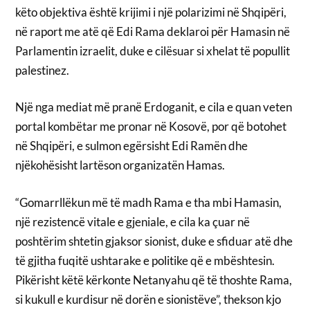
këto objektiva është krijimi i një polarizimi në Shqipëri,
në raport me atë që Edi Rama deklaroi për Hamasin në
Parlamentin izraelit, duke e cilësuar si xhelat të popullit
palestinez.
Një nga mediat më pranë Erdoganit, e cila e quan veten
portal kombëtar me pronar në Kosovë, por që botohet
në Shqipëri, e sulmon egërsisht Edi Ramën dhe
njëkohësisht lartëson organizatën Hamas.
“Gomarrllëkun më të madh Rama e tha mbi Hamasin,
një rezistencë vitale e gjeniale, e cila ka çuar në
poshtërim shtetin gjaksor sionist, duke e sfiduar atë dhe
të gjitha fuqitë ushtarake e politike që e mbështesin.
Pikërisht këtë kërkonte Netanyahu që të thoshte Rama,
si kukull e kurdisur në dorën e sionistëve”, thekson kjo