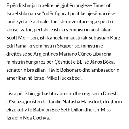
E përditshmja izraelite në gjuhën angleze Times of
Israel shkruan se “ndër figurat politike pjesëmarrëse
janë zyrtarë aktualë dhe ish-qeveritarë nga spektri
konservator, përfshirë ish-kryeministrin australian
Scott Morrison, ish-kancelarin austriak Sebastian Kurz,
Edi Rama, kryeministri i Shqipërisë, ministrin e
drejtësisë së Argjentinës Mariano Cúneo Libarona,
ministrin hungarez për Çështjet e BE-së János Bóka,
senatorin brazilian Flávio Bolsonaro dhe ambasadorin
amerikan në Izrael Mike Huckabee”.
Lista përfshin gjithashtu autorin dhe regjisorin Dinesh
D’Souza, juristen britanike Natasha Hausdorf, drejtorin
ekzekutiv të Babylon Bee Seth Dillon dhe ish-Miss
Izraelin Noa Cochva.