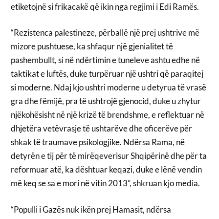
etiketojnë si frikacakë që ikin nga regjimi i Edi Ramës.
“Rezistenca palestineze, përballë një prej ushtrive më
mizore pushtuese, ka shfaqur një gjenialitet të
pashembullt, si në ndërtimin e tuneleve ashtu edhe në
taktikat e luftës, duke turpëruar një ushtri që paraqitej
si moderne. Ndaj kjo ushtri moderne u detyrua të vrasë
gra dhe fëmijë, pra të ushtrojë gjenocid, duke u zhytur
njëkohësisht në një krizë të brendshme, e reflektuar në
dhjetëra vetëvrasje të ushtarëve dhe oficerëve për
shkak të traumave psikologjike. Ndërsa Rama, në
detyrën e tij për të mirëqeverisur Shqipërinë dhe për ta
reformuar atë, ka dështuar keqazi, duke e lënë vendin
më keq se sa e mori në vitin 2013”, shkruan kjo media.
“Populli i Gazës nuk ikën prej Hamasit, ndërsa