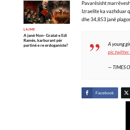
Pavarësisht marrëveshj
Izraelite ka vazhduar 
dhe 34,853 janë plagos
LAJME
A janë Non- Gratat e Edi
Ramës, karburant për
A young gir
partinë e re erdoganiste?
pic.twitt
— TIMES O
Facebook