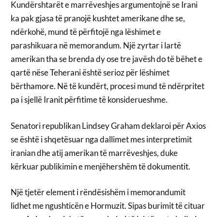
Kundërshtarët e marrëveshjes argumentojnë se Irani
ka pak gjasa të pranojë kushtet amerikane dhe se,
ndërkohë, mund të përfitojë nga lëshimet e
parashikuara në memorandum. Një zyrtar i lartë
amerikan tha se brenda dy ose tre javësh do të bëhet e
qartë nëse Teherani është serioz për lëshimet
bërthamore. Në të kundërt, procesi mund të ndërpritet
pa i sjellë Iranit përfitime të konsiderueshme.
Senatori republikan Lindsey Graham deklaroi për Axios
se është i shqetësuar nga dallimet mes interpretimit
iranian dhe atij amerikan të marrëveshjes, duke
kërkuar publikimin e menjëhershëm të dokumentit.
Një tjetër element i rëndësishëm i memorandumit
lidhet me ngushticën e Hormuzit. Sipas burimit të cituar