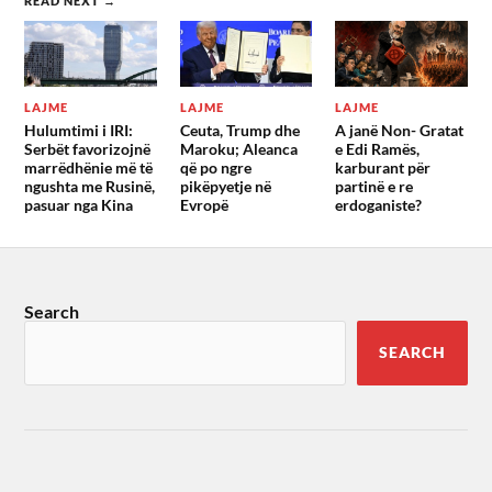
READ NEXT →
LAJME
LAJME
LAJME
Hulumtimi i IRI:
Ceuta, Trump dhe
A janë Non- Gratat
Serbët favorizojnë
Maroku; Aleanca
e Edi Ramës,
marrëdhënie më të
që po ngre
karburant për
ngushta me Rusinë,
pikëpyetje në
partinë e re
pasuar nga Kina
Evropë
erdoganiste?
Search
SEARCH