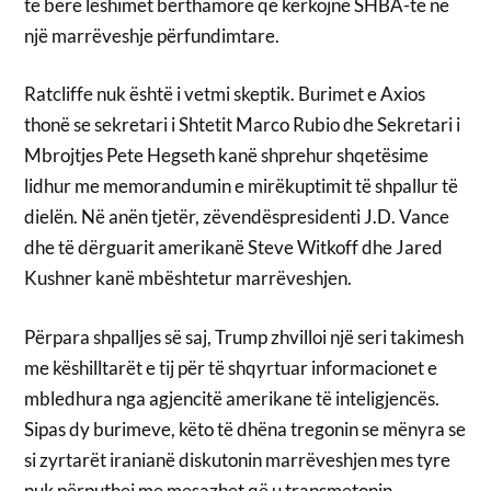
të bërë lëshimet bërthamore që kërkojnë SHBA-të në
një marrëveshje përfundimtare.
Ratcliffe nuk është i vetmi skeptik. Burimet e Axios
thonë se sekretari i Shtetit Marco Rubio dhe Sekretari i
Mbrojtjes Pete Hegseth kanë shprehur shqetësime
lidhur me memorandumin e mirëkuptimit të shpallur të
dielën. Në anën tjetër, zëvendëspresidenti J.D. Vance
dhe të dërguarit amerikanë Steve Witkoff dhe Jared
Kushner kanë mbështetur marrëveshjen.
Përpara shpalljes së saj, Trump zhvilloi një seri takimesh
me këshilltarët e tij për të shqyrtuar informacionet e
mbledhura nga agjencitë amerikane të inteligjencës.
Sipas dy burimeve, këto të dhëna tregonin se mënyra se
si zyrtarët iranianë diskutonin marrëveshjen mes tyre
nuk përputhej me mesazhet që u transmetonin