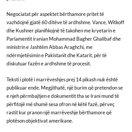
Negociatat për aspektet bërthamore pritet të
vazhdojnë gjatë 60 ditëve të ardhshme. Vance, Witkoff
dhe Kushner planifikojnë të takohen me kryetarin e
Parlamentit iranian Mohammad Bagher Ghalibaf dhe
ministrin e Jashtëm Abbas Araghchi, me
ndërmjetësimin e Pakistanit dhe Katarit, për të
diskutuar fazën e ardhshme të procesit.
Teksti i plotë i marrëveshjes prej 14 pikash nuk është
publikuar ende. Megjithatë, një burim që pretendon se
e njeh përmbajtjen e dokumentit tha se Irani mund të
përfitojë më shumë sesa ofron në këtë fazë, përveç
rastit kur pranon një marrëveshje bërthamore që
plotëson objektivat amerikane.