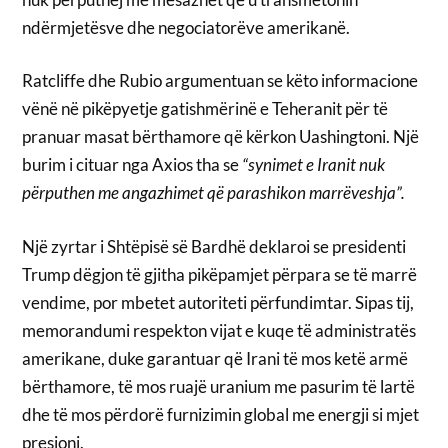
ndërmjetësve dhe negociatorëve amerikanë.
Ratcliffe dhe Rubio argumentuan se këto informacione
vënë në pikëpyetje gatishmërinë e Teheranit për të
pranuar masat bërthamore që kërkon Uashingtoni. Një
burim i cituar nga Axios tha se
“synimet e Iranit nuk
përputhen me angazhimet që parashikon marrëveshja”.
Një zyrtar i Shtëpisë së Bardhë deklaroi se presidenti
Trump dëgjon të gjitha pikëpamjet përpara se të marrë
vendime, por mbetet autoriteti përfundimtar. Sipas tij,
memorandumi respekton vijat e kuqe të administratës
amerikane, duke garantuar që Irani të mos ketë armë
bërthamore, të mos ruajë uranium me pasurim të lartë
dhe të mos përdorë furnizimin global me energji si mjet
presioni.