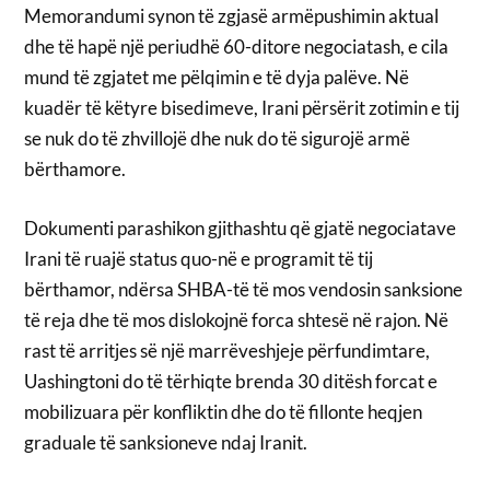
Memorandumi synon të zgjasë armëpushimin aktual
dhe të hapë një periudhë 60-ditore negociatash, e cila
mund të zgjatet me pëlqimin e të dyja palëve. Në
kuadër të këtyre bisedimeve, Irani përsërit zotimin e tij
se nuk do të zhvillojë dhe nuk do të sigurojë armë
bërthamore.
Dokumenti parashikon gjithashtu që gjatë negociatave
Irani të ruajë status quo-në e programit të tij
bërthamor, ndërsa SHBA-të të mos vendosin sanksione
të reja dhe të mos dislokojnë forca shtesë në rajon. Në
rast të arritjes së një marrëveshjeje përfundimtare,
Uashingtoni do të tërhiqte brenda 30 ditësh forcat e
mobilizuara për konfliktin dhe do të fillonte heqjen
graduale të sanksioneve ndaj Iranit.