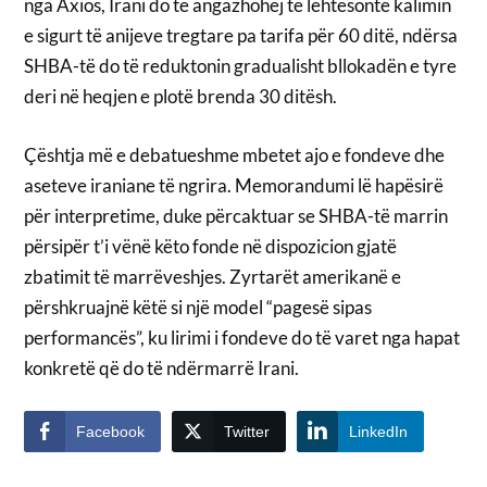
nga Axios, Irani do të angazhohej të lehtësonte kalimin
e sigurt të anijeve tregtare pa tarifa për 60 ditë, ndërsa
SHBA-të do të reduktonin gradualisht bllokadën e tyre
deri në heqjen e plotë brenda 30 ditësh.
Çështja më e debatueshme mbetet ajo e fondeve dhe
aseteve iraniane të ngrira. Memorandumi lë hapësirë
për interpretime, duke përcaktuar se SHBA-të marrin
përsipër t’i vënë këto fonde në dispozicion gjatë
zbatimit të marrëveshjes. Zyrtarët amerikanë e
përshkruajnë këtë si një model “pagesë sipas
performancës”, ku lirimi i fondeve do të varet nga hapat
konkretë që do të ndërmarrë Irani.
Facebook
Twitter
LinkedIn