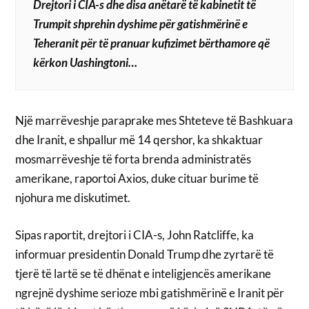
Drejtori i CIA-s dhe disa anëtarë të kabinetit të
Trumpit shprehin dyshime për gatishmërinë e
Teheranit për të pranuar kufizimet bërthamore që
kërkon Uashingtoni…
Një marrëveshje paraprake mes Shteteve të Bashkuara
dhe Iranit, e shpallur më 14 qershor, ka shkaktuar
mosmarrëveshje të forta brenda administratës
amerikane, raportoi Axios, duke cituar burime të
njohura me diskutimet.
Sipas raportit, drejtori i CIA-s, John Ratcliffe, ka
informuar presidentin Donald Trump dhe zyrtarë të
tjerë të lartë se të dhënat e inteligjencës amerikane
ngrejnë dyshime serioze mbi gatishmërinë e Iranit për