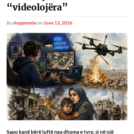
“videolojëra”
by
shqipmedia
on
June 13, 2026
Sapo kanë bërë luftë nga dhoma e tyre, si në një