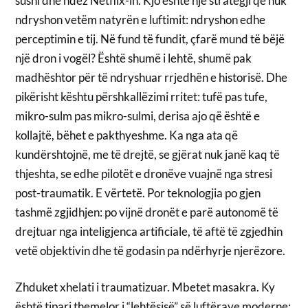
sushi dhe ndez Netflix-in. Kjo është një strategji që nuk
ndryshon vetëm natyrën e luftimit: ndryshon edhe
perceptimin e tij. Në fund të fundit, çfarë mund të bëjë
një dron i vogël? Është shumë i lehtë, shumë pak
madhështor për të ndryshuar rrjedhën e historisë. Dhe
pikërisht kështu përshkallëzimi rritet: tufë pas tufe,
mikro-sulm pas mikro-sulmi, derisa ajo që është e
kollajtë, bëhet e pakthyeshme. Ka nga ata që
kundërshtojnë, me të drejtë, se gjërat nuk janë kaq të
thjeshta, se edhe pilotët e dronëve vuajnë nga stresi
post-traumatik. E vërtetë. Por teknologjia po gjen
tashmë zgjidhjen: po vijnë dronët e parë autonomë të
drejtuar nga inteligjenca artificiale, të aftë të zgjedhin
vetë objektivin dhe të godasin pa ndërhyrje njerëzore.
Zhduket xhelati i traumatizuar. Mbetet masakra. Ky
është tipari themelor i “lehtësisë” së luftërave moderne: