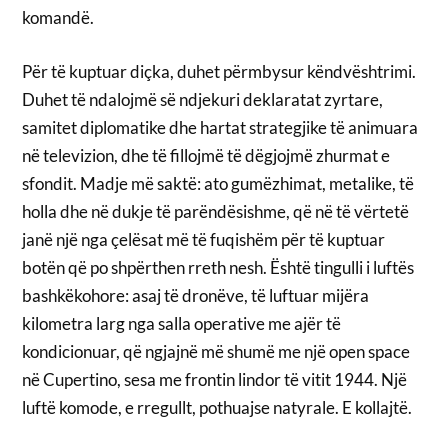
komandë.
Për të kuptuar diçka, duhet përmbysur këndvështrimi.
Duhet të ndalojmë së ndjekuri deklaratat zyrtare,
samitet diplomatike dhe hartat strategjike të animuara
në televizion, dhe të fillojmë të dëgjojmë zhurmat e
sfondit. Madje më saktë: ato gumëzhimat, metalike, të
holla dhe në dukje të parëndësishme, që në të vërtetë
janë një nga çelësat më të fuqishëm për të kuptuar
botën që po shpërthen rreth nesh. Është tingulli i luftës
bashkëkohore: asaj të dronëve, të luftuar mijëra
kilometra larg nga salla operative me ajër të
kondicionuar, që ngjajnë më shumë me një open space
në Cupertino, sesa me frontin lindor të vitit 1944. Një
luftë komode, e rregullt, pothuajse natyrale. E kollajtë.