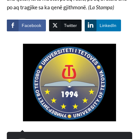
po aq tragjike sa ka qenë gjithmonë.
(La Stampa)
Facebook
Twitter
LinkedIn