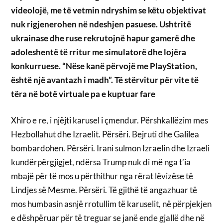
videolojë, me të vetmin ndryshim se këtu objektivat
nuk rigjenerohen në ndeshjen pasuese. Ushtritë
ukrainase dhe ruse rekrutojnë hapur gamerë dhe
adoleshentë të rritur me simulatorë dhe lojëra
konkurruese. “Nëse kanë përvojë me PlayStation,
është një avantazh i madh”. Të stërvitur për vite të
tëra në botë virtuale pa e kuptuar fare
Xhiro e re, i njëjti karusel i çmendur. Përshkallëzim mes
Hezbollahut dhe Izraelit. Përsëri. Bejruti dhe Galilea
bombardohen. Përsëri. Irani sulmon Izraelin dhe Izraeli
kundërpërgjigjet, ndërsa Trump nuk di më nga t’ia
mbajë për të mos u përthithur nga rërat lëvizëse të
Lindjes së Mesme. Përsëri. Të gjithë të angazhuar të
mos humbasin asnjë rrotullim të karuselit, në përpjekjen
e dëshpëruar për të treguar se janë ende gjallë dhe në