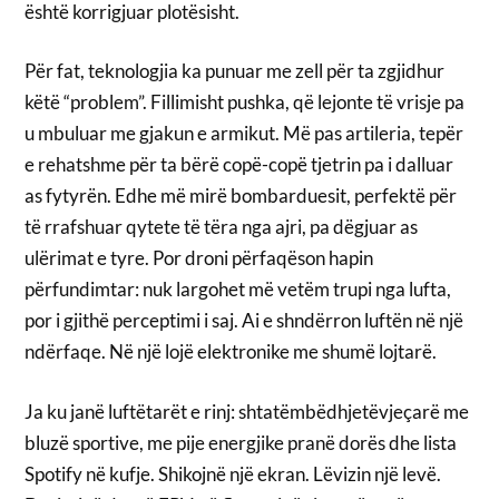
është korrigjuar plotësisht.
Për fat, teknologjia ka punuar me zell për ta zgjidhur
këtë “problem”. Fillimisht pushka, që lejonte të vrisje pa
u mbuluar me gjakun e armikut. Më pas artileria, tepër
e rehatshme për ta bërë copë-copë tjetrin pa i dalluar
as fytyrën. Edhe më mirë bombarduesit, perfektë për
të rrafshuar qytete të tëra nga ajri, pa dëgjuar as
ulërimat e tyre. Por droni përfaqëson hapin
përfundimtar: nuk largohet më vetëm trupi nga lufta,
por i gjithë perceptimi i saj. Ai e shndërron luftën në një
ndërfaqe. Në një lojë elektronike me shumë lojtarë.
Ja ku janë luftëtarët e rinj: shtatëmbëdhjetëvjeçarë me
bluzë sportive, me pije energjike pranë dorës dhe lista
Spotify në kufje. Shikojnë një ekran. Lëvizin një levë.