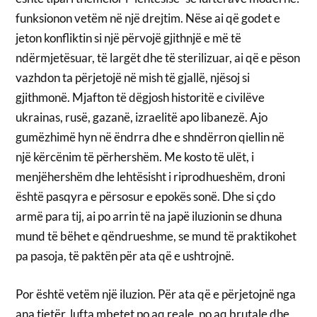
funksionon vetëm në një drejtim. Nëse ai që godet e
jeton konfliktin si një përvojë gjithnjë e më të
ndërmjetësuar, të largët dhe të sterilizuar, ai që e pëson
vazhdon ta përjetojë në mish të gjallë, njësoj si
gjithmonë. Mjafton të dëgjosh historitë e civilëve
ukrainas, rusë, gazanë, izraelitë apo libanezë. Ajo
gumëzhimë hyn në ëndrra dhe e shndërron qiellin në
një kërcënim të përhershëm. Me kosto të ulët, i
menjëhershëm dhe lehtësisht i riprodhueshëm, droni
është pasqyra e përsosur e epokës sonë. Dhe si çdo
armë para tij, ai po arrin të na japë iluzionin se dhuna
mund të bëhet e qëndrueshme, se mund të praktikohet
pa pasoja, të paktën për ata që e ushtrojnë.
Por është vetëm një iluzion. Për ata që e përjetojnë nga
ana tjetër, lufta mbetet po aq reale, po aq brutale dhe