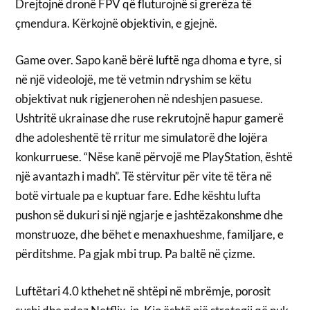
Drejtojnë dronë FPV që fluturojnë si grerëza të
çmendura. Kërkojnë objektivin, e gjejnë.
Game over. Sapo kanë bërë luftë nga dhoma e tyre, si
në një videolojë, me të vetmin ndryshim se këtu
objektivat nuk rigjenerohen në ndeshjen pasuese.
Ushtritë ukrainase dhe ruse rekrutojnë hapur gamerë
dhe adoleshentë të rritur me simulatorë dhe lojëra
konkurruese. “Nëse kanë përvojë me PlayStation, është
një avantazh i madh”. Të stërvitur për vite të tëra në
botë virtuale pa e kuptuar fare. Edhe kështu lufta
pushon së dukuri si një ngjarje e jashtëzakonshme dhe
monstruoze, dhe bëhet e menaxhueshme, familjare, e
përditshme. Pa gjak mbi trup. Pa baltë në çizme.
Luftëtari 4.0 kthehet në shtëpi në mbrëmje, porosit