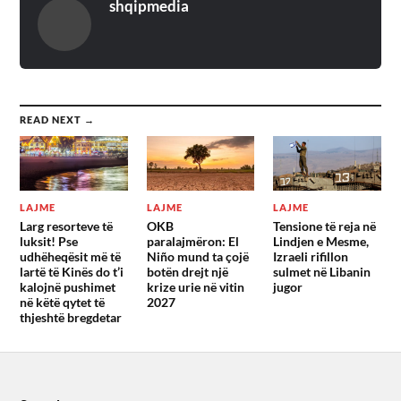
shqipmedia
READ NEXT →
LAJME
LAJME
LAJME
Larg resorteve të
OKB
Tensione të reja në
luksit! Pse
paralajmëron: El
Lindjen e Mesme,
udhëheqësit më të
Niño mund ta çojë
Izraeli rifillon
lartë të Kinës do t’i
botën drejt një
sulmet në Libanin
kalojnë pushimet
krize urie në vitin
jugor
në këtë qytet të
2027
thjeshtë bregdetar