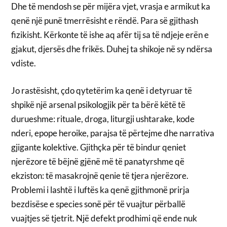
Dhe të mendosh se për mijëra vjet, vrasja e armikut ka
qenë një punë tmerrësisht e rëndë. Para së gjithash
fizikisht. Kërkonte të ishe aq afër tij sa të ndjeje erën e
gjakut, djersës dhe frikës. Duhej ta shikoje në sy ndërsa
vdiste.
Jo rastësisht, çdo qytetërim ka qenë i detyruar të
shpikë një arsenal psikologjik për ta bërë këtë të
durueshme: rituale, droga, liturgji ushtarake, kode
nderi, epope heroike, parajsa të përtejme dhe narrativa
gjigante kolektive. Gjithçka për të bindur qeniet
njerëzore të bëjnë gjënë më të panatyrshme që
ekziston: të masakrojnë qenie të tjera njerëzore.
Problemi i lashtë i luftës ka qenë gjithmonë prirja
bezdisëse e species sonë për të vuajtur përballë
vuajtjes së tjetrit. Një defekt prodhimi që ende nuk