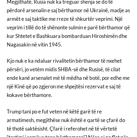
Megjithatë, Rusia nuk ka treguar shenja se do të
përdorë arsenalin e saj bërthamor në Ukrainë, madje as
armët e saj taktike me rreze të shkurtër veprimi. Një
veprim i tillë do të shënonte sulmin e parë bërthamor që
kur Shtetet e Bashkuara bombarduan Hiroshimën dhe
Nagasakin në vitin 1945.
Kjo nuk e ka ndaluar rivalitetin bërthamor të nxehet
përsëri, jo vetëm midis SHBA-së dhe Rusisë, të cilat
ende kanë arsenalet më të mëdha në botë, por edhe me
një Kinë që po zgjeron me shpejtësi rezervat e saj të
kokave bërthamore.
Trump tani po e fut veten në këtë garë të re
armatimesh, megjithëse nuk është e qartë se çfarë do
të thotë saktësisht. Çfarë i referohet në të vërtetë