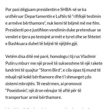
Por pasi dëgjuam presidentin e SHBA-së se ka
urdhëruar Departamentin e Luftës të “rifillojë testimin
e armëve bërthamore”, nuk kemi të bëjmë më me film.
Presidenti po e justifikon vendimin duke pretenduar se
vendet e tjera po testojnë armët e tyret dhe se Shtetet
e Bashkuara duhet të bëjnë të njëjtën gjë.
Vetëm disa ditë më parë, homologu i tij rus Vladimir
Putin u mburr me një provë të suksesshme të një rakete
lundrimi të quajtur “Storm Bird”, e cila sipas tij mund të
mbajë një kokë bërthamore dhe t’i shmanget çdo
sistemi mbrojtës. Të nesërmen, ai promovoi
“Poseidonin”, një dron nënujor të aftë për të
transportuar armë bërthamore.