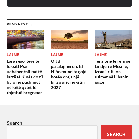
READ NEXT →
LAJME
LAJME
LAJME
Larg resorteve të
OKB
Tensione të reja në
luksit! Pse
paralajmëron: El
Lindjen e Mesme,
udhëheqësit më të
Niño mund ta çojë
Izraeli rifillon
lartë të Kinës do t’i
botën drejt një
sulmet në Libanin
kalojnë pushimet
krize urie në vitin
jugor
në këtë qytet të
2027
thjeshtë bregdetar
Search
SEARCH