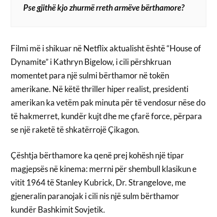
Pse gjithë kjo zhurmë rreth armëve bërthamore?
Filmi më i shikuar në Netflix aktualisht është “House of
Dynamite” i Kathryn Bigelow, i cili përshkruan
momentet para një sulmi bërthamor në tokën
amerikane. Në këtë thriller hiper realist, presidenti
amerikan ka vetëm pak minuta për të vendosur nëse do
të hakmerret, kundër kujt dhe me çfarë force, përpara
se një raketë të shkatërrojë Çikagon.
Çështja bërthamore ka qenë prej kohësh një tipar
magjepsës në kinema: merrni për shembull klasikun e
vitit 1964 të Stanley Kubrick, Dr. Strangelove, me
gjeneralin paranojak i cili nis një sulm bërthamor
kundër Bashkimit Sovjetik.