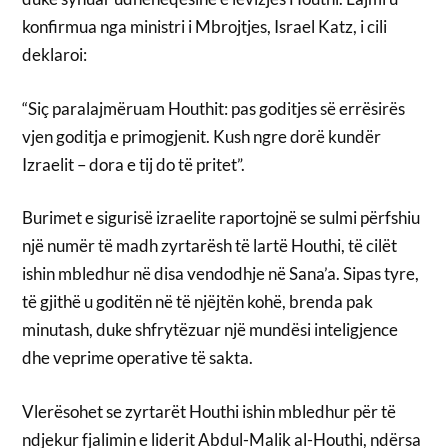
konfirmua nga ministri i Mbrojtjes, Israel Katz, i cili
deklaroi:
“Siç paralajmëruam Houthit: pas goditjes së errësirës
vjen goditja e primogjenit. Kush ngre dorë kundër
Izraelit – dora e tij do të pritet”.
Burimet e sigurisë izraelite raportojnë se sulmi përfshiu
një numër të madh zyrtarësh të lartë Houthi, të cilët
ishin mbledhur në disa vendodhje në Sana’a. Sipas tyre,
të gjithë u goditën në të njëjtën kohë, brenda pak
minutash, duke shfrytëzuar një mundësi inteligjence
dhe veprime operative të sakta.
Vlerësohet se zyrtarët Houthi ishin mbledhur për të
ndjekur fjalimin e liderit Abdul-Malik al-Houthi, ndërsa