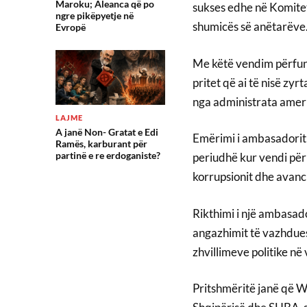
Maroku; Aleanca që po
sukses edhe në Komitet
ngre pikëpyetje në
shumicës së anëtarëve
Evropë
Me këtë vendim përfund
pritet që ai të nisë zyr
nga administrata amer
LAJME
A janë Non- Gratat e Edi
Emërimi i ambasadorit t
Ramës, karburant për
partinë e re erdoganiste?
periudhë kur vendi përb
korrupsionit dhe avanc
Rikthimi i një ambasado
angazhimit të vazhdue
zhvillimeve politike në
Pritshmëritë janë që W