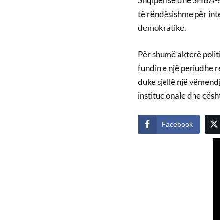
Shqipërisë dhe SHBA-s
të rëndësishme për int
demokratike.
Për shumë aktorë polit
fundin e një periudhe 
duke sjellë një vëmendj
institucionale dhe çësh
Facebook