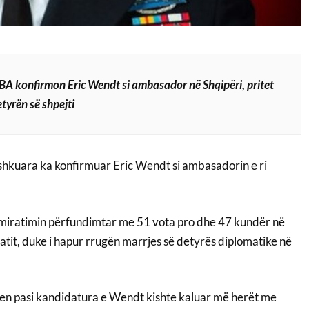
HBA konfirmon Eric Wendt si ambasador në Shqipëri, pritet
tyrën së shpejti
ashkuara ka konfirmuar Eric Wendt si ambasadorin e ri
 miratimin përfundimtar me 51 vota pro dhe 47 kundër në
atit, duke i hapur rrugën marrjes së detyrës diplomatike në
en pasi kandidatura e Wendt kishte kaluar më herët me