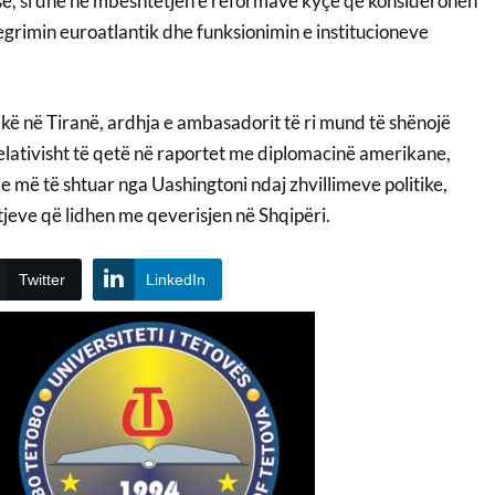
ë, si dhe në mbështetjen e reformave kyçe që konsiderohen
egrimin euroatlantik dhe funksionimin e institucioneve
ikë në Tiranë, ardhja e ambasadorit të ri mund të shënojë
relativisht të qetë në raportet me diplomacinë amerikane,
e më të shtuar nga Uashingtoni ndaj zhvillimeve politike,
tjeve që lidhen me qeverisjen në Shqipëri.
Twitter
LinkedIn