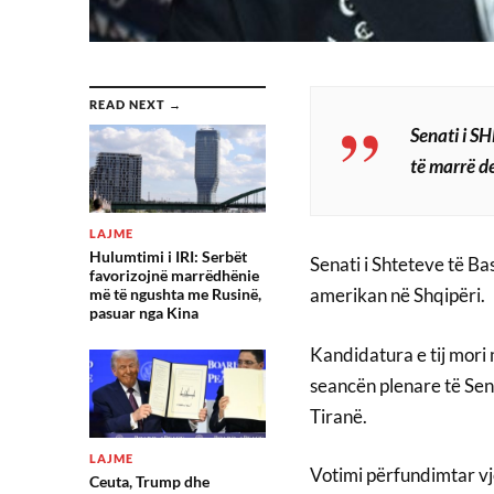
READ NEXT →
Senati i S
të marrë de
LAJME
Hulumtimi i IRI: Serbët
Senati i Shteteve të B
favorizojnë marrëdhënie
amerikan në Shqipëri.
më të ngushta me Rusinë,
pasuar nga Kina
Kandidatura e tij mori
seancën plenare të Sen
Tiranë.
LAJME
Votimi përfundimtar vj
Ceuta, Trump dhe