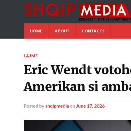
HOME
ABOUT
CONTACTS
LAJME
Eric Wendt votoh
Amerikan si amba
Posted
by
shqipmedia
on
June 17, 2026