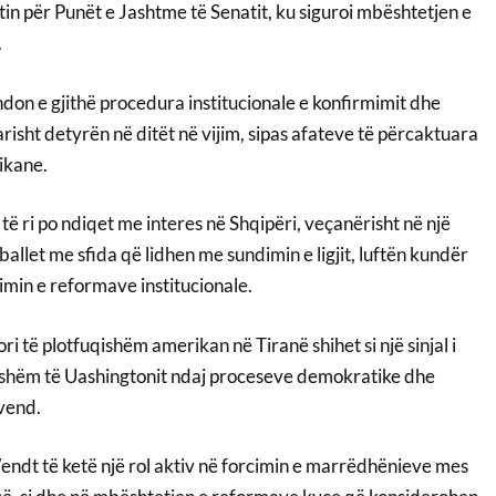
in për Punët e Jashtme të Senatit, ku siguroi mbështetjen e
.
on e gjithë procedura institucionale e konfirmimit dhe
tarisht detyrën në ditët në vijim, sipas afateve të përcaktuara
ikane.
ë ri po ndiqet me interes në Shqipëri, veçanërisht në një
allet me sfida që lidhen me sundimin e ligjit, luftën kundër
imin e reformave institucionale.
ri të plotfuqishëm amerikan në Tiranë shihet si një sinjal i
shëm të Uashingtonit ndaj proceseve demokratike dhe
 vend.
endt të ketë një rol aktiv në forcimin e marrëdhënieve mes