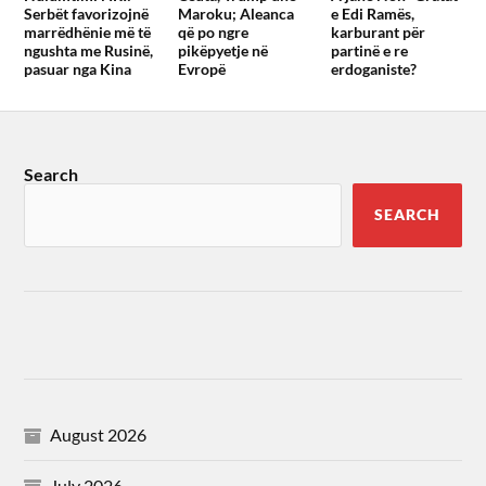
Serbët favorizojnë
Maroku; Aleanca
e Edi Ramës,
marrëdhënie më të
që po ngre
karburant për
ngushta me Rusinë,
pikëpyetje në
partinë e re
pasuar nga Kina
Evropë
erdoganiste?
Search
SEARCH
August 2026
July 2026