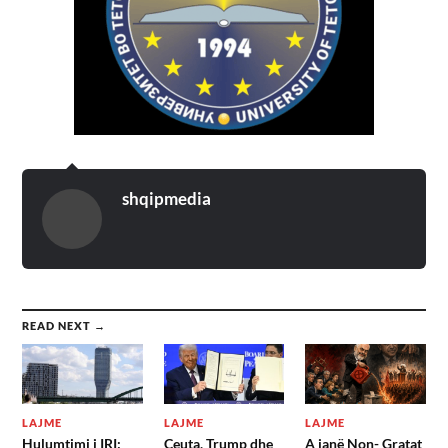
shqipmedia
READ NEXT →
LAJME
LAJME
LAJME
Hulumtimi i IRI:
Ceuta, Trump dhe
A janë Non- Gratat