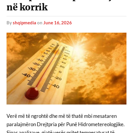
në korrik
by
shqipmedia
on
June 16, 2026
Verë më të ngrohtë dhe më të thatë mbi mesataren
paralajmëron Drejtpria për Punë Hidrometereologjike.
Sipas analizave, gjatë verës pritet temperaturat të