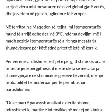
arrijnë vlera mbi mesataren në nivel global gjatë verës,
dhe jo vetëm në pjesën juglindore të Evropës.
Në territorin e Maqedonisë, tejkalimi i temperaturës
mund të arrijë edhe deri në 3°C, ndërsa devijimi më i
madh pozitiv i temperaturës së ajrit nga mesatarja
shumëvjeçare për këtë stinë pritet të jetë në korrik.
Për verën e ardhshme, reshjet e përgjithshme sezonale
pritet të jenë përgjithësisht më të ulëta se mesatarja
shumëvjeçare në shumicën e pjesëve të vendit, me një
probabilitet të moderuar për të përmbushur
parashikimin.
“Duke marrë parasysh analizat e deritanishme,
ndryshimet klimatike e intensifikojnë më tej ndikimin e