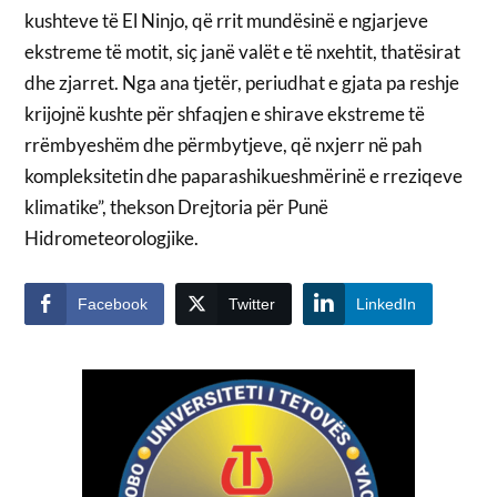
kushteve të El Ninjo, që rrit mundësinë e ngjarjeve
ekstreme të motit, siç janë valët e të nxehtit, thatësirat
dhe zjarret. Nga ana tjetër, periudhat e gjata pa reshje
krijojnë kushte për shfaqjen e shirave ekstreme të
rrëmbyeshëm dhe përmbytjeve, që nxjerr në pah
kompleksitetin dhe paparashikueshmërinë e rreziqeve
klimatike”, thekson Drejtoria për Punë
Hidrometeorologjike.
Facebook
Twitter
LinkedIn