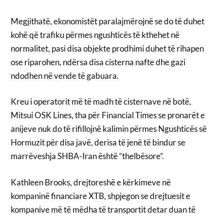
Megjithatë, ekonomistët paralajmërojnë se do të duhet
kohë që trafiku përmes ngushticës të kthehet në
normalitet, pasi disa objekte prodhimi duhet të rihapen
ose riparohen, ndërsa disa cisterna nafte dhe gazi
ndodhen në vende të gabuara.
Kreu i operatorit më të madh të cisternave në botë,
Mitsui OSK Lines, tha për Financial Times se pronarët e
anijeve nuk do të rifillojnë kalimin përmes Ngushticës së
Hormuzit për disa javë, derisa të jenë të bindur se
marrëveshja SHBA-Iran është “thelbësore”.
Kathleen Brooks, drejtoreshë e kërkimeve në
kompaninë financiare XTB, shpjegon se drejtuesit e
kompanive më të mëdha të transportit detar duan të