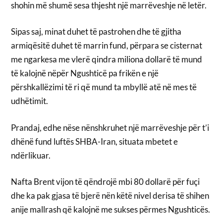
shohin më shumë sesa thjesht një marrëveshje në letër.
Sipas saj, minat duhet të pastrohen dhe të gjitha
armiqësitë duhet të marrin fund, përpara se cisternat
me ngarkesa me vlerë qindra miliona dollarë të mund
të kalojnë nëpër Ngushticë pa frikën e një
përshkallëzimi të ri që mund ta mbyllë atë në mes të
udhëtimit.
Prandaj, edhe nëse nënshkruhet një marrëveshje për t’i
dhënë fund luftës SHBA-Iran, situata mbetet e
ndërlikuar.
Nafta Brent vijon të qëndrojë mbi 80 dollarë për fuçi
dhe ka pak gjasa të bjerë nën këtë nivel derisa të shihen
anije mallrash që kalojnë me sukses përmes Ngushticës.