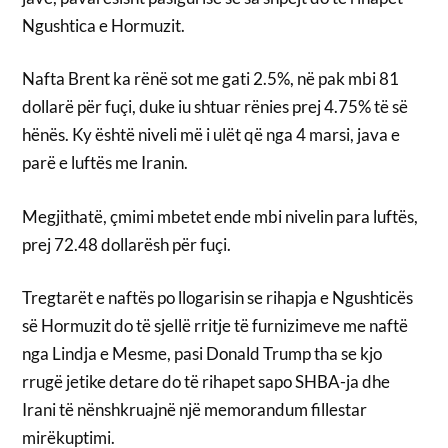
Ngushtica e Hormuzit.
Nafta Brent ka rënë sot me gati 2.5%, në pak mbi 81
dollarë për fuçi, duke iu shtuar rënies prej 4.75% të së
hënës. Ky është niveli më i ulët që nga 4 marsi, java e
parë e luftës me Iranin.
Megjithatë, çmimi mbetet ende mbi nivelin para luftës,
prej 72.48 dollarësh për fuçi.
Tregtarët e naftës po llogarisin se rihapja e Ngushticës
së Hormuzit do të sjellë rritje të furnizimeve me naftë
nga Lindja e Mesme, pasi Donald Trump tha se kjo
rrugë jetike detare do të rihapet sapo SHBA-ja dhe
Irani të nënshkruajnë një memorandum fillestar
mirëkuptimi.