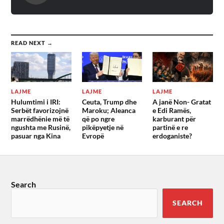
READ NEXT →
LAJME
LAJME
LAJME
Hulumtimi i IRI:
Ceuta, Trump dhe
A janë Non- Gratat
Serbët favorizojnë
Maroku; Aleanca
e Edi Ramës,
marrëdhënie më të
që po ngre
karburant për
ngushta me Rusinë,
pikëpyetje në
partinë e re
pasuar nga Kina
Evropë
erdoganiste?
Search
SEARCH