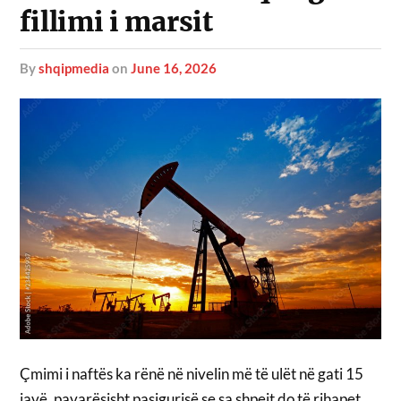
fillimi i marsit
by
shqipmedia
on
June 16, 2026
Çmimi i naftës ka rënë në nivelin më të ulët në gati 15
javë, pavarësisht pasigurisë se sa shpejt do të rihapet