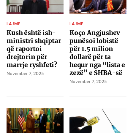
LAJME
LAJME
Kush është ish-
Koço Angjushev
ministri shqiptar
punësoi lobistë
që raportoi
për 1.5 milion
drejtorin për
dollarë për ta
marrje ryshfeti?
hequr nga “lista e
zezë” e SHBA-së
November 7, 2025
November 7, 2025