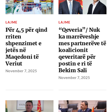
LAJME
LAJME
Për 4,5 për qind
“Qeveria”/ Nuk
rriten
ka marrëveshje
shpenzimet e
mes partnerëve të
jetës në
koalicionit
Maqedoni të
qeveritarë për
Veriut
postin e ri të
Bekim Sali
November 7, 2025
November 7, 2025