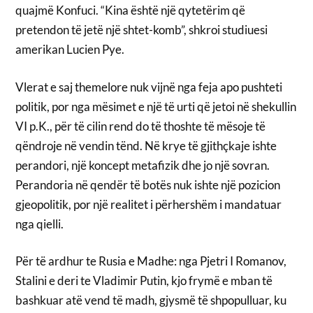
quajmë Konfuci. “Kina është një qytetërim që
pretendon të jetë një shtet-komb”, shkroi studiuesi
amerikan Lucien Pye.
Vlerat e saj themelore nuk vijnë nga feja apo pushteti
politik, por nga mësimet e një të urti që jetoi në shekullin
VI p.K., për të cilin rend do të thoshte të mësoje të
qëndroje në vendin tënd. Në krye të gjithçkaje ishte
perandori, një koncept metafizik dhe jo një sovran.
Perandoria në qendër të botës nuk ishte një pozicion
gjeopolitik, por një realitet i përhershëm i mandatuar
nga qielli.
Për të ardhur te Rusia e Madhe: nga Pjetri I Romanov,
Stalini e deri te Vladimir Putin, kjo frymë e mban të
bashkuar atë vend të madh, gjysmë të shpopulluar, ku