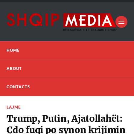
HOME
ABOUT
CONTACTS
LAJME
Trump, Putin, Ajatollahët:
Çdo fuqi po synon krijimin