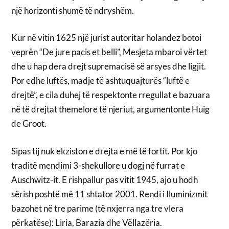
një horizonti shumë të ndryshëm.
Kur në vitin 1625 një jurist autoritar holandez botoi
veprën “De jure pacis et belli”, Mesjeta mbaroi vërtet
dhe u hap dera drejt supremacisë së arsyes dhe ligjit.
Por edhe luftës, madje të ashtuquajturës “luftë e
drejtë”, e cila duhej të respektonte rregullat e bazuara
në të drejtat themelore të njeriut, argumentonte Huig
de Groot.
Sipas tij nuk ekziston e drejta e më të fortit. Por kjo
traditë mendimi 3-shekullore u dogj në furrat e
Auschwitz-it. E rishpallur pas vitit 1945, ajo u hodh
sërish poshtë më 11 shtator 2001. Rendi i Iluminizmit
bazohet në tre parime (të nxjerra nga tre vlera
përkatëse): Liria, Barazia dhe Vëllazëria.