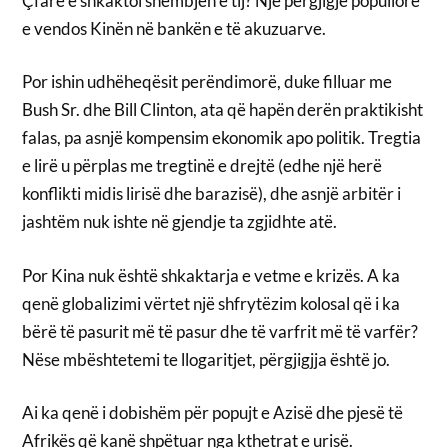
Çfarë e shkaktoi shembjen e tij? Një përgjigje popullore
e vendos Kinën në bankën e të akuzuarve.
Por ishin udhëheqësit perëndimorë, duke filluar me
Bush Sr. dhe Bill Clinton, ata që hapën derën praktikisht
falas, pa asnjë kompensim ekonomik apo politik. Tregtia
e lirë u përplas me tregtinë e drejtë (edhe një herë
konflikti midis lirisë dhe barazisë), dhe asnjë arbitër i
jashtëm nuk ishte në gjendje ta zgjidhte atë.
Por Kina nuk është shkaktarja e vetme e krizës. A ka
qenë globalizimi vërtet një shfrytëzim kolosal që i ka
bërë të pasurit më të pasur dhe të varfrit më të varfër?
Nëse mbështetemi te llogaritjet, përgjigjja është jo.
Ai ka qenë i dobishëm për popujt e Azisë dhe pjesë të
Afrikës që kanë shpëtuar nga kthetrat e urisë.