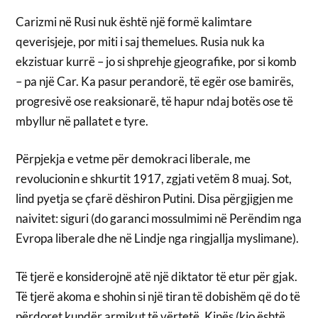
Carizmi në Rusi nuk është një formë kalimtare
qeverisjeje, por miti i saj themelues. Rusia nuk ka
ekzistuar kurrë – jo si shprehje gjeografike, por si komb
– pa një Car. Ka pasur perandorë, të egër ose bamirës,
progresivë ose reaksionarë, të hapur ndaj botës ose të
mbyllur në pallatet e tyre.
Përpjekja e vetme për demokraci liberale, me
revolucionin e shkurtit 1917, zgjati vetëm 8 muaj. Sot,
lind pyetja se çfarë dëshiron Putini. Disa përgjigjen me
naivitet: siguri (do garanci mossulmimi në Perëndim nga
Evropa liberale dhe në Lindje nga ringjallja myslimane).
Të tjerë e konsiderojnë atë një diktator të etur për gjak.
Të tjerë akoma e shohin si një tiran të dobishëm që do të
përdoret kundër armikut të vërtetë, Kinës (kjo është