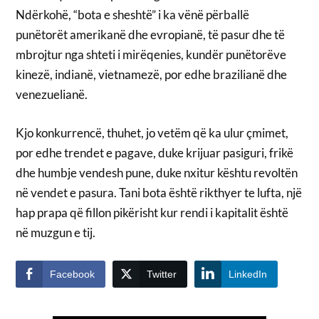
Ndërkohë, “bota e sheshtë” i ka vënë përballë
punëtorët amerikanë dhe evropianë, të pasur dhe të
mbrojtur nga shteti i mirëqenies, kundër punëtorëve
kinezë, indianë, vietnamezë, por edhe brazilianë dhe
venezuelianë.
Kjo konkurrencë, thuhet, jo vetëm që ka ulur çmimet,
por edhe trendet e pagave, duke krijuar pasiguri, frikë
dhe humbje vendesh pune, duke nxitur kështu revoltën
në vendet e pasura. Tani bota është rikthyer te lufta, një
hap prapa që fillon pikërisht kur rendi i kapitalit është
në muzgun e tij.
Facebook
Twitter
LinkedIn