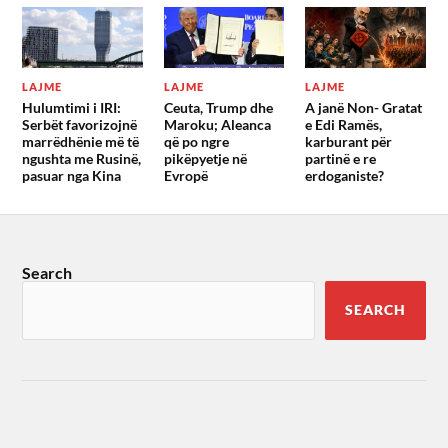
LAJME
LAJME
LAJME
Hulumtimi i IRI:
Ceuta, Trump dhe
A janë Non- Gratat
Serbët favorizojnë
Maroku; Aleanca
e Edi Ramës,
marrëdhënie më të
që po ngre
karburant për
ngushta me Rusinë,
pikëpyetje në
partinë e re
pasuar nga Kina
Evropë
erdoganiste?
Search
SEARCH