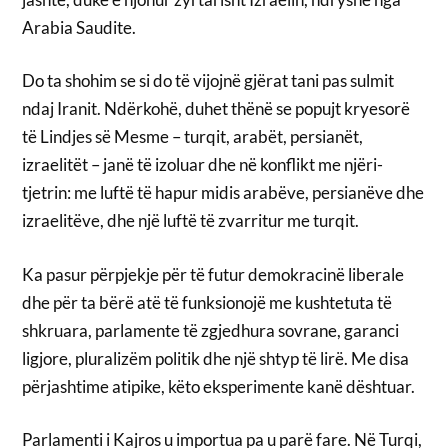
Arabia Saudite.
Do ta shohim se si do të vijojnë gjërat tani pas sulmit
ndaj Iranit. Ndërkohë, duhet thënë se popujt kryesorë
të Lindjes së Mesme – turqit, arabët, persianët,
izraelitët – janë të izoluar dhe në konflikt me njëri-
tjetrin: me luftë të hapur midis arabëve, persianëve dhe
izraelitëve, dhe një luftë të zvarritur me turqit.
Ka pasur përpjekje për të futur demokracinë liberale
dhe për ta bërë atë të funksionojë me kushtetuta të
shkruara, parlamente të zgjedhura sovrane, garanci
ligjore, pluralizëm politik dhe një shtyp të lirë. Me disa
përjashtime atipike, këto eksperimente kanë dështuar.
Parlamenti i Kajros u importua pa u parë fare. Në Turqi,