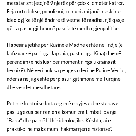
mesatarisht jetojnë 9 njerëz për çdo kilometër katror.
Feja ortodokse, populizmi, komunizmi janë maskime
ideologjike të një ëndrre të vetme të madhe, një qasje
që ka pasur gjithmonë pasoja të mëdha gjeopolitike.
Hapësira jetike për Rusinë e Madhe është në lindje (e
kufizuar së pari nga Japonia, pastaj nga Kina) dhe në
perëndim (e ndaluar për momentin nga ukrainasit
heroikë). Në veri nuk ka pengesa deri në Polin e Veriut,
ndërsa në jug është përplasur gjithmonë me Turqinë
dhe vendet mesdhetare.
Putini e kuptoi se bota e gjerë e pyjeve dhe stepave,
pasi u gëzua për rënien e komunizmit, mbeti pa një
“Baba” dhe pa një lidhje ideologjike. Kështu, ai e
praktikoi në maksimum “hakmarrjen e historisë”.