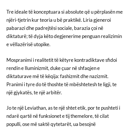
Tre ideale të konceptuara si absolute që u përplasën me
njëri-tjetrin kur teoria u bë praktikë. Liria gjeneroi
pabarazi dhe padrejtësi sociale, barazia çoi në
diktaturë; të dyja këto degjenerime penguan realizimin
e vëllazërisë utopike.
Mospranimi i realitetit të këtyre kontradiktave sfidoi
rendin e Iluminizmit, duke çuar në shfaqjen e
diktaturave më të këqija: fashizmit dhe nazizmit.
Pranimi i tyre do të thoshte të mbështetesh te ligji, te
një gjykatës, te një arbitër.
Jo te një Leviathan, as te një shtet etik, por te pushteti i
ndarë qartë në funksionet e tij themelore, të cilat
populli, ose më saktë qytetarët, ua besojnë