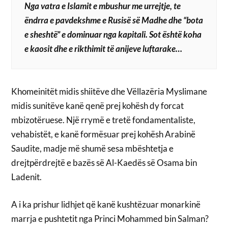
Nga vatra e Islamit e mbushur me urrejtje, te
ëndrra e pavdekshme e Rusisë së Madhe dhe “bota
e sheshtë” e dominuar nga kapitali. Sot është koha
e kaosit dhe e rikthimit të anijeve luftarake…
Khomeinitët midis shiitëve dhe Vëllazëria Myslimane
midis sunitëve kanë qenë prej kohësh dy forcat
mbizotëruese. Një rrymë e tretë fondamentaliste,
vehabistët, e kanë formësuar prej kohësh Arabinë
Saudite, madje më shumë sesa mbështetja e
drejtpërdrejtë e bazës së Al-Kaedës së Osama bin
Ladenit.
A i ka prishur lidhjet që kanë kushtëzuar monarkinë
marrja e pushtetit nga Princi Mohammed bin Salman?