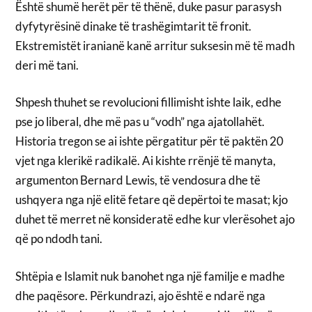
Është shumë herët për të thënë, duke pasur parasysh
dyfytyrësinë dinake të trashëgimtarit të fronit.
Ekstremistët iranianë kanë arritur suksesin më të madh
deri më tani.
Shpesh thuhet se revolucioni fillimisht ishte laik, edhe
pse jo liberal, dhe më pas u “vodh” nga ajatollahët.
Historia tregon se ai ishte përgatitur për të paktën 20
vjet nga klerikë radikalë. Ai kishte rrënjë të manyta,
argumenton Bernard Lewis, të vendosura dhe të
ushqyera nga një elitë fetare që depërtoi te masat; kjo
duhet të merret në konsideratë edhe kur vlerësohet ajo
që po ndodh tani.
Shtëpia e Islamit nuk banohet nga një familje e madhe
dhe paqësore. Përkundrazi, ajo është e ndarë nga