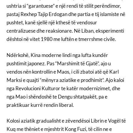
ushtria si “garantuese” e një rendi të stilit perëndimor,
pastaj Rexhep Tajip Erdogan dhe partia e tij islamiste në
pushtet, kanë sjellë një kthesë të vendosur
centralizuese dhe reaksionare. Në Liban, eksperimenti
dështoi në vitet 1980 me luftën e tmerrshme civile.
Ndërkohë, Kina moderne lindi nga lufta kundër
pushtimit japonez. Pas “Marshimit të Gjatë”, ajo u
vendos nën kontrollin e Maos, i cili zbatoi atë që Karl
Marksi e quajti “mënyra aziatike e prodhimit”. Ajo kaloi
nga Revolucioni Kulturor te katër modernizimet, dhe
nga Mao i shëndoshë te Dengu shtatpakët, pa e
praktikuar kurrë rendin liberal.
Kolosi aziatik gradualisht e zëvendësoi Librin e Vogël të
Kuq me thëniet e mjeshtrit Kong Fuzi, të cilin ne e