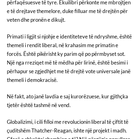
përfaqësuesve të tyre. Ekuilibri përkonte me mbrojtjen
e të drejtave themelore, duke filluar me të drejtën për
veten dhe pronën e dikujt.
Primati i ligjit si njohje e identiteteve të ndryshme, është
themeli i rendit liberal, në krahasim me primatin e
forcës. Është pikërisht ky parim që po përmbyset sot.
Një nga rreziqet më të mëdha për lirinë, është besimi i
përhapur se zgjedhjet me të drejtë vote universale janë
themeli i demokracisë.
Në fakt, ato janë lavdia e saj kurorëzuese, kur gjithçka
tjetër është tashmë në vend.
Globalizimi, i cili filloi me revolucionin liberal të çiftit të
çuditshëm Thatcher-Reagan, ishte një projekt i madh.