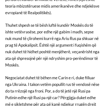
teoria mbizotëruese midis amerikanëve dhe ndjekësve
evropianë të Realpolitikës).
Thuhet shpesh se të bësh luftë kundër Moskës do të
ishte vetëvrasëse, por edhe një gabim i madh, sepse
nuk mund të çlirohemi kurrë nga Ariu Rus pa shkuar në
prag të Apokalipsit. Është një argument i fuqishëm që
nuk duhet të hidhet poshtë menjëherë, veçanërisht nga
ata që shpresojnë për një ndryshim pro-perëndimor të
Moskës.
Negociatat duhet të bëhen me Carin e ri, duke filluar
nga Ukraina. I takon vetëm popullit rus të vendosë nëse
do ta rrëzojë nga froni. Por, a do të jetë një Rusi pa
Putinin edhe një Rusi pa një car? Përgjigja duket edhe
më e sikletshme për ata që kanë ndjekur rrugën drejt