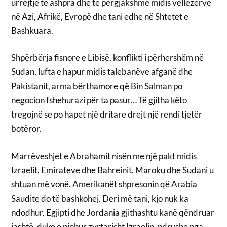
urrejtje të ashpra dhe të përgjakshme midis vëllezërve
në Azi, Afrikë, Evropë dhe tani edhe në Shtetet e
Bashkuara.
Shpërbërja fisnore e Libisë, konflikti i përhershëm në
Sudan, lufta e hapur midis talebanëve afganë dhe
Pakistanit, arma bërthamore që Bin Salman po
negocion fshehurazi për ta pasur… Të gjitha këto
tregojnë se po hapet një dritare drejt një rendi tjetër
botëror.
Marrëveshjet e Abrahamit nisën me një pakt midis
Izraelit, Emirateve dhe Bahreinit. Maroku dhe Sudani u
shtuan më vonë. Amerikanët shpresonin që Arabia
Saudite do të bashkohej. Deri më tani, kjo nuk ka
ndodhur. Egjipti dhe Jordania gjithashtu kanë qëndruar
jashtë, duke e njohur zyrtarisht Izraelin, ndryshe nga