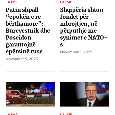
LAJME
LAJME
Putin shpall
Shqipëria shton
“epokën e re
fondet për
bërthamore”:
mbrojtjen, në
Burevestnik dhe
përputhje me
Poseidon
synimet e NATO-
garantojnë
s
epërsinë ruse
November 5, 2025
November 5, 2025
LAJME
LAJME