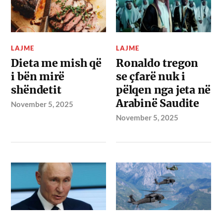
LAJME
LAJME
Dieta me mish që
Ronaldo tregon
i bën mirë
se çfarë nuk i
shëndetit
pëlqen nga jeta në
Arabinë Saudite
November 5, 2025
November 5, 2025