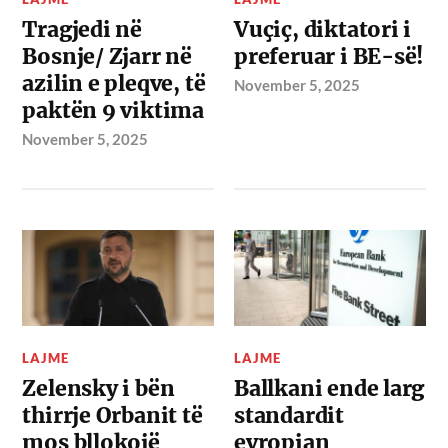
Tragjedi në
Vuçiç, diktatori i
Bosnje/ Zjarr në
preferuar i BE-së!
azilin e pleqve, të
November 5, 2025
paktën 9 viktima
November 5, 2025
LAJME
LAJME
Zelensky i bën
Ballkani ende larg
thirrje Orbanit të
standardit
mos bllokojë
evropian