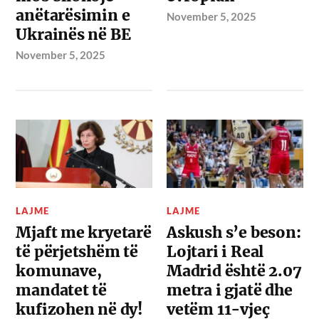
anëtarësimin e
November 5, 2025
Ukrainës në BE
November 5, 2025
LAJME
LAJME
Mjaft me kryetarë
Askush s’e beson:
të përjetshëm të
Lojtari i Real
komunave,
Madrid është 2.07
mandatet të
metra i gjatë dhe
kufizohen në dy!
vetëm 11-vjeç