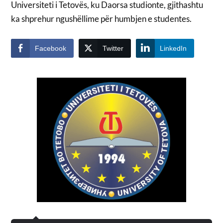
Universiteti i Tetovës, ku Daorsa studionte, gjithashtu
ka shprehur ngushëllime për humbjen e studentes.
Facebook
Twitter
LinkedIn