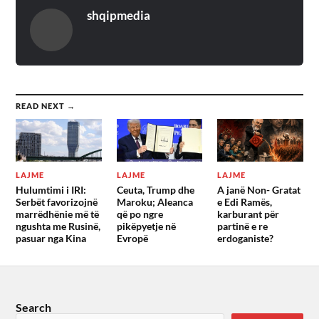
shqipmedia
READ NEXT →
LAJME
LAJME
LAJME
Hulumtimi i IRI:
Ceuta, Trump dhe
A janë Non- Gratat
Serbët favorizojnë
Maroku; Aleanca
e Edi Ramës,
marrëdhënie më të
që po ngre
karburant për
ngushta me Rusinë,
pikëpyetje në
partinë e re
pasuar nga Kina
Evropë
erdoganiste?
Search