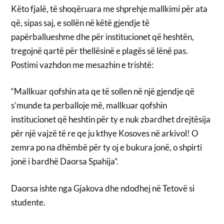
Këto fjalë, të shoqëruara me shprehje mallkimi për ata
që, sipas saj, e sollën në këtë gjendje të
papërballueshme dhe për institucionet që heshtën,
tregojnë qartë për thellësinë e plagës së lënë pas.
Postimi vazhdon me mesazhin e trishtë:
“Mallkuar qofshin ata qe të sollen në një gjendje që
s’munde ta perballoje më, mallkuar qofshin
institucionet që heshtin për ty e nuk zbardhet drejtësija
për një vajzë të re qe ju kthye Kosoves në arkivol! O
zemra po na dhëmbë për ty oj e bukura jonë, o shpirti
jonë i bardhë Daorsa Spahija”.
Daorsa ishte nga Gjakova dhe ndodhej në Tetovë si
studente.