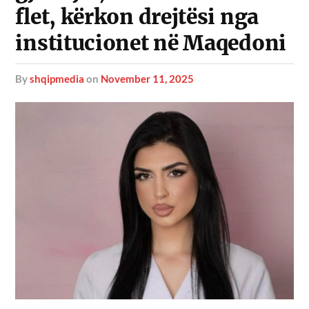
flet, kërkon drejtësi nga
institucionet në Maqedoni
by
shqipmedia
on
November 11, 2025