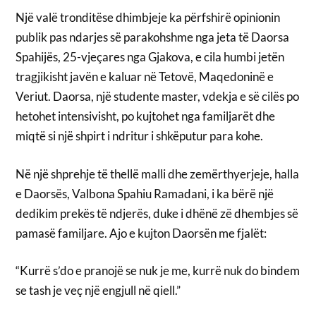
Një valë tronditëse dhimbjeje ka përfshirë opinionin
publik pas ndarjes së parakohshme nga jeta të Daorsa
Spahijës, 25-vjeçares nga Gjakova, e cila humbi jetën
tragjikisht javën e kaluar në Tetovë, Maqedoninë e
Veriut. Daorsa, një studente master, vdekja e së cilës po
hetohet intensivisht, po kujtohet nga familjarët dhe
miqtë si një shpirt i ndritur i shkëputur para kohe.
Në një shprehje të thellë malli dhe zemërthyerjeje, halla
e Daorsës, Valbona Spahiu Ramadani, i ka bërë një
dedikim prekës të ndjerës, duke i dhënë zë dhembjes së
pamasë familjare. Ajo e kujton Daorsën me fjalët:
“Kurrë s’do e pranojë se nuk je me, kurrë nuk do bindem
se tash je veç një engjull në qiell.”