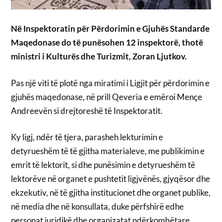
Në Inspektoratin për Përdorimin e Gjuhës Standarde
Maqedonase do të punësohen 12 inspektorë, thotë
ministri i Kulturës dhe Turizmit, Zoran Ljutkov.
Pas një viti të plotë nga miratimi i Ligjit për përdorimin e
gjuhës maqedonase, në prill Qeveria e emëroi Mençe
Andreevën si drejtoreshë të Inspektoratit.
Ky ligj, ndër të tjera, parasheh lekturimin e
detyrueshëm të të gjitha materialeve, me publikimin e
emrit të lektorit, si dhe punësimin e detyrueshëm të
lektorëve në organet e pushtetit ligjvënës, gjyqësor dhe
ekzekutiv, në të gjitha institucionet dhe organet publike,
në media dhe në konsullata, duke përfshirë edhe
personat juridikë dhe organizatat ndërkombëtare.