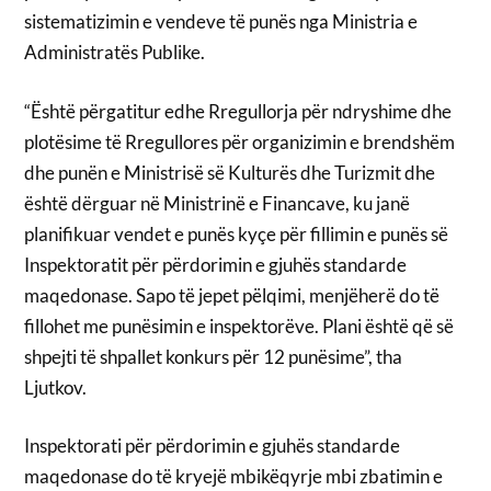
sistematizimin e vendeve të punës nga Ministria e
Administratës Publike.
“Është përgatitur edhe Rregullorja për ndryshime dhe
plotësime të Rregullores për organizimin e brendshëm
dhe punën e Ministrisë së Kulturës dhe Turizmit dhe
është dërguar në Ministrinë e Financave, ku janë
planifikuar vendet e punës kyçe për fillimin e punës së
Inspektoratit për përdorimin e gjuhës standarde
maqedonase. Sapo të jepet pëlqimi, menjëherë do të
fillohet me punësimin e inspektorëve. Plani është që së
shpejti të shpallet konkurs për 12 punësime”, tha
Ljutkov.
Inspektorati për përdorimin e gjuhës standarde
maqedonase do të kryejë mbikëqyrje mbi zbatimin e