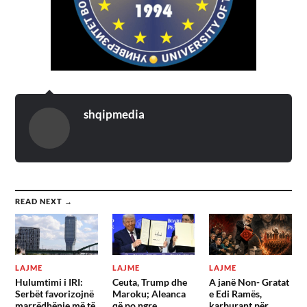
shqipmedia
READ NEXT →
LAJME
LAJME
LAJME
Hulumtimi i IRI:
Ceuta, Trump dhe
A janë Non- Gratat
Serbët favorizojnë
Maroku; Aleanca
e Edi Ramës,
marrëdhënie më të
që po ngre
karburant për