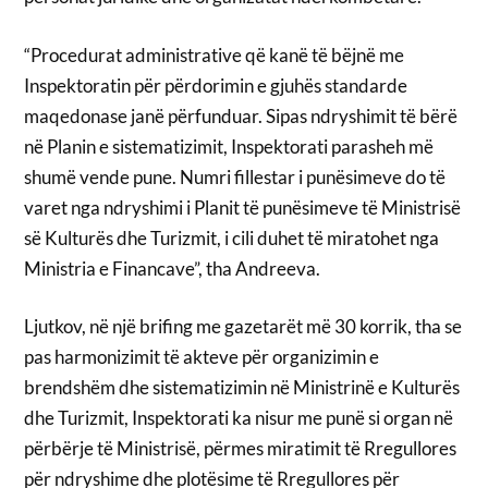
“Procedurat administrative që kanë të bëjnë me
Inspektoratin për përdorimin e gjuhës standarde
maqedonase janë përfunduar. Sipas ndryshimit të bërë
në Planin e sistematizimit, Inspektorati parasheh më
shumë vende pune. Numri fillestar i punësimeve do të
varet nga ndryshimi i Planit të punësimeve të Ministrisë
së Kulturës dhe Turizmit, i cili duhet të miratohet nga
Ministria e Financave”, tha Andreeva.
Ljutkov, në një brifing me gazetarët më 30 korrik, tha se
pas harmonizimit të akteve për organizimin e
brendshëm dhe sistematizimin në Ministrinë e Kulturës
dhe Turizmit, Inspektorati ka nisur me punë si organ në
përbërje të Ministrisë, përmes miratimit të Rregullores
për ndryshime dhe plotësime të Rregullores për