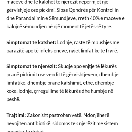
maceve dhe të kalohet te njerëzit nëpërmjet një
gërvishjeje ose pickimi. Sipas Qendrës për Kontrollin
dhe Parandalimin e Sëmundjeve, rreth 40% e maceve e
kalojnë sëmundjen në një moment të jetës së tyre.
Simptomat te kafshët:
Lodhje, raste të mbushjes me
parazitë apo të infeksioneve, nyjet limfatike të fryrë.
Simptomat te njerëzit:
Skuqje apo enjtje të lëkurës
pranë pickimit ose vendit të gërvishtjevem, dhembje
limfatike, dhembje pranë kafshimit, ethe, dhembje
koke, lodhje, çrregullime të lëkurës dhe humbje në
peshë.
Trajtimi:
Zakonisht pastrohen vetë. Ndonjëherë
nevojiten antibiotikë, sidomos tek njerëzit me sistem
imunitar të dobët.