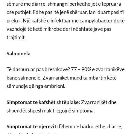
sëmurë me diarre, shmangni përkëdheljet e tepruara
ose puthjet. Edhe pasi të jenë shëruar, lani duart pasi t’i
prekni. Një kafshë e infektuar me campylobacter do të
vazhdojë të ketë mikrobe deri në shtatë javë pas
trajtimit.
Salmonela
Të dashuruar pas breshkave? 77 – 90% e zvarranikëve
kanë salmonelë. Zvarranikët mund ta mbartin këtë
sëmundje që nga embrioni.
Simptomat te kafshët shtëpiake:
Zvarranikët dhe
shpendët shpesh nuk tregojnë simptoma.
Simptomat te njerëzit:
Dhembje barku, ethe, diarre,