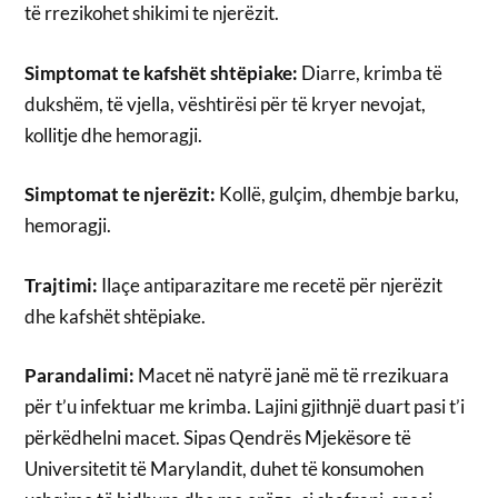
të rrezikohet shikimi te njerëzit.
Simptomat te kafshët shtëpiake:
Diarre, krimba të
dukshëm, të vjella, vështirësi për të kryer nevojat,
kollitje dhe hemoragji.
Simptomat te njerëzit:
Kollë, gulçim, dhembje barku,
hemoragji.
Trajtimi:
Ilaçe antiparazitare me recetë për njerëzit
dhe kafshët shtëpiake.
Parandalimi:
Macet në natyrë janë më të rrezikuara
për t’u infektuar me krimba. Lajini gjithnjë duart pasi t’i
përkëdhelni macet. Sipas Qendrës Mjekësore të
Universitetit të Marylandit, duhet të konsumohen