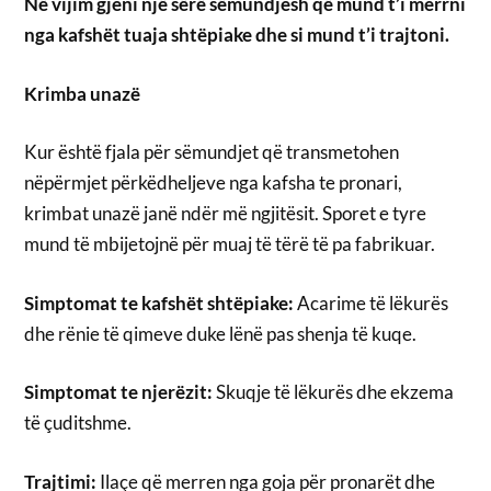
Në vijim gjeni një sërë sëmundjesh që mund t’i merrni
nga kafshët tuaja shtëpiake dhe si mund t’i trajtoni.
Krimba unazë
Kur është fjala për sëmundjet që transmetohen
nëpërmjet përkëdheljeve nga kafsha te pronari,
krimbat unazë janë ndër më ngjitësit. Sporet e tyre
mund të mbijetojnë për muaj të tërë të pa fabrikuar.
Simptomat te kafshët shtëpiake:
Acarime të lëkurës
dhe rënie të qimeve duke lënë pas shenja të kuqe.
Simptomat te njerëzit:
Skuqje të lëkurës dhe ekzema
të çuditshme.
Trajtimi:
Ilaçe që merren nga goja për pronarët dhe