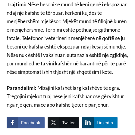
Trajtimi:
Nëse besoni se mund të keni qenë i ekspozuar
ndaj një kafshe të tërbuar, kërkoni kujdes të
menjëhershëm mjekësor. Mjekët mund të fillojnë kurën
e menjëhershme. Tërbimi është pothuajse gjithmonë
fatale. Telefononi veterinerin menjëherë në qoftë se ju
besoni që kafsha është ekspozuar ndaj kësaj sëmundje.
Nëse nuk është i vaksinuar, eutanazia është një zgjidhje,
por mund edhe ta vini kafshën në karantinë për të parë
nëse simptomat ishin thjesht një shqetësim i kotë.
Parandalimi:
Mbajini kafshët larg kafshëve të egra.
Tregojini mjekut tuaj nëse jeni kafshuar ose gërvishtur
nga një qen, mace apo kafshë tjetër e panjohur.
Facebook
Twitter
LinkedIn