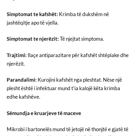
Simptomat te kafshët:
Krimba të dukshëm në
jashtëqitje apo të vjella.
Simptomat te njerëzit:
Të njejtat simptoma.
Trajtimi:
Ilaçe antiparazitare për kafshët shtëpiake dhe
njerëzit.
Parandalimi:
Kurojini kafshët nga pleshtat. Nëse një
plesht është i infektuar mund t’ia kalojë këta krimba
edhe kafshëve.
Sëmundja e kruarjeve të maceve
Mikrobi i bartonelës mund të jetojë në thonjtë e gjatë të