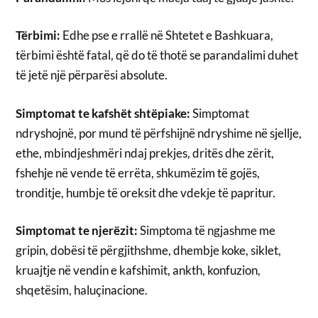
Tërbimi:
Edhe pse e rrallë në Shtetet e Bashkuara,
tërbimi është fatal, që do të thotë se parandalimi duhet
të jetë një përparësi absolute.
Simptomat te kafshët shtëpiake:
Simptomat
ndryshojnë, por mund të përfshijnë ndryshime në sjellje,
ethe, mbindjeshmëri ndaj prekjes, dritës dhe zërit,
fshehje në vende të errëta, shkumëzim të gojës,
tronditje, humbje të oreksit dhe vdekje të papritur.
Simptomat te njerëzit:
Simptoma të ngjashme me
gripin, dobësi të përgjithshme, dhembje koke, siklet,
kruajtje në vendin e kafshimit, ankth, konfuzion,
shqetësim, haluçinacione.