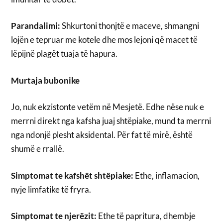
Parandalimi:
Shkurtoni thonjtë e maceve, shmangni
lojën e tepruar me kotele dhe mos lejoni që macet të
lëpijnë plagët tuaja të hapura.
Murtaja bubonike
Jo, nuk ekzistonte vetëm në Mesjetë. Edhe nëse nuk e
merrni direkt nga kafsha juaj shtëpiake, mund ta merrni
nga ndonjë plesht aksidental. Për fat të mirë, është
shumë e rrallë.
Simptomat te kafshët shtëpiake:
Ethe, inflamacion,
nyje limfatike të fryra.
Simptomat te njerëzit:
Ethe të papritura, dhembje