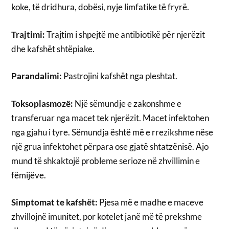
koke, të dridhura, dobësi, nyje limfatike të fryrë.
Trajtimi:
Trajtim i shpejtë me antibiotikë për njerëzit
dhe kafshët shtëpiake.
Parandalimi:
Pastrojini kafshët nga pleshtat.
Toksoplasmozë:
Një sëmundje e zakonshme e
transferuar nga macet tek njerëzit. Macet infektohen
nga gjahu i tyre. Sëmundja është më e rrezikshme nëse
një grua infektohet përpara ose gjatë shtatzënisë. Ajo
mund të shkaktojë probleme serioze në zhvillimin e
fëmijëve.
Simptomat te kafshët:
Pjesa më e madhe e maceve
zhvillojnë imunitet, por kotelet janë më të prekshme