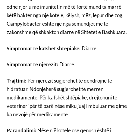
edhe njeriu me imunitetin më të fortë mund ta marrë
këtë bakter nga një kotele, këlysh, mëz, lepur dhe zog.
Campylobacter është një nga sëmundjet më të
zakonshme që shkakton diarre në Shtetet e Bashkuara.
Simptomat te kafshët shtëpiake:
Diarre.
Simptomat te njerëzit:
Diarre.
Trajtimi:
Për njerëzit sugjerohet të qendrojnë të
hidratuar. Ndonjëherë sugjerohet të merren
medikamente. Për kafshët shtëpiake, drejtohuni te
veterineri për të parë nëse miku juaj i mbuluar me qime
ka nevojë për medikamente.
Parandalimi:
Nëse një kotele ose qenush është i