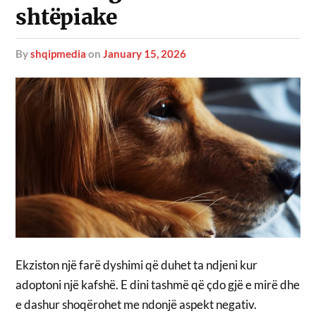
shtëpiake
by
shqipmedia
on
January 15, 2026
Ekziston një farë dyshimi që duhet ta ndjeni kur
adoptoni një kafshë. E dini tashmë që çdo gjë e mirë dhe
e dashur shoqërohet me ndonjë aspekt negativ.