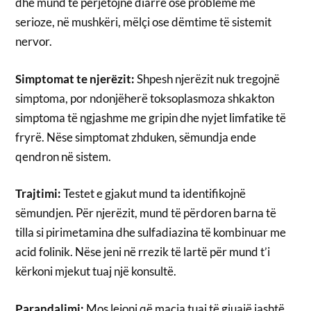
dhe mund të përjetojnë diarre ose probleme më
serioze, në mushkëri, mëlçi ose dëmtime të sistemit
nervor.
Simptomat te njerëzit:
Shpesh njerëzit nuk tregojnë
simptoma, por ndonjëherë toksoplasmoza shkakton
simptoma të ngjashme me gripin dhe nyjet limfatike të
fryrë. Nëse simptomat zhduken, sëmundja ende
qendron në sistem.
Trajtimi:
Testet e gjakut mund ta identifikojnë
sëmundjen. Për njerëzit, mund të përdoren barna të
tilla si pirimetamina dhe sulfadiazina të kombinuar me
acid folinik. Nëse jeni në rrezik të lartë për mund t’i
kërkoni mjekut tuaj një konsultë.
Parandalimi:
Mos lejoni që macja tuaj të gjuajë jashtë.