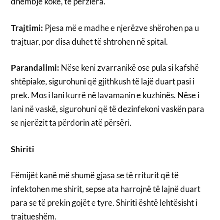
dhembje koke, të përziera.
Trajtimi:
Pjesa më e madhe e njerëzve shërohen pa u
trajtuar, por disa duhet të shtrohen në spital.
Parandalimi:
Nëse keni zvarranikë ose pula si kafshë
shtëpiake, sigurohuni që gjithkush të lajë duart pasi i
prek. Mos i lani kurrë në lavamanin e kuzhinës. Nëse i
lani në vaskë, sigurohuni që të dezinfekoni vaskën para
se njerëzit ta përdorin atë përsëri.
Shiriti
Fëmijët kanë më shumë gjasa se të rriturit që të
infektohen me shirit, sepse ata harrojnë të lajnë duart
para se të prekin gojët e tyre. Shiriti është lehtësisht i
trajtueshëm.