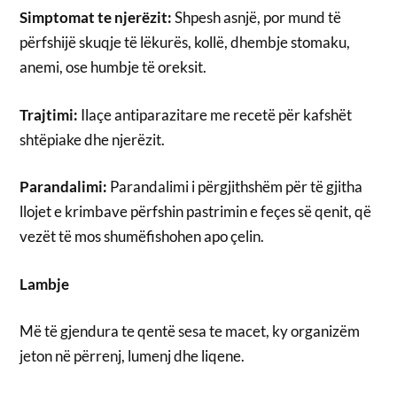
Simptomat te njerëzit:
Shpesh asnjë, por mund të
përfshijë skuqje të lëkurës, kollë, dhembje stomaku,
anemi, ose humbje të oreksit.
Trajtimi:
Ilaçe antiparazitare me recetë për kafshët
shtëpiake dhe njerëzit.
Parandalimi:
Parandalimi i përgjithshëm për të gjitha
llojet e krimbave përfshin pastrimin e feçes së qenit, që
vezët të mos shumëfishohen apo çelin.
Lambje
Më të gjendura te qentë sesa te macet, ky organizëm
jeton në përrenj, lumenj dhe liqene.