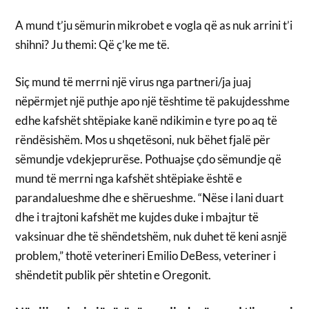
A mund t’ju sëmurin mikrobet e vogla që as nuk arrini t’i
shihni? Ju themi: Që ç’ke me të.
Siç mund të merrni një virus nga partneri/ja juaj
nëpërmjet një puthje apo një tështime të pakujdesshme
edhe kafshët shtëpiake kanë ndikimin e tyre po aq të
rëndësishëm. Mos u shqetësoni, nuk bëhet fjalë për
sëmundje vdekjeprurëse. Pothuajse çdo sëmundje që
mund të merrni nga kafshët shtëpiake është e
parandalueshme dhe e shërueshme. “Nëse i lani duart
dhe i trajtoni kafshët me kujdes duke i mbajtur të
vaksinuar dhe të shëndetshëm, nuk duhet të keni asnjë
problem,” thotë veterineri Emilio DeBess, veteriner i
shëndetit publik për shtetin e Oregonit.