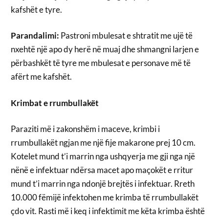
kafshët e tyre.
Parandalimi:
Pastroni mbulesat e shtratit me ujë të
nxehtë një apo dy herë në muaj dhe shmangni larjen e
përbashkët të tyre me mbulesat e personave më të
afërt me kafshët.
Krimbat e rrumbullakët
Paraziti më i zakonshëm i maceve, krimbi i
rrumbullakët ngjan me një fije makarone prej 10 cm.
Kotelet mund t’i marrin nga ushqyerja me gji nga një
nënë e infektuar ndërsa macet apo maçokët e rritur
mund t’i marrin nga ndonjë brejtës i infektuar. Rreth
10.000 fëmijë infektohen me krimba të rrumbullakët
çdo vit. Rasti më i keq i infektimit me këta krimba është