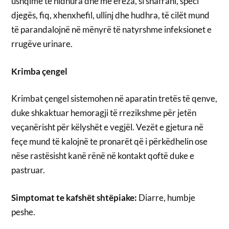
ushqime të hidhura dhe me erëza, si shafrani, speci
djegës, fiq, xhenxhefil, ullinj dhe hudhra, të cilët mund
të parandalojnë në mënyrë të natyrshme infeksionet e
rrugëve urinare.
Krimba çengel
Krimbat çengel sistemohen në aparatin tretës të qenve,
duke shkaktuar hemoragji të rrezikshme për jetën
veçanërisht për këlyshët e vegjël. Vezët e gjetura në
feçe mund të kalojnë te pronarët që i përkëdhelin ose
nëse rastësisht kanë rënë në kontakt qoftë duke e
pastruar.
Simptomat te kafshët shtëpiake:
Diarre, humbje
peshe.