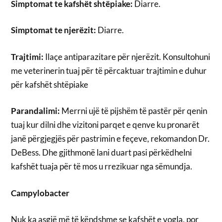
Simptomat te kafshët shtëpiake:
Diarre.
Simptomat te njerëzit:
Diarre.
Trajtimi:
Ilaçe antiparazitare për njerëzit. Konsultohuni
me veterinerin tuaj për të përcaktuar trajtimin e duhur
për kafshët shtëpiake
Parandalimi:
Merrni ujë të pijshëm të pastër për qenin
tuaj kur dilni dhe vizitoni parqet e qenve ku pronarët
janë përgjegjës për pastrimin e feçeve, rekomandon Dr.
DeBess. Dhe gjithmonë lani duart pasi përkëdhelni
kafshët tuaja për të mos u rrezikuar nga sëmundja.
Campylobacter
Nuk ka asgjë më të këndshme se kafshët e vogla, por