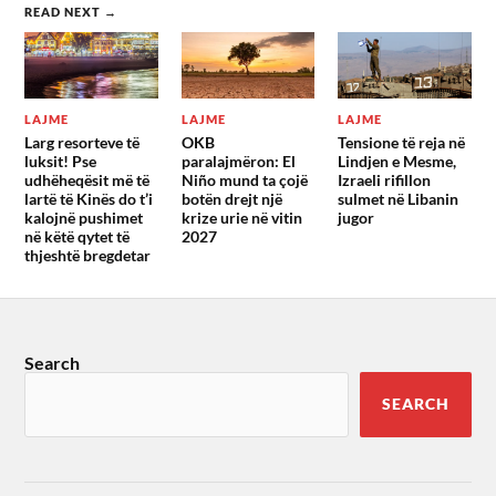
READ NEXT →
LAJME
LAJME
LAJME
Larg resorteve të
OKB
Tensione të reja në
luksit! Pse
paralajmëron: El
Lindjen e Mesme,
udhëheqësit më të
Niño mund ta çojë
Izraeli rifillon
lartë të Kinës do t’i
botën drejt një
sulmet në Libanin
kalojnë pushimet
krize urie në vitin
jugor
në këtë qytet të
2027
thjeshtë bregdetar
Search
SEARCH