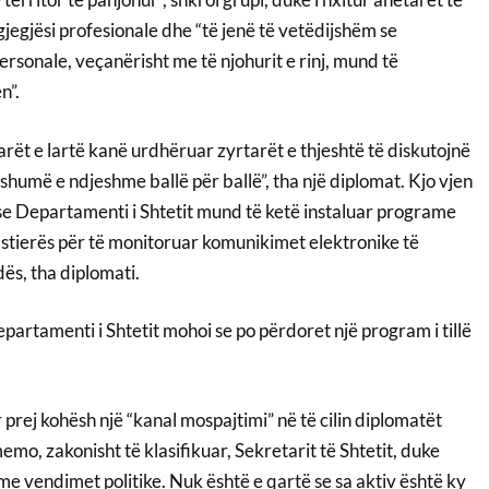
jegjësi profesionale dhe “të jenë të vetëdijshëm se
sonale, veçanërisht me të njohurit e rinj, mund të
n”.
rët e lartë kanë urdhëruar zyrtarët e thjeshtë të diskutojnë
 shumë e ndjeshme ballë për ballë”, tha një diplomat. Kjo vjen
 se Departamenti i Shtetit mund të ketë instaluar programe
astierës për të monitoruar komunikimet elektronike të
s, tha diplomati.
partamenti i Shtetit mohoi se po përdoret një program i tillë
rej kohësh një “kanal mospajtimi” në të cilin diplomatët
emo, zakonisht të klasifikuar, Sekretarit të Shtetit, duke
e vendimet politike. Nuk është e qartë se sa aktiv është ky