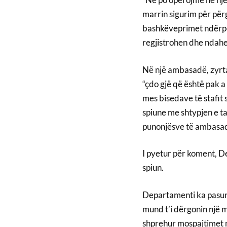
marrin sigurim për përg
bashkëveprimet ndërper
regjistrohen dhe ndahe
Në një ambasadë, zyrta
“çdo gjë që është pak a
mes bisedave të stafit
spiune me shtypjen e t
punonjësve të ambasadë
I pyetur për koment, De
spiun.
Departamenti ka pasur p
mund t’i dërgonin një m
shprehur mospajtimet m