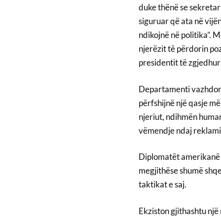
duke thënë se sekretari
siguruar që ata në vijë
ndikojnë në politika”. M
njerëzit të përdorin po
presidentit të zgjedhur 
Departamenti vazhdon t
përfshijnë një qasje më
njeriut, ndihmën huma
vëmendje ndaj reklami
Diplomatët amerikanë k
megjithëse shumë shqet
taktikat e saj.
Ekziston gjithashtu nj