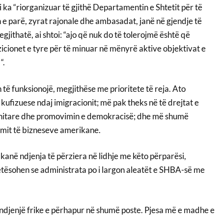
 ka “riorganizuar të gjithë Departamentin e Shtetit për të
n e parë, zyrat rajonale dhe ambasadat, janë në gjendje të
egjithatë, ai shtoi: “ajo që nuk do të tolerojmë është që
zicionet e tyre për të minuar në mënyrë aktive objektivat e
“.
ë funksionojë, megjithëse me prioritete të reja. Ato
 kufizuese ndaj imigracionit; më pak theks në të drejtat e
nitare dhe promovimin e demokracisë; dhe më shumë
mit të bizneseve amerikane.
anë ndjenja të përziera në lidhje me këto përparësi,
ësohen se administrata po i largon aleatët e SHBA-së me
ë ndjenjë frike e përhapur në shumë poste. Pjesa më e madhe e