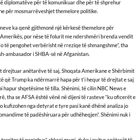
së së diplomatëve për të komunikuar dhe për të shprehur
he për mosmarrëveshjet themelore politike.
meve ka qenë gjithmonë një kërkesë themelore për
 Amerikës, por nëse të folurit me ndershmëri brenda vendit
do të pengohet verbërisht në rreziqe të shmangshme”, tha
sh-ambasador i SHBA-së në Afganistan.
it drejtuar anëtarëve të saj, Shoqata Amerikane e Shërbimit
të që Trump ka ndërmarrë hapa për t’i hequr të drejtat e saj
oi hapur shqetësime të tilla. Shënimi, të cilin NBC News e
ë, tha se AFSA është vënë në dijeni të rasteve “ku oficerët e
o kufizohen nga detyrat e tyre pasi kanë dhënë analiza jo
omandime të padëshiruara për udhëheqjen”. Shënimi nuk i
erritor të panjohur”, shkroi grupi, duke i nxitur anëtarët të