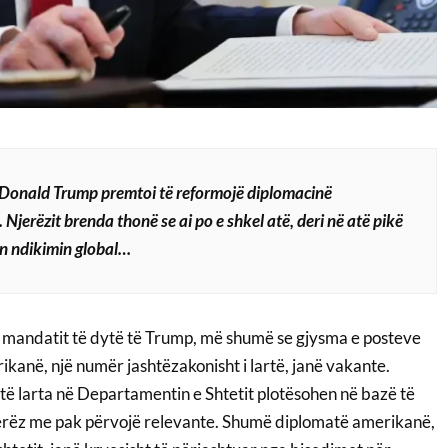
 Donald Trump premtoi të reformojë diplomacinë
Njerëzit brenda thonë se ai po e shkel atë, deri në atë pikë
n ndikimin global…
të mandatit të dytë të Trump, më shumë se gjysma e posteve
anë, një numër jashtëzakonisht i lartë, janë vakante.
të larta në Departamentin e Shtetit plotësohen në bazë të
jerëz me pak përvojë relevante. Shumë diplomatë amerikanë,