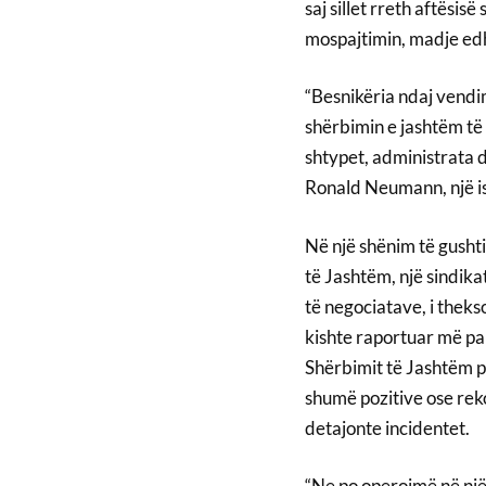
saj sillet rreth aftësi
mospajtimin, madje ed
“Besnikëria ndaj vendi
shërbimin e jashtëm të
shtypet, administrata 
Ronald Neumann, një i
Në një shënim të gusht
të Jashtëm, një sindika
të negociatave, i theks
kishte raportuar më par
Shërbimit të Jashtëm p
shumë pozitive ose rek
detajonte incidentet.
“Ne po operojmë në një t