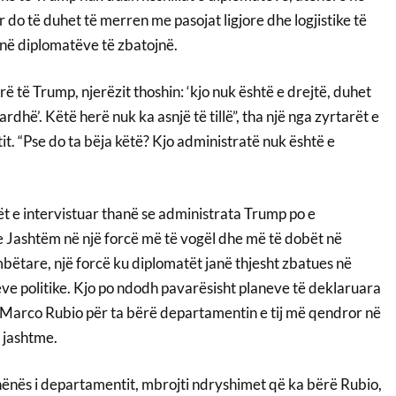
r do të duhet të merren me pasojat ligjore dhe logjistike të
jnë diplomatëve të zbatojnë.
ë të Trump, njerëzit thoshin: ‘kjo nuk është e drejtë, duhet
ardhë’. Këtë herë nuk ka asnjë të tillë”, tha një nga zyrtarët e
t. “Pse do ta bëja këtë? Kjo administratë nuk është e
t e intervistuar thanë se administrata Trump po e
 Jashtëm në një forcë më të vogël dhe më të dobët në
tare, një forcë ku diplomatët janë thjesht zbatues në
eve politike. Kjo po ndodh pavarësisht planeve të deklaruara
it Marco Rubio për ta bërë departamentin e tij më qendror në
ë jashtme.
ënës i departamentit, mbrojti ndryshimet që ka bërë Rubio,