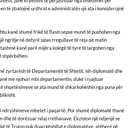
shtetit, janë kryesisht të përjashtuar nga bisedimet për
qen të zbatojnë urdhrat e administratës që ata i konsiderojnë
shtu kanë shumë frikë të flasin sepse mund të pushohen nga
ë ngritje në detyrë sipas rregullave të reja që matin
a tashmë kanë parë mijëra kolegë të tyre të largohen nga
ë shpërbëhen.
zinë zyrtarësh të Departamentit të Shtetit, ish-diplomatë dhe
kanë me njohuri mbi departamentin, duke i ruajtuar
të shqetësimeve se ata mund të shkarkoheshin nga puna për
blikisht.
 i ndryshimeve mbetet i paqartë. Por shumë diplomatë thanë
m dhe të dorëzuar ndaj rrethanave. Ekziston një ndjenjë se
ikë të Trump nuk duan këshillat e diplomatëve, atëherë në