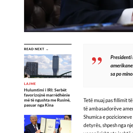
READ NEXT →
Presidenti
amerikane. 
sa po mino
LAJME
Hulumtimi i IRI: Serbët
favorizojnë marrëdhënie
Tetë muaj pas fillimit 
më të ngushta me Rusinë,
pasuar nga Kina
të ambasadorëve amerik
Shumica e pozicioneve 
detyrës, shpesh nga n