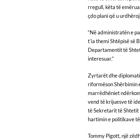
rregull, këta të emërua
çdo plani që u urdhëro
“Në administratën e par
t’ia themi Shtëpisë së B
Departamentit të Shteti
interesuar.”
Zyrtarët dhe diplomatë
riformëson Shërbimin e
marrëdhëniet ndërkombë
vend të krijuesve të id
të Sekretarit të Shtet
hartimin e politikave t
Tommy Pigott, një zëdh