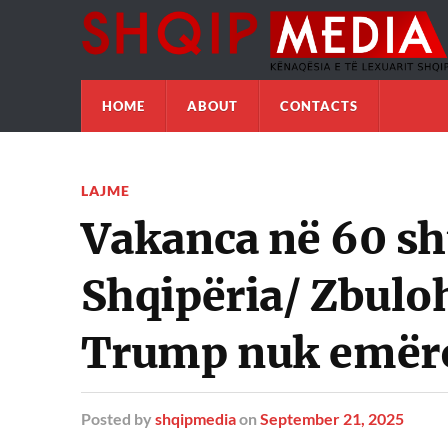
HOME
ABOUT
CONTACTS
LAJME
Vakanca në 60 sh
Shqipëria/ Zbuloh
Trump nuk emër
Posted
by
shqipmedia
on
September 21, 2025