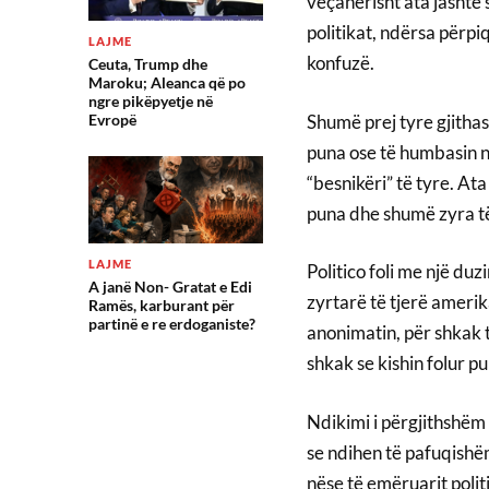
veçanërisht ata jashtë 
politikat, ndërsa përpi
LAJME
konfuzë.
Ceuta, Trump dhe
Maroku; Aleanca që po
ngre pikëpyetje në
Shumë prej tyre gjitha
Evropë
puna ose të humbasin nj
“besnikëri” të tyre. At
puna dhe shumë zyra t
LAJME
Politico foli me një du
A janë Non- Gratat e Edi
zyrtarë të tjerë ameri
Ramës, karburant për
partinë e re erdoganiste?
anonimatin, për shkak 
shkak se kishin folur pu
Ndikimi i përgjithshëm
se ndihen të pafuqishë
nëse të emëruarit polit