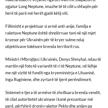
zgjatur Long Neptune, imazhe të të cilit u shfaqën për
herë të parë më herët gjatë këtij viti.
Fillimisht e projektuar si armë anti-anije, familja e
raketave Neptune është shndërruar tani në një mjet
kryesor për Ukrainën për të kryer sulme ndaj
objektivave tokësore brenda territorit rus.
Ministri i Mbrojtjes i Ukrainës, Denys Shmyhal, ndau të
martën një foto të variantit të ri të Neptune, në lidhje
me një vizitë të fundit nga kryeministrja e Lituanisë,
Inga Ruginiene, dhe zyrtarë të tjerë perëndimorë.
Sistemet e tjera të armëve të zhvilluara brenda vendit,
të cilat autoritetet ukrainase i kanë prezantuar më
parë, përfshirë dronin raketor Peklo dhe anijen pa