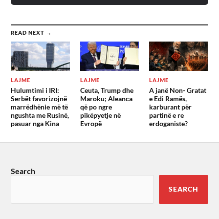
READ NEXT →
LAJME
LAJME
LAJME
Hulumtimi i IRI:
Ceuta, Trump dhe
A janë Non- Gratat
Serbët favorizojnë
Maroku; Aleanca
e Edi Ramës,
marrëdhënie më të
që po ngre
karburant për
ngushta me Rusinë,
pikëpyetje në
partinë e re
pasuar nga Kina
Evropë
erdoganiste?
Search
SEARCH