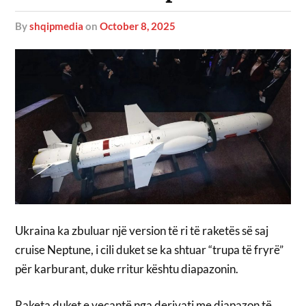
by
shqipmedia
on
October 8, 2025
Ukraina ka zbuluar një version të ri të raketës së saj
cruise Neptune, i cili duket se ka shtuar “trupa të fryrë”
për karburant, duke rritur kështu diapazonin.
Raketa duket e veçantë nga derivati me diapazon të