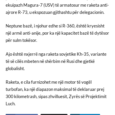
ekuipazh Magura-7 (USV) të armatosur me raketa anti-
ajrore R-73, u ekspozuan gjithashtu për delegacionin.
Neptune bazë, i njohur edhe si R-360, është kryesisht
një armë anti-anije, por ka një kapacitet bazë të dytësor
për sulm tokësor.
Ajo është nxjerrë nga raketa sovjetike Kh-35, variante
të së cilës mbeten në shërbim në Rusi dhe gjetkë
globalisht.
Raketa, e cila furnizohet me një motor të vogël
turbofan, ka një diapazon maksimal të deklaruar prej
300 kilometrash, sipas zhvilluesit, Zyrës së Projektimit
Luch.