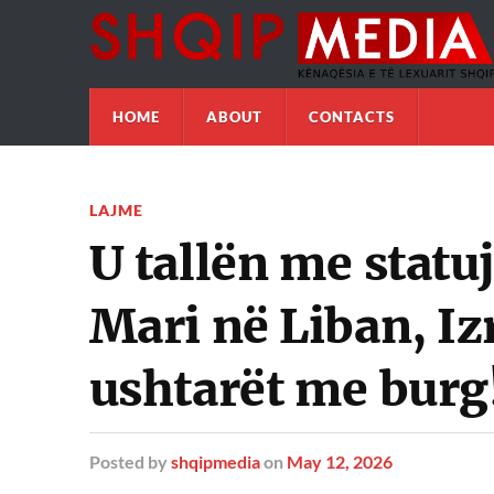
HOME
ABOUT
CONTACTS
LAJME
U tallën me statu
Mari në Liban, Iz
ushtarët me burg
Posted
by
shqipmedia
on
May 12, 2026