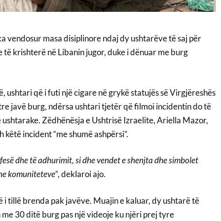
 ka vendosur masa disiplinore ndaj dy ushtarëve të saj për
e të krishterë në Libanin jugor, duke i dënuar me burg
ë, ushtari që i futi një cigare në grykë statujës së Virgjëreshës
e javë burg, ndërsa ushtari tjetër që filmoi incidentin do të
ë ushtarake. Zëdhënësja e Ushtrisë Izraelite, Ariella Mazor,
eh këtë incident “me shumë ashpërsi”.
 fesë dhe të adhurimit, si dhe vendet e shenjta dhe simbolet
 dhe komuniteteve”
, deklaroi ajo.
ë i tillë brenda pak javëve. Muajin e kaluar, dy ushtarë të
 me 30 ditë burg pas një videoje ku njëri prej tyre