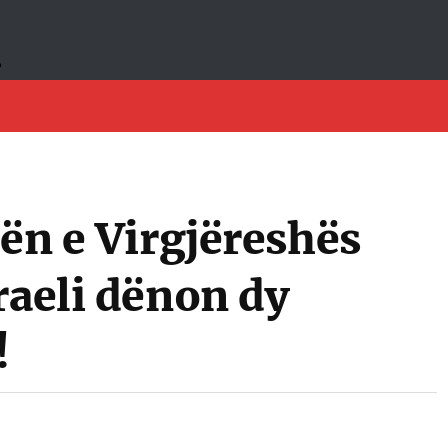
jën e Virgjëreshës
raeli dënon dy
!