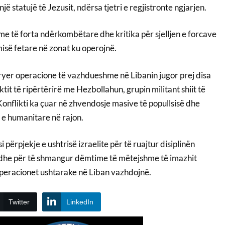
ë statujë të Jezusit, ndërsa tjetri e regjistronte ngjarjen.
me të forta ndërkombëtare dhe kritika për sjelljen e forcave
misë fetare në zonat ku operojnë.
kryer operacione të vazhdueshme në Libanin jugor prej disa
iktit të ripërtërirë me Hezbollahun, grupin militant shiit të
onflikti ka çuar në zhvendosje masive të popullsisë dhe
e e humanitare në rajon.
i përpjekje e ushtrisë izraelite për të ruajtur disiplinën
 dhe për të shmangur dëmtime të mëtejshme të imazhit
peracionet ushtarake në Liban vazhdojnë.
Twitter
LinkedIn