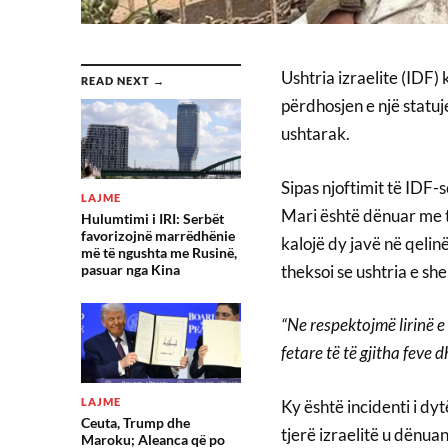
Ushtria izraelite (IDF)
READ NEXT →
përdhosjen e një statuj
ushtarak.
Sipas njoftimit të IDF-s
LAJME
Mari është dënuar me tr
Hulumtimi i IRI: Serbët
favorizojnë marrëdhënie
kalojë dy javë në qelin
më të ngushta me Rusinë,
theksoi se ushtria e sh
pasuar nga Kina
“Ne respektojmë lirinë e
fetare të të gjitha feve
LAJME
Ky është incidenti i dyt
Ceuta, Trump dhe
tjerë izraelitë u dënuan
Maroku; Aleanca që po