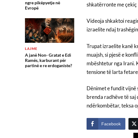
ngre pikëpyetje në
shkatërronte me çekiç nj
Evropë
Videoja shkaktoi reagi
izraelite ndaj trashëgi
Trupat izraelite kanë 
LAJME
muajsh, si pjesë e konfl
A janë Non- Gratat e Edi
Ramës, karburant për
mbështetur nga Irani. K
partinë e re erdoganiste?
tensione të larta fetar
Dënimet e fundit vijnë s
brenda radhëve të saj
ndërkombëtar, teksa o
Facebook