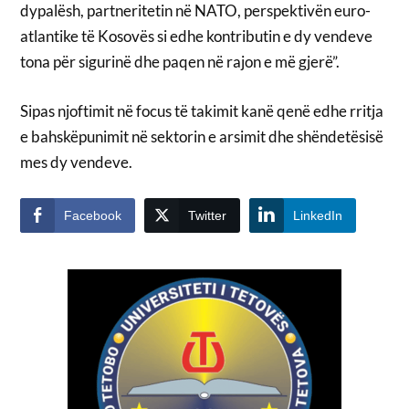
dypalësh, partneritetin në NATO, perspektivën euro-
atlantike të Kosovës si edhe kontributin e dy vendeve
tona për sigurinë dhe paqen në rajon e më gjerë”.
Sipas njoftimit në focus të takimit kanë qenë edhe rritja
e bahskëpunimit në sektorin e arsimit dhe shëndetësisë
mes dy vendeve.
Facebook
Twitter
LinkedIn