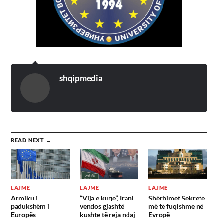
shqipmedia
READ NEXT →
LAJME
LAJME
LAJME
Armiku i
“Vija e kuqe”, Irani
Shërbimet Sekrete
padukshëm i
vendos gjashtë
më të fuqishme në
Europës
kushte të reja ndaj
Evropë