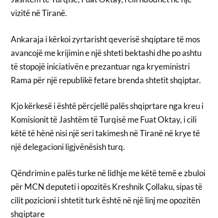
vizitë në Tiranë.
Ankaraja i kërkoi zyrtarisht qeverisë shqiptare të mos
avancojë me krijimin e një shteti bektashi dhe po ashtu
të stopojë iniciativën e prezantuar nga kryeministri
Rama për një republikë fetare brenda shtetit shqiptar.
Kjo kërkesë i është përcjellë palës shqiprtare nga kreu i
Komisionit të Jashtëm të Turqisë me Fuat Oktay, i cili
këtë të hënë nisi një seri takimesh në Tiranë në krye të
një delegacioni ligjvënësish turq.
Qëndrimin e palës turke në lidhje me këtë temë e zbuloi
për MCN deputeti i opozitës Kreshnik Çollaku, sipas të
cilit pozicioni i shtetit turk është në një linj me opozitën
shqiptare