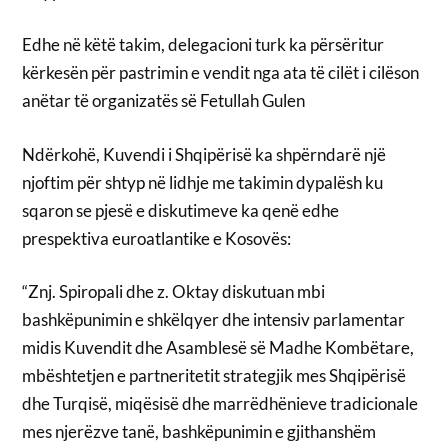
Edhe në këtë takim, delegacioni turk ka përsëritur
kërkesën për pastrimin e vendit nga ata të cilët i cilëson
anëtar të organizatës së Fetullah Gulen
Ndërkohë, Kuvendi i Shqipërisë ka shpërndarë një
njoftim për shtyp në lidhje me takimin dypalësh ku
sqaron se pjesë e diskutimeve ka qenë edhe
prespektiva euroatlantike e Kosovës:
“Znj. Spiropali dhe z. Oktay diskutuan mbi
bashkëpunimin e shkëlqyer dhe intensiv parlamentar
midis Kuvendit dhe Asamblesë së Madhe Kombëtare,
mbështetjen e partneritetit strategjik mes Shqipërisë
dhe Turqisë, miqësisë dhe marrëdhënieve tradicionale
mes njerëzve tanë, bashkëpunimin e gjithanshëm