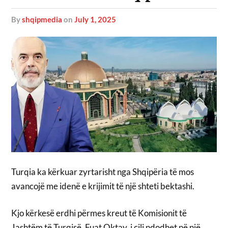
by
shqipmedia
on
July 1, 2025
Turqia ka kërkuar zyrtarisht nga Shqipëria të mos
avancojë me idenë e krijimit të një shteti bektashi.
Kjo kërkesë erdhi përmes kreut të Komisionit të
Jashtëm të Turqisë, Fuat Oktay, i cili ndodhet në një