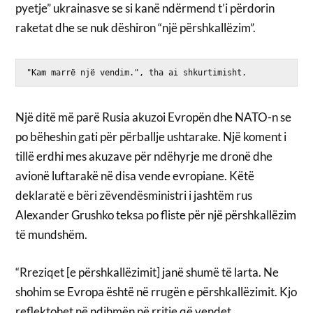
pyetje” ukrainasve se si kanë ndërmend t’i përdorin
raketat dhe se nuk dëshiron “një përshkallëzim”.
"Kam marrë një vendim.", tha ai shkurtimisht.
Një ditë më parë Rusia akuzoi Evropën dhe NATO-n se
po bëheshin gati për përballje ushtarake. Një koment i
tillë erdhi mes akuzave për ndëhyrje me dronë dhe
avionë luftarakë në disa vende evropiane. Këtë
deklaratë e bëri zëvendësministri i jashtëm rus
Alexander Grushko teksa po fliste për një përshkallëzim
të mundshëm.
“Rreziqet [e përshkallëzimit] janë shumë të larta. Ne
shohim se Evropa është në rrugën e përshkallëzimit. Kjo
reflektohet në ndihmën në rritje që vendet