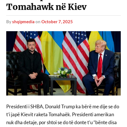
Tomahawk në Kiev
by
shqipmedia
on
October 7, 2025
Presidenti i SHBA, Donald Trump ka bërë me dije se do
t’i japë Kievit raketa Tomahaëk. Presidenti amerikan
nuk dha detaje, por shtoi se do të donte t’u “bënte disa