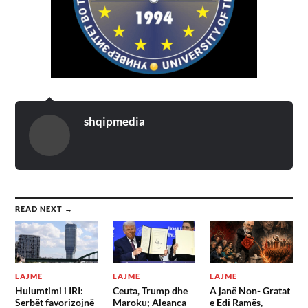
shqipmedia
READ NEXT →
LAJME
LAJME
LAJME
Hulumtimi i IRI:
Ceuta, Trump dhe
A janë Non- Gratat
Serbët favorizojnë
Maroku; Aleanca
e Edi Ramës,