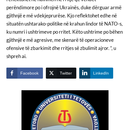
perëndimore po i ofrojnë Ukrainës, duke dërguar armë
gjithnjë e më vdekjeprurëse. Kjo reflektohet edhe në
situatën ushtarako-politike në krahun lindor të NATO-s,
ku numri i ushtrimeve po rritet. Këto ushtrime po bëhen
gjithnjë e më agresive, me skenarë të operacioneve
ofensive të zbarkimit dhe rritjes së zbulimit ajror. “, u
shpreh ai.
Facebook
Twitter
LinkedIn