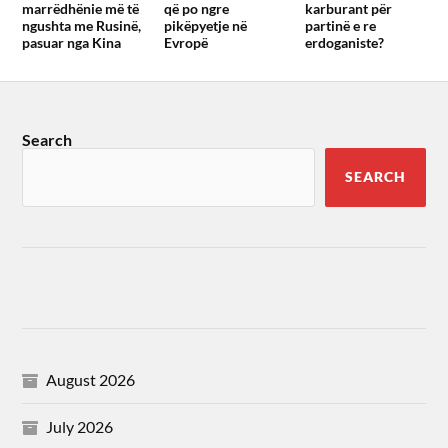
marrëdhënie më të
që po ngre
karburant për
ngushta me Rusinë,
pikëpyetje në
partinë e re
pasuar nga Kina
Evropë
erdoganiste?
Search
SEARCH
August 2026
July 2026