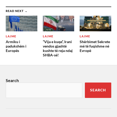
READ NEXT →
LAJME
LAJME
LAJME
Armiku i
“Vija e kuqe”, Irani
Shërbimet Sekrete
padukshëm i
vendos gjashtë
më të fuqishme në
Europës
kushte të reja ndaj
Evropë
SHBA-së!
Search
SEARCH