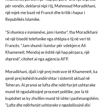
për vendin, deklaroi nipi i tij, Mahmoud Moradkhani,
një mjek me bazë në Francë dhe kritik i hapur i
Republikës Islamike.
“
Si shumica e iranianëve, jam i lumtur
”, tha Moradkhani
në një bisedë telefonike nga shtëpia e tij në veri të
Francës. “Jam shumë i lumtur për vdekjen e Ali
Khameneit. Mendoj se është një hap përpara, një
shpresë”, citohet ai nga agjencia AFP.
Moradkhani, djali i një prej motrave të Khameneit, ka
qenë prej kohësh kundërshtar i sistemit aktual në
Teheran. Ai pranoi se lufta dhe ndërhyrjet ushtarake
mund të ngadalësojnë proceset politike, por la të
kuptohet se ky zhvillim mund të ishte i pashmangshëm.
“
Lufta dhe ndërhyrjet ushtarake e ngadalësojnë disi