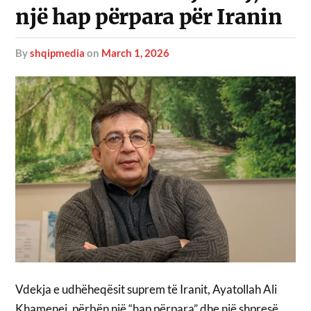
një hap përpara për Iranin
by
shqipmedia
on
March 1, 2026
Vdekja e udhëheqësit suprem të Iranit, Ayatollah Ali
Khamenei, përbën një “hap përpara” dhe një shpresë