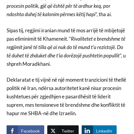
procesin politik, gjë që është për të ardhur keq, por
ndoshta duhej të kalonim përmes këtij hapi
”, tha ai.
Sipas tij, regjimi iranian mund të mos arrijë të mbijetojë
pas eliminimit të Khameneit. “
Rivalitetet e brendshme të
regjimit janë të tilla që ai nuk do të mund t’u rezistojë. Do
të duhet të zhduket dhe t’ia dorëzojë pushtetin popullit
”, u
shpreh Moradkhani.
Deklaratat e tij vijnë në një moment tranzicioni të thellë
politik në Iran, ndërsa autoritetet kanë nisur procesin
kushtetues për zgjedhjen e pasardhësit të liderit
suprem, mes tensioneve të brendshme dhe konfliktit të
hapur me SHBA-në dhe Izraelin.
Facebook
Twitter
LinkedIn