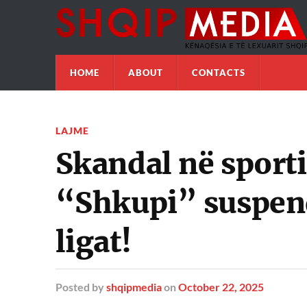
HOME
ABOUT
CONTACTS
LAJME
Skandal në sporti
“Shkupi” suspend
ligat!
Posted
by
shqipmedia
on
October 22, 2025