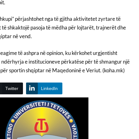
it.
upi” përjashtohet nga të gjitha aktivitetet zyrtare të
t të shkaktojë pasoja të mëdha për lojtarët, trajnerët dhe
qiptar në vend.
 reagime të ashpra në opinion, ku kërkohet urgjentisht
e ndërhyrja e institucioneve përkatëse për të shmangur një
ër sportin shqiptar në Maqedoninë e Veriut. (koha.mk)
Twitter
LinkedIn