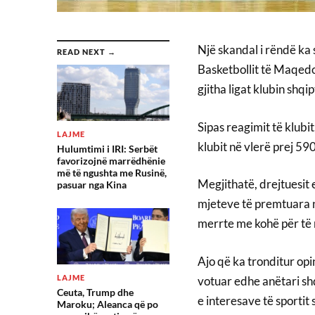
Një skandal i rëndë ka
READ NEXT →
Basketbollit të Maqedo
gjitha ligat klubin sh
Sipas reagimit të klubit
LAJME
klubit në vlerë prej 5
Hulumtimi i IRI: Serbët
favorizojnë marrëdhënie
më të ngushta me Rusinë,
Megjithatë, drejtuesit 
pasuar nga Kina
mjeteve të premtuara ng
merrte me kohë për të 
Ajo që ka tronditur opi
LAJME
votuar edhe anëtari shq
Ceuta, Trump dhe
e interesave të sportit 
Maroku; Aleanca që po