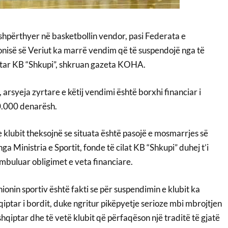
 shpërthyer në basketbollin vendor, pasi Federata e
nisë së Veriut ka marrë vendim që të suspendojë nga të
qiptar KB “Shkupi”, shkruan gazeta KOHA.
, arsyeja zyrtare e këtij vendimi është borxhi financiar i
90.000 denarësh.
e klubit theksojnë se situata është pasojë e mosmarrjes së
a Ministria e Sportit, fonde të cilat KB “Shkupi” duhej t’i
mbuluar obligimet e veta financiare.
nionin sportiv është fakti se për suspendimin e klubit ka
iptar i bordit, duke ngritur pikëpyetje serioze mbi mbrojtjen
shqiptar dhe të vetë klubit që përfaqëson një traditë të gjatë