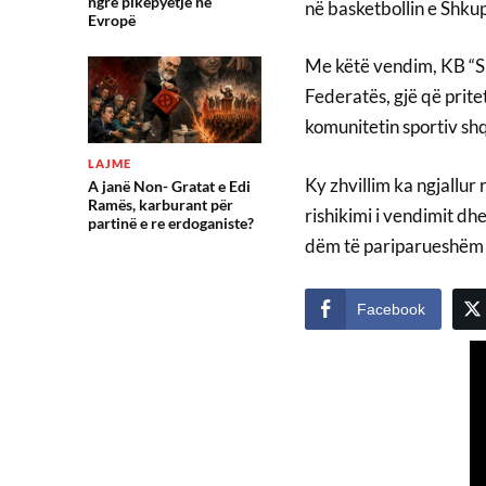
ngre pikëpyetje në
në basketbollin e Shkup
Evropë
Me këtë vendim, KB “Shk
Federatës, gjë që prite
komunitetin sportiv sh
LAJME
Ky zhvillim ka ngjallur
A janë Non- Gratat e Edi
Ramës, karburant për
rishikimi i vendimit dh
partinë e re erdoganiste?
dëm të pariparueshëm p
Facebook