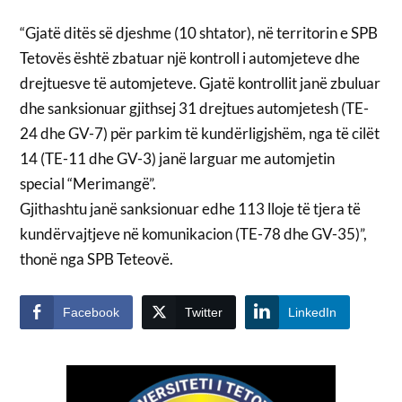
“Gjatë ditës së djeshme (10 shtator), në territorin e SPB
Tetovës është zbatuar një kontroll i automjeteve dhe
drejtuesve të automjeteve. Gjatë kontrollit janë zbuluar
dhe sanksionuar gjithsej 31 drejtues automjetesh (TE-
24 dhe GV-7) për parkim të kundërligjshëm, nga të cilët
14 (TE-11 dhe GV-3) janë larguar me automjetin
special “Merimangë”.
Gjithashtu janë sanksionuar edhe 113 lloje të tjera të
kundërvajtjeve në komunikacion (TE-78 dhe GV-35)”,
thonë nga SPB Teteovë.
Facebook
Twitter
LinkedIn