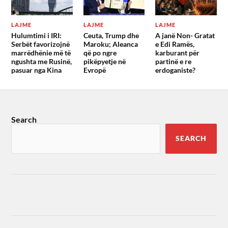
LAJME
LAJME
LAJME
Hulumtimi i IRI:
Ceuta, Trump dhe
A janë Non- Gratat
Serbët favorizojnë
Maroku; Aleanca
e Edi Ramës,
marrëdhënie më të
që po ngre
karburant për
ngushta me Rusinë,
pikëpyetje në
partinë e re
pasuar nga Kina
Evropë
erdoganiste?
Search
SEARCH