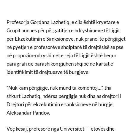
Profesorja Gordana Lazhetiq, e cila është kryetare e
Grupit punues për përgatitjen e ndryshimeve të Ligjit
për Ekzekutimin e Sanksioneve, nuk pranoi të përgjigjet
në pyetjen e profesorëve shqiptarë të drejtësisë se pse
në propozim-ndryshimet e reja të Ligjit është hequr
paragrafi që parashikon gjuhën shqipe në kartat e
identifikimit të drejtuesve të burgjeve.
“Nuk kam përgjigje, nuk mund ta komentoj…”, tha
shkurt Lazhetiq, ndërsa përgjigje nuk dha as drejtori i
Drejtori për ekzekutimin e sanksioneve në burgje,
Aleksandar Pandov.
Veç kësaj, profesorë nga Universiteti i Tetovës dhe