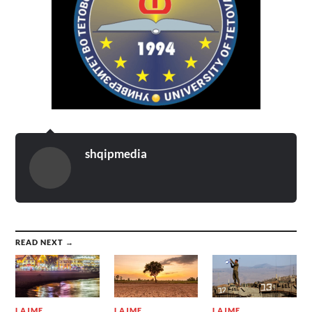
shqipmedia
READ NEXT →
LAJME
LAJME
LAJME