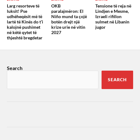
Larg resorteve të
OKB
Tensione të reja në
luksit! Pse
paralajmëron: El
Lindjen e Mesme,
udhëheqësit më të
Niño mund ta çojë
Izraeli rifillon
lartë të Kinës do t’i
botën drejt një
sulmet në Libanin
kalojnë pushimet
krize urie në vitin
jugor
në këtë qytet të
2027
thjeshtë bregdetar
Search
SEARCH