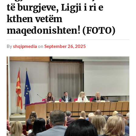
të burgjeve, Ligji i ri e
kthen vetëm
maqedonishten! (FOTO)
by
shqipmedia
on
September 26, 2025