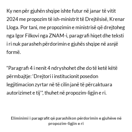
Ky nen për gjuhën shqipe ishte futur në janar të vitit
2024 me propozim të ish-ministrit të Drejtësisë, Krenar
Lloga. Por tani, me propozimin e ministrisë që drejtoheg
nga Igor Filkovi nga ZNAM-i, paragrafi hiqet dhe teksti
i ri nuk parasheh përdorimin e gjuhës shqipe në asnjë
formë.
“Paragrafi 4 i nenit 4 ndryshohet dhe do të ketë këtë
përmbajtje: ‘Drejtori i institucionit posedon
legjitimacion zyrtar në të cilin janë të përcaktuara
autorizimet e tij’”, thuhet në propozim-ligjin e ri.
Eliminimi i paragrafit që parashikon përdorimin e gjuhëve në
propozim-ligjin e ri