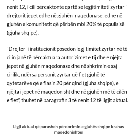
nenit 12, i cili përcaktonte qartë se legjitimiteti zyrtar i
drejtorit jepet edhe në gjuhën maqedonase, edhe në
gjuhën e komunitetit që përbën mbi 20% të popullsisë
(gjuha shqipe).
“Drejtori i institucionit posedon legjitimitet zyrtar në të
cilin janë të përcaktuara autorizimet e tij dhe e njëjta
jepet në gjuhën maqedonase dhe në shkrimin e saj
cirilik, ndërsa personit zyrtar që flet gjuhë të
qytetarëve që e flasin 20 për qind (gjuha shqipe), e
njëjta i jepet në maqedonisht dhe në gjuhën më të cilën
e flet”, thuhet në paragrafin 3 të nenit 12 të ligjit aktual.
Ligji aktual që parasheh përdorimin e gjuhës shqipe krahas
maqedonishtes