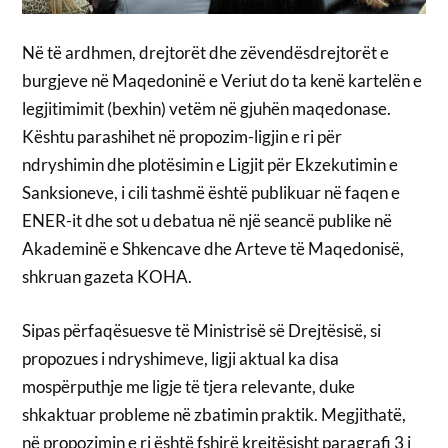
Në të ardhmen, drejtorët dhe zëvendësdrejtorët e
burgjeve në Maqedoninë e Veriut do ta kenë kartelën e
legjitimimit (bexhin) vetëm në gjuhën maqedonase.
Kështu parashihet në propozim-ligjin e ri për
ndryshimin dhe plotësimin e Ligjit për Ekzekutimin e
Sanksioneve, i cili tashmë është publikuar në faqen e
ENER-it dhe sot u debatua në një seancë publike në
Akademinë e Shkencave dhe Arteve të Maqedonisë,
shkruan gazeta KOHA.
Sipas përfaqësuesve të Ministrisë së Drejtësisë, si
propozues i ndryshimeve, ligji aktual ka disa
mospërputhje me ligje të tjera relevante, duke
shkaktuar probleme në zbatimin praktik. Megjithatë,
në propozimin e ri është fshirë krejtësisht paragrafi 3 i