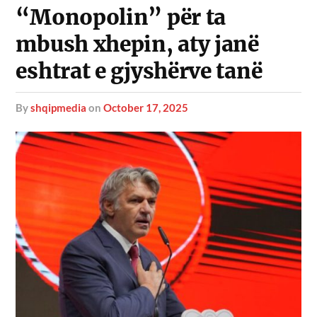
“Monopolin” për ta
mbush xhepin, aty janë
eshtrat e gjyshërve tanë
by
shqipmedia
on
October 17, 2025