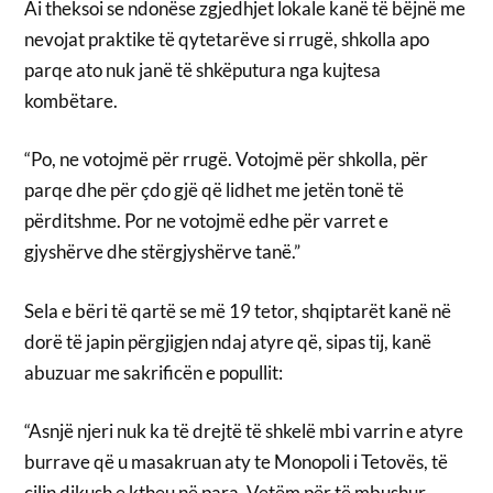
Ai theksoi se ndonëse zgjedhjet lokale kanë të bëjnë me
nevojat praktike të qytetarëve si rrugë, shkolla apo
parqe ato nuk janë të shkëputura nga kujtesa
kombëtare.
“Po, ne votojmë për rrugë. Votojmë për shkolla, për
parqe dhe për çdo gjë që lidhet me jetën tonë të
përditshme. Por ne votojmë edhe për varret e
gjyshërve dhe stërgjyshërve tanë.”
Sela e bëri të qartë se më 19 tetor, shqiptarët kanë në
dorë të japin përgjigjen ndaj atyre që, sipas tij, kanë
abuzuar me sakrificën e popullit:
“Asnjë njeri nuk ka të drejtë të shkelë mbi varrin e atyre
burrave që u masakruan aty te Monopoli i Tetovës, të
cilin dikush e ktheu në para. Vetëm për të mbushur