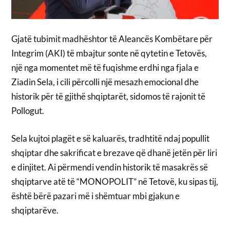
Gjatë tubimit madhështor të Aleancës Kombëtare për
Integrim (AKI) të mbajtur sonte në qytetin e Tetovës,
një nga momentet më të fuqishme erdhi nga fjala e
Ziadin Sela, i cili përcolli një mesazh emocional dhe
historik për të gjithë shqiptarët, sidomos të rajonit të
Pollogut.
Sela kujtoi plagët e së kaluarës, tradhtitë ndaj popullit
shqiptar dhe sakrificat e brezave që dhanë jetën për liri
e dinjitet. Ai përmendi vendin historik të masakrës së
shqiptarve atë të “MONOPOLIT” në Tetovë, ku sipas tij,
është bërë pazari më i shëmtuar mbi gjakun e
shqiptarëve.