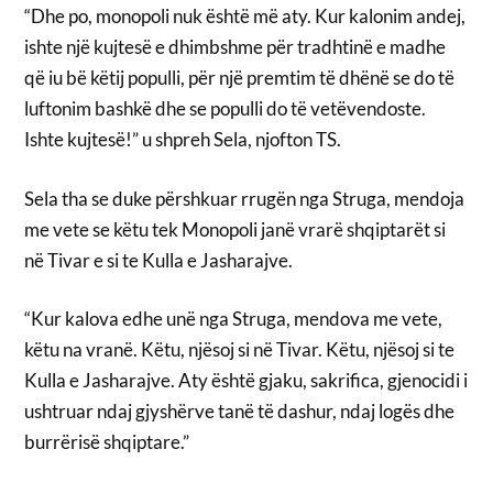
“Dhe po, monopoli nuk është më aty. Kur kalonim andej,
ishte një kujtesë e dhimbshme për tradhtinë e madhe
që iu bë këtij populli, për një premtim të dhënë se do të
luftonim bashkë dhe se populli do të vetëvendoste.
Ishte kujtesë!” u shpreh Sela, njofton TS.
Sela tha se duke përshkuar rrugën nga Struga, mendoja
me vete se këtu tek Monopoli janë vrarë shqiptarët si
në Tivar e si te Kulla e Jasharajve.
“Kur kalova edhe unë nga Struga, mendova me vete,
këtu na vranë. Këtu, njësoj si në Tivar. Këtu, njësoj si te
Kulla e Jasharajve. Aty është gjaku, sakrifica, gjenocidi i
ushtruar ndaj gjyshërve tanë të dashur, ndaj logës dhe
burrërisë shqiptare.”