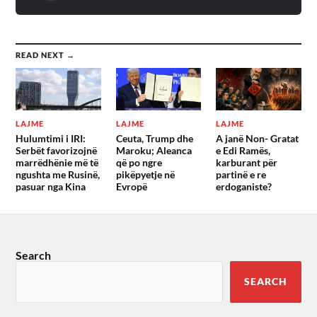
READ NEXT →
LAJME
LAJME
LAJME
Hulumtimi i IRI:
Ceuta, Trump dhe
A janë Non- Gratat
Serbët favorizojnë
Maroku; Aleanca
e Edi Ramës,
marrëdhënie më të
që po ngre
karburant për
ngushta me Rusinë,
pikëpyetje në
partinë e re
pasuar nga Kina
Evropë
erdoganiste?
Search
SEARCH