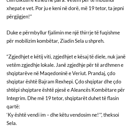
xhepat e vet. Por ju e keni në dorë, më 19 tetor, ta jepni
përgjigjen!”
Duke e përmbyllur fjalimin me një thirrje të fuqishme
për mobilizim kombëtar, Ziadin Sela u shpreh.
“Zgjedhjet e këtij viti, zgjedhjet e kësaj të diele, nuk janë
vetëm zgjedhje lokale. Janë zgjedhje për të ardhmen e
shqiptarëve në Maqedoninë e Veriut. Prandaj, çdo
shqiptar është Bajram Rexhepi. Çdo shqiptar dhe çdo
shtëpi shqiptare është pjesë e Aleancës Kombëtare për
Integrim. Dhe më 19 tetor, shqiptarët duhet të flasin
qartë:
‘Ky është vendi im – dhe këtu vendosim ne!’”, theksoi
Sela.