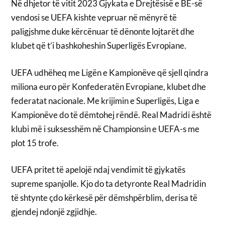
Në dhjetor të vitit 2023 Gjykata e Drejtësisë e BE-së
vendosi se UEFA kishte vepruar në mënyrë të
paligjshme duke kërcënuar të dënonte lojtarët dhe
klubet që t’i bashkoheshin Superligës Evropiane.
UEFA udhëheq me Ligën e Kampionëve që sjell qindra
miliona euro për Konfederatën Evropiane, klubet dhe
federatat nacionale. Me krijimin e Superligës, Liga e
Kampionëve do të dëmtohej rëndë. Real Madridi është
klubi më i suksesshëm në Championsin e UEFA-s me
plot 15 trofe.
UEFA pritet të apelojë ndaj vendimit të gjykatës
supreme spanjolle. Kjo do ta detyronte Real Madridin
të shtynte çdo kërkesë për dëmshpërblim, derisa të
gjendej ndonjë zgjidhje.