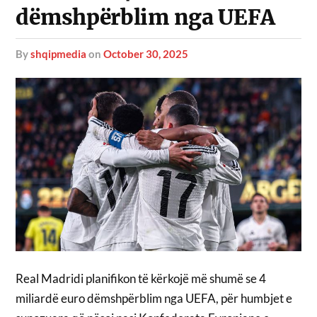
dëmshpërblim nga UEFA
by
shqipmedia
on
October 30, 2025
Real Madridi planifikon të kërkojë më shumë se 4
miliardë euro dëmshpërblim nga UEFA, për humbjet e