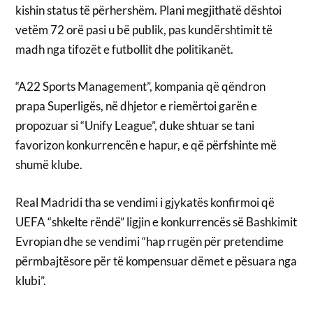
kishin status të përhershëm. Plani megjithatë dështoi
vetëm 72 orë pasi u bë publik, pas kundërshtimit të
madh nga tifozët e futbollit dhe politikanët.
“A22 Sports Management”, kompania që qëndron
prapa Superligës, në dhjetor e riemërtoi garën e
propozuar si “Unify League”, duke shtuar se tani
favorizon konkurrencën e hapur, e që përfshinte më
shumë klube.
Real Madridi tha se vendimi i gjykatës konfirmoi që
UEFA “shkelte rëndë” ligjin e konkurrencës së Bashkimit
Evropian dhe se vendimi “hap rrugën për pretendime
përmbajtësore për të kompensuar dëmet e pësuara nga
klubi”.