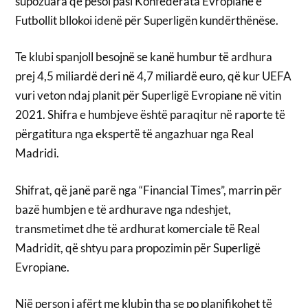
supozuara që pësoi pasi Konfederata Evropiane e
Futbollit bllokoi idenë për Superligën kundërthënëse.
Te klubi spanjoll besojnë se kanë humbur të ardhura
prej 4,5 miliardë deri në 4,7 miliardë euro, që kur UEFA
vuri veton ndaj planit për Superligë Evropiane në vitin
2021. Shifra e humbjeve është paraqitur në raporte të
përgatitura nga ekspertë të angazhuar nga Real
Madridi.
Shifrat, që janë parë nga “Financial Times”, marrin për
bazë humbjen e të ardhurave nga ndeshjet,
transmetimet dhe të ardhurat komerciale të Real
Madridit, që shtyu para propozimin për Superligë
Evropiane.
Një person i afërt me klubin tha se po planifikohet të