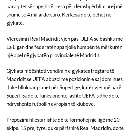
paraqitet së shpejti kërkesa për dëmshpërblim prej më
shumë se 4 miliardë euro. Kërkesa do të bëhet në
gjykatë.
Vlerësimi i Real Madridit vjen pasi UEFA së bashku me
La Ligan dhe federatën spanjolle humbën të mërkurën
një apel në gjykatën provinciale të Madridit.
Gjykata mbështeti vendimin e gjykatës tregtare të
Madridit se UEFA abuzoi me pozicionin e saj dominues,
duke bllokuar planet për Superligë, katër vjet më parë.
Superliga do të funksiononte jashtë UEFA-s dhe do të
ndryshonte futbollin evropian të klubeve.
Propozimi fillestar ishte që të formohej një ligë me 20
ekipe. 15 prej tyre, duke përfshirë Real Madridin, do të