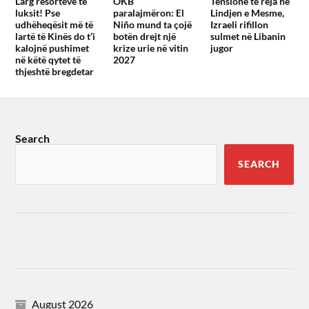
Larg resorteve të
OKB
Tensione të reja në
luksit! Pse
paralajmëron: El
Lindjen e Mesme,
udhëheqësit më të
Niño mund ta çojë
Izraeli rifillon
lartë të Kinës do t’i
botën drejt një
sulmet në Libanin
kalojnë pushimet
krize urie në vitin
jugor
në këtë qytet të
2027
thjeshtë bregdetar
Search
SEARCH
August 2026