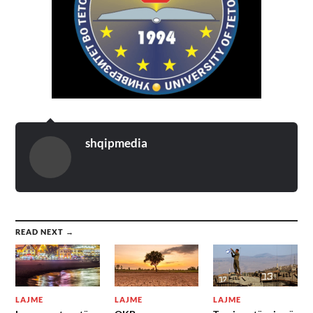
shqipmedia
READ NEXT →
LAJME
LAJME
LAJME