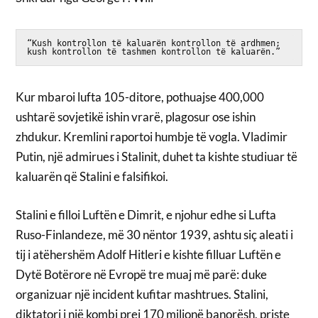
“Kush kontrollon të kaluarën kontrollon të ardhmen; 
kush kontrollon të tashmen kontrollon të kaluarën.” 
Kur mbaroi lufta 105-ditore, pothuajse 400,000
ushtarë sovjetikë ishin vrarë, plagosur ose ishin
zhdukur. Kremlini raportoi humbje të vogla. Vladimir
Putin, një admirues i Stalinit, duhet ta kishte studiuar të
kaluarën që Stalini e falsifikoi.
Stalini e filloi Luftën e Dimrit, e njohur edhe si Lufta
Ruso-Finlandeze, më 30 nëntor 1939, ashtu siç aleati i
tij i atëhershëm Adolf Hitleri e kishte filluar Luftën e
Dytë Botërore në Evropë tre muaj më parë: duke
organizuar një incident kufitar mashtrues. Stalini,
diktatori i një kombi prej 170 milionë banorësh, priste