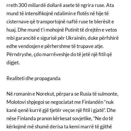
rreth 300 miliardë dollarë asete të ngrira ruse. Ata
mund të intensifikojnë ndalimin e flotës në hije të
cisternave që transportojnë naftë ruse te blerësit e
huaj. Dhe mund t’i mohojnë Putinit të drejtën e vetos
mbi garancitë e sigurisë për Ukrainën, duke përfshirë
edhe vendosjen e përhershme të trupave atje.
Përndryshe, çdo marrëveshje do të jetë një fitil që
digjet.
Realiteti dhe propaganda
Në romanin e Norekut, përpara se Rusia të sulmonte,
Molotovi shpjegoi se negociatat me Finlandën “nuk
kanë qenë kurrë gjë tjetër veçse një fitil i gjatë”. Dhe
nëse Finlanda pranon kërkesat sovjetike, “Ne do të
kërkojmë më shumë derisa ta kemi marrë të gjithë