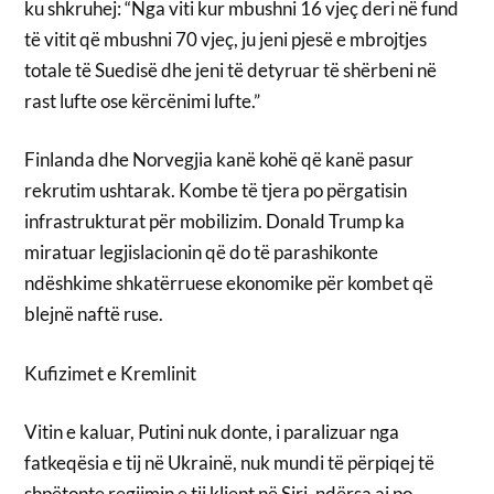
ku shkruhej: “Nga viti kur mbushni 16 vjeç deri në fund
të vitit që mbushni 70 vjeç, ju jeni pjesë e mbrojtjes
totale të Suedisë dhe jeni të detyruar të shërbeni në
rast lufte ose kërcënimi lufte.”
Finlanda dhe Norvegjia kanë kohë që kanë pasur
rekrutim ushtarak. Kombe të tjera po përgatisin
infrastrukturat për mobilizim. Donald Trump ka
miratuar legjislacionin që do të parashikonte
ndëshkime shkatërruese ekonomike për kombet që
blejnë naftë ruse.
Kufizimet e Kremlinit
Vitin e kaluar, Putini nuk donte, i paralizuar nga
fatkeqësia e tij në Ukrainë, nuk mundi të përpiqej të
shpëtonte regjimin e tij klient në Siri, ndërsa ai po