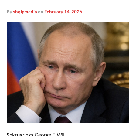
by
shqipmedia
on
February 14, 2026
Shkruar nga George F. Will