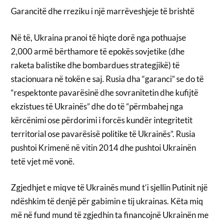
Garancitë dhe rreziku i një marrëveshjeje të brishtë
Në të, Ukraina pranoi të hiqte dorë nga pothuajse
2,000 armë bërthamore të epokës sovjetike (dhe
raketa balistike dhe bombardues strategjikë) të
stacionuara në tokën e saj. Rusia dha “garanci” se do të
“respektonte pavarësinë dhe sovranitetin dhe kufijtë
ekzistues të Ukrainës” dhe do të “përmbahej nga
kërcënimi ose përdorimi i forcës kundër integritetit
territorial ose pavarësisë politike të Ukrainës”. Rusia
pushtoi Krimenë në vitin 2014 dhe pushtoi Ukrainën
tetë vjet më vonë.
Zgjedhjet e miqve të Ukrainës mund t’i sjellin Putinit një
ndëshkim të denjë për gabimin e tij ukrainas. Këta miq
më në fund mund të zgjedhin ta financojnë Ukrainën me