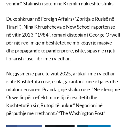
vendin”. Stalinisti i sotëm në Kremlin nuk është sfinks.
Duke shkruar në Foreign Affairs (“Zbritja e Rusisë në
Tirani”), Nina Khrushcheva e New School raporton se
në vitin 2023, “1984”, romani distopian i George Orwell
për një regjim që mbështetet në mbikëqyrje masive
dhe propagandë të pandërprerë, ishte, sipas një rrjeti
librarish ruse, libri më i vjedhur.
Në gjysmën e parë të vitit 2025, artikulli më i vjedhur
ishte Kushtetuta ruse, e cila garanton lirinë e fjalës dhe
ndalon censurën. Prandaj, një shaka ruse: “Ne e lexojmë
Orwellin për reflektimin e tij të realitetit dhe
Kushtetutën si një utopi të bukur.” Negocioni në
përputhje me rrethanat./ “The Washington Post”