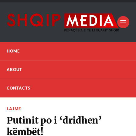
HOME
ABOUT
CONTACTS
LAJME
Putinit po i ‘dridhen’
këmbët!