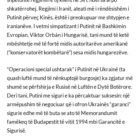
shkatërrohej. Regjimi i Iranit, aleati më i rëndësishëm i
Putinit përveç Kinës, është i preokupuar me shtypjen e
iranianëve. I vetmi simpatizant i Putinit në Bashkimin
Evropian, Viktor Orbán i Hungarisë, tani mund të ketë
mbështetje më të fortë midis autoritarëve amerikanë
(“konservatorët kombëtarë”) sesa midis hungarezëve.
“Operacioni special ushtarak” i Putinit në Ukrainë (ta
quash luftë mund të nënkuptojë burgosje) ka zgjatur më
shumë se përfshirja e Rusisë në Luftën e Dytë Botërore.
Deri tani, Putini me siguri e ka përcaktuar suksesin: një
armëpushim të negociuar që i ofron Ukrainës “garanci”
sigurie edhe më të buta se ato të Memorandumit
famëkeq të Budapestit të vitit 1994 mbi Garancitë e
Sigurisë.