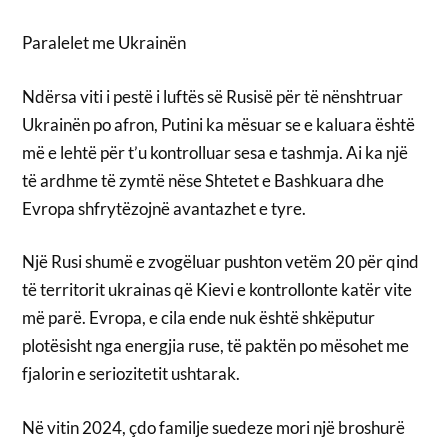
Paralelet me Ukrainën
Ndërsa viti i pestë i luftës së Rusisë për të nënshtruar
Ukrainën po afron, Putini ka mësuar se e kaluara është
më e lehtë për t’u kontrolluar sesa e tashmja. Ai ka një
të ardhme të zymtë nëse Shtetet e Bashkuara dhe
Evropa shfrytëzojnë avantazhet e tyre.
Një Rusi shumë e zvogëluar pushton vetëm 20 për qind
të territorit ukrainas që Kievi e kontrollonte katër vite
më parë. Evropa, e cila ende nuk është shkëputur
plotësisht nga energjia ruse, të paktën po mësohet me
fjalorin e seriozitetit ushtarak.
Në vitin 2024, çdo familje suedeze mori një broshurë