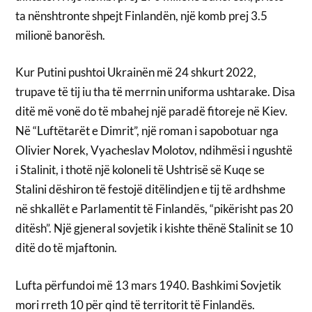
ta nënshtronte shpejt Finlandën, një komb prej 3.5
milionë banorësh.
Kur Putini pushtoi Ukrainën më 24 shkurt 2022,
trupave të tij iu tha të merrnin uniforma ushtarake. Disa
ditë më vonë do të mbahej një paradë fitoreje në Kiev.
Në “Luftëtarët e Dimrit”, një roman i sapobotuar nga
Olivier Norek, Vyacheslav Molotov, ndihmësi i ngushtë
i Stalinit, i thotë një koloneli të Ushtrisë së Kuqe se
Stalini dëshiron të festojë ditëlindjen e tij të ardhshme
në shkallët e Parlamentit të Finlandës, “pikërisht pas 20
ditësh”. Një gjeneral sovjetik i kishte thënë Stalinit se 10
ditë do të mjaftonin.
Lufta përfundoi më 13 mars 1940. Bashkimi Sovjetik
mori rreth 10 për qind të territorit të Finlandës.