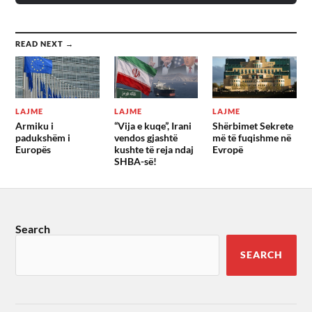
READ NEXT →
LAJME
LAJME
LAJME
Armiku i
“Vija e kuqe”, Irani
Shërbimet Sekrete
padukshëm i
vendos gjashtë
më të fuqishme në
Europës
kushte të reja ndaj
Evropë
SHBA-së!
Search
SEARCH