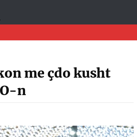
rkon me çdo kusht
TO-n