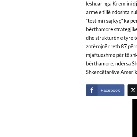
lëshuar nga Kremlini dje
armë e tillë ndoshta nuk
“testimi i saj kyç” ka 
bërthamore strategjike 
dhe strukturën e tyre 
zotërojnë rreth 87 për
mjaftueshme për të sh
bërthamore, ndërsa Sht
Shkencëtarëve Amerik
Facebook