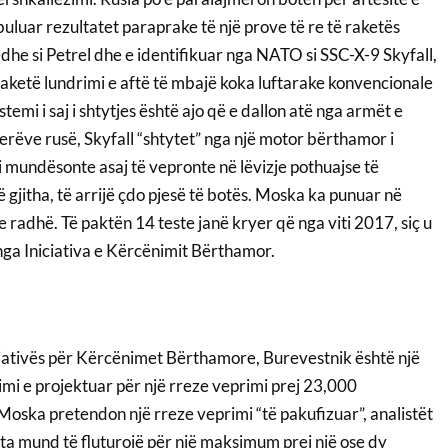
luar rezultatet paraprake të një prove të re të raketës
dhe si Petrel dhe e identifikuar nga NATO si SSC-X-9 Skyfall,
raketë lundrimi e aftë të mbajë koka luftarake konvencionale
emi i saj i shtytjes është ajo që e dallon atë nga armët e
nierëve rusë, Skyfall “shtytet” nga një motor bërthamor i
’i mundësonte asaj të vepronte në lëvizje pothuajse të
gjitha, të arrijë çdo pjesë të botës. Moska ka punuar në
 radhë. Të paktën 14 teste janë kryer që nga viti 2017, siç u
nga Iniciativa e Kërcënimit Bërthamor.
iciativës për Kërcënimet Bërthamore, Burevestnik është një
imi e projektuar për një rreze veprimi prej 23,000
Moska pretendon një rreze veprimi “të pakufizuar”, analistët
eta mund të fluturojë për një maksimum prej një ose dy