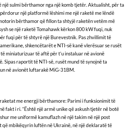
ë një sulmi bërthamor nga një komb tjetër. Aktualisht, për ta
ë përdorur një platformë lëshimi me një raketë me lëndë
motorin bërthamor që fillon ta shtyjë raketën vetëm më
sysh se një raketë Tomahawk kërkon 800 kW fuqi, nuk
r fuqi për të shtyrë një Burevestnik. Pas zhvillimit të
amerikane, shkencëtarët e NTI-së kanë vlerësuar se rusët
ë miniaturizuar të aftë për t’u instaluar në avionë
 Sipas raportit të NTI-së, rusët mund të synojnë ta
un në avionët luftarakë MiG-31BM.
raketat me energji bërthamore: Parimi i funksionimit të
ë fakt i ri. “Është një armë unike që askush tjetër në botë
 veshur me uniformë kamuflazh në një takim në një post
që mbikëqyrin luftën në Ukrainë, në një deklaratë të