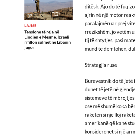
ditësh. Ajo do të fuqi
ajrin në një motor reak
paralajmëruar prej vite
LAJME
rrezikshëm, jo vetëm us
Tensione të reja në
Lindjen e Mesme, Izraeli
tij të shtytjes, pasi ma
rifillon sulmet në Libanin
jugor
mund të dëmtohen, duke
Strategjia ruse
Burevestnik do të jetë 
duhet të jetë në gjendj
sistemeve të mbrojtjes a
ose më shumë koka bërt
raketën si një lloj ra
amerikanë që kanë stud
konsiderohet si një armë