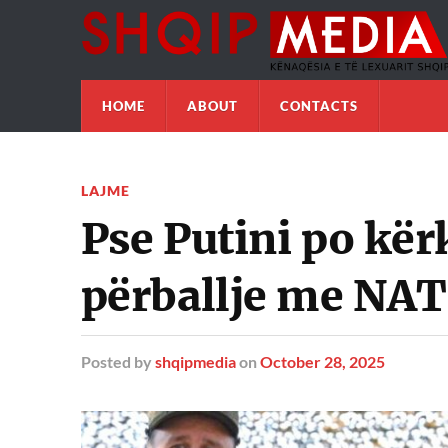
HOME
ABOUT
CONTACTS
LAJME
Pse Putini po kë
përballje me NA
Posted
by
shqipmedia
on
October 28, 2025