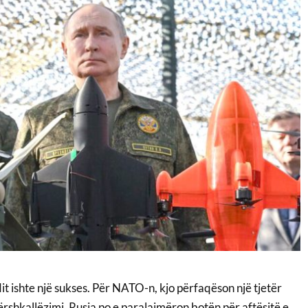
dit ishte një sukses. Për NATO-n, kjo përfaqëson një tjetër
rshkallëzimi. Rusia po e paralajmëron botën për aftësitë e