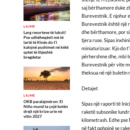
saj bërthamore duke zbu
Burevestnik. E njohur e
Burevestnik është një 
LAJME
dhe bërthamore, por sist
Larg resorteve të luksit!
Pse udhëheqësit më të
tjera ruse. Sipas inxhi
lartë të Kinës do t’i
kalojnë pushimet në këtë
miniaturizuar. Kjo do t
qytet të thjeshtë
përhershme dhe, mbi të 
bregdetar
Burevestnik për vite me
theksua në një buletin 
Detajet
LAJME
OKB paralajmëron: El
Sipas një raporti të In
Niño mund ta çojë botën
drejt një krize urie në
raketë subsonike lundr
vitin 2027
kilometrash. Edhe pse 
në fakt pohojnë se rak