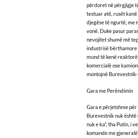
përdoret në përgjigje t
testuar atë, rusët kan
djegëse të ngurtë, me 
vonë. Duke pasur para
nevojitet shumë më tepë
industrisë bërthamore 
mund të kenë reaktorë t
komercialë ose kamionë.
montojnë Burevestnik-
Gara me Perëndimin
Gara e përjetshme për 
Burevestnik nuk është n
nuk e ka”, tha Putin, i
komande me gjeneralët 