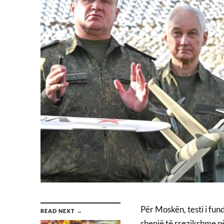
Për Moskën, testi i fun
READ NEXT →
shenjë të rrezikshme pë