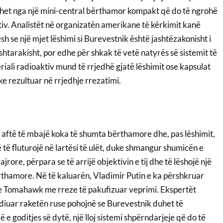
zohet nga një mini-central bërthamor kompakt që do të ngrohë
tiv. Analistët në organizatën amerikane të kërkimit kanë
sh se një mjet lëshimi si Burevestnik është jashtëzakonisht i
htarakisht, por edhe për shkak të vetë natyrës së sistemit të
teriali radioaktiv mund të rrjedhë gjatë lëshimit ose kapsulat
 rezultuar në rrjedhje rrezatimi.
i aftë të mbajë koka të shumta bërthamore dhe, pas lëshimit,
e të fluturojë në lartësi të ulët, duke shmangur shumicën e
jrore, përpara se të arrijë objektivin e tij dhe të lëshojë një
hamore. Në të kaluarën, Vladimir Putin e ka përshkruar
kete Tomahawk me rreze të pakufizuar veprimi. Ekspertët
iuar raketën ruse pohojnë se Burevestnik duhet të
 e goditjes së dytë, një lloj sistemi shpërndarjeje që do të