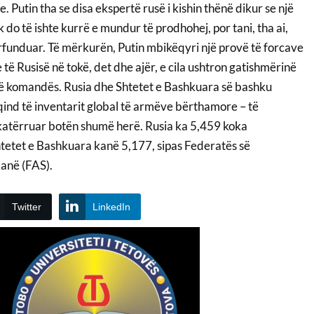
. Putin tha se disa ekspertë rusë i kishin thënë dikur se një
 do të ishte kurrë e mundur të prodhohej, por tani, tha ai,
përfunduar. Të mërkurën, Putin mbikëqyri një provë të forcave
të Rusisë në tokë, det dhe ajër, e cila ushtron gatishmërinë
të komandës. Rusia dhe Shtetet e Bashkuara së bashku
qind të inventarit global të armëve bërthamore – të
katërruar botën shumë herë. Rusia ka 5,459 koka
etet e Bashkuara kanë 5,177, sipas Federatës së
anë (FAS).
Twitter
LinkedIn