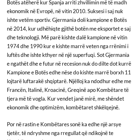
Botës atëherë kur Spanja arriti zhvillimin më të madh
ekonomik në Evropë, në vitin 2010. Suksesi i saj nuk
ishte vetëm sportiv. Gjermania doli kampione e Botës
në 2014, kur udhëhiqte gjithë botën me eksportet e saj
dhe teknologji. Më parë kishte dalë kampione në vitin
1974 dhe 1990 kur e kishte marrë veten nga rrënimi i
luftës dhe ishte kthyer në një superfuqi. Sot Gjermania
e ngathët dhe e futur në recesion nuk do dilte dot kurrë
Kampione e Botës edhe nëse do kishte marrë borxh 11
lojtarë luftarakë shqiptarë. Njëlloj ka ndodhur edhe me
Francën, Italinë, Kroacinë, Greqinë apo Kombëtare të
tjera më të vogla. Kur vendet janë mirë, me shëndet
ekonomik dhe optimizëm, kombëtaret shkëlqejnë.
Por në rastin e Kombëtares sonë ka edhe një arsye
tjetër, të ndryshme nga rregullat që ndikojnë te