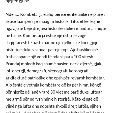
njëjtën gjuhë.
Ndërsa Kombëtarja e Shqipërisë është unike në planet
sepse luan për një shpagim historik. Tifozët kërkojnë
nga ajo të bëjë drejtësi historike duke i mundur armiqtë
në fushë. Kombëtarja është një ushtri e vogël
shqiptarësh të bashkuar në një qëllim : të korrigjojë
historinë duke vrapuar pas një topi. Ajo bashkon në
fushë copat e një vendi të ndarë para 100 vitesh.
Prandaj mbledh kaq shumë pasion, nerv, djersë, gjak,
lot, energji, demografi, skenografi, koreografi,
arkitekturë patriotike dhe epsh për revansh kombëtar.
Ajo është e vetmja kombëtare që ka për himn, këngë
për njerëz që janë vrarë 30 vjet më parë duke luftuar
me armë për ndryshimin e historisë. Këto këngë që
vijnë nga lufta dhe ndoshta shkojë drejt luftës, njihen