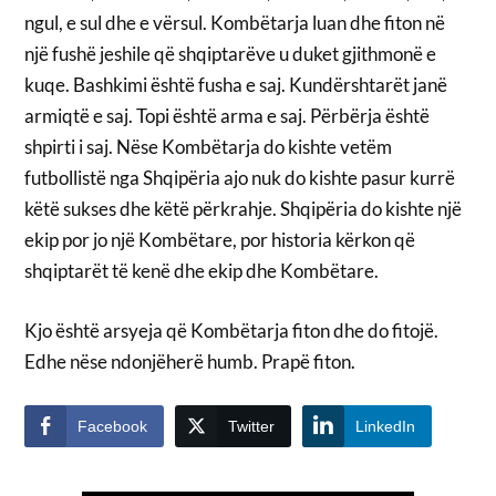
ngul, e sul dhe e vërsul. Kombëtarja luan dhe fiton në
një fushë jeshile që shqiptarëve u duket gjithmonë e
kuqe. Bashkimi është fusha e saj. Kundërshtarët janë
armiqtë e saj. Topi është arma e saj. Përbërja është
shpirti i saj. Nëse Kombëtarja do kishte vetëm
futbollistë nga Shqipëria ajo nuk do kishte pasur kurrë
këtë sukses dhe këtë përkrahje. Shqipëria do kishte një
ekip por jo një Kombëtare, por historia kërkon që
shqiptarët të kenë dhe ekip dhe Kombëtare.
Kjo është arsyeja që Kombëtarja fiton dhe do fitojë.
Edhe nëse ndonjëherë humb. Prapë fiton.
Facebook
Twitter
LinkedIn