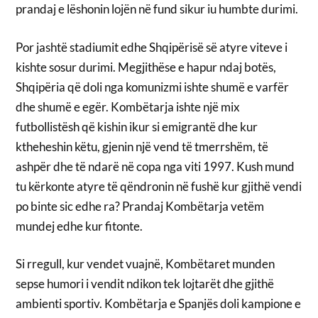
prandaj e lëshonin lojën në fund sikur iu humbte durimi.
Por jashtë stadiumit edhe Shqipërisë së atyre viteve i
kishte sosur durimi. Megjithëse e hapur ndaj botës,
Shqipëria që doli nga komunizmi ishte shumë e varfër
dhe shumë e egër. Kombëtarja ishte një mix
futbollistësh që kishin ikur si emigrantë dhe kur
ktheheshin këtu, gjenin një vend të tmerrshëm, të
ashpër dhe të ndarë në copa nga viti 1997. Kush mund
tu kërkonte atyre të qëndronin në fushë kur gjithë vendi
po binte sic edhe ra? Prandaj Kombëtarja vetëm
mundej edhe kur fitonte.
Si rregull, kur vendet vuajnë, Kombëtaret munden
sepse humori i vendit ndikon tek lojtarët dhe gjithë
ambienti sportiv. Kombëtarja e Spanjës doli kampione e