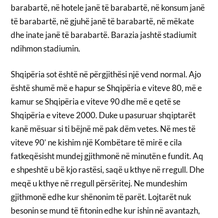
barabartë, në hotele janë të barabartë, në konsum janë
të barabartë, në gjuhë janë të barabartë, në mëkate
dhe inate janë të barabartë. Barazia jashtë stadiumit
ndihmon stadiumin.
Shqipëria sot është në përgjithësi një vend normal. Ajo
është shumë më e hapur se Shqipëria e viteve 80, më e
kamur se Shqipëria e viteve 90 dhe më e qetë se
Shqipëria e viteve 2000. Duke u pasuruar shqiptarët
kanë mësuar si ti bëjnë më pak dëm vetes. Në mes të
viteve 90’ ne kishim një Kombëtare të mirë e cila
fatkeqësisht mundej gjithmonë në minutën e fundit. Aq
e shpeshtë u bë kjo rastësi, saqë u kthye në rregull. Dhe
meqë u kthye në rregull përsëritej. Ne mundeshim
gjithmonë edhe kur shënonim të parët. Lojtarët nuk
besonin se mund të fitonin edhe kur ishin në avantazh,