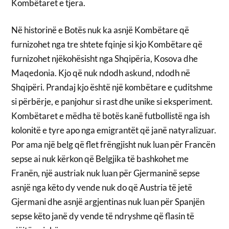
Kombëtaret e tjera.
Në historinë e Botës nuk ka asnjë Kombëtare që
furnizohet nga tre shtete fqinje si kjo Kombëtare që
furnizohet njëkohësisht nga Shqipëria, Kosova dhe
Maqedonia. Kjo që nuk ndodh askund, ndodh në
Shqipëri. Prandaj kjo është një kombëtare e çuditshme
si përbërje, e panjohur si rast dhe unike si eksperiment.
Kombëtaret e mëdha të botës kanë futbollistë nga ish
kolonitë e tyre apo nga emigrantët që janë natyralizuar.
Por ama një belg që flet frëngjisht nuk luan për Francën
sepse ai nuk kërkon që Belgjika të bashkohet me
Franën, një austriak nuk luan për Gjermaninë sepse
asnjë nga këto dy vende nuk do që Austria të jetë
Gjermani dhe asnjë argjentinas nuk luan për Spanjën
sepse këto janë dy vende të ndryshme që flasin të