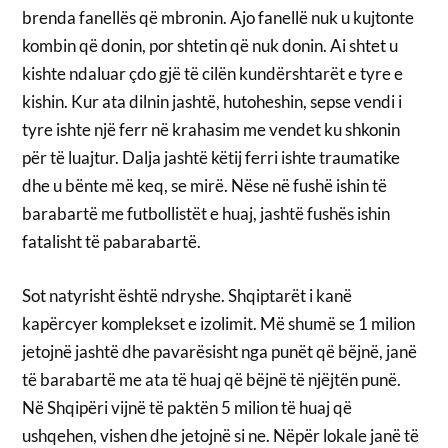
brenda fanellës që mbronin. Ajo fanellë nuk u kujtonte
kombin që donin, por shtetin që nuk donin. Ai shtet u
kishte ndaluar çdo gjë të cilën kundërshtarët e tyre e
kishin. Kur ata dilnin jashtë, hutoheshin, sepse vendi i
tyre ishte një ferr në krahasim me vendet ku shkonin
për të luajtur. Dalja jashtë këtij ferri ishte traumatike
dhe u bënte më keq, se mirë. Nëse në fushë ishin të
barabartë me futbollistët e huaj, jashtë fushës ishin
fatalisht të pabarabartë.
Sot natyrisht është ndryshe. Shqiptarët i kanë
kapërcyer komplekset e izolimit. Më shumë se 1 milion
jetojnë jashtë dhe pavarësisht nga punët që bëjnë, janë
të barabartë me ata të huaj që bëjnë të njëjtën punë.
Në Shqipëri vijnë të paktën 5 milion të huaj që
ushqehen, vishen dhe jetojnë si ne. Nëpër lokale janë të