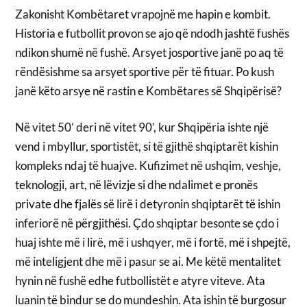
Zakonisht Kombëtaret vrapojnë me hapin e kombit.
Historia e futbollit provon se ajo që ndodh jashtë fushës
ndikon shumë në fushë. Arsyet josportive janë po aq të
rëndësishme sa arsyet sportive për të fituar. Po kush
janë këto arsye në rastin e Kombëtares së Shqipërisë?
Në vitet 50’ deri në vitet 90’, kur Shqipëria ishte një
vend i mbyllur, sportistët, si të gjithë shqiptarët kishin
kompleks ndaj të huajve. Kufizimet në ushqim, veshje,
teknologji, art, në lëvizje si dhe ndalimet e pronës
private dhe fjalës së lirë i detyronin shqiptarët të ishin
inferiorë në përgjithësi. Çdo shqiptar besonte se çdo i
huaj ishte më i lirë, më i ushqyer, më i fortë, më i shpejtë,
më inteligjent dhe më i pasur se ai. Me këtë mentalitet
hynin në fushë edhe futbollistët e atyre viteve. Ata
luanin të bindur se do mundeshin. Ata ishin të burgosur