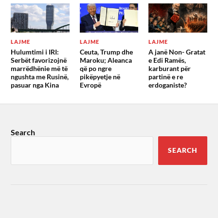
LAJME
LAJME
LAJME
Hulumtimi i IRI:
Ceuta, Trump dhe
A janë Non- Gratat
Serbët favorizojnë
Maroku; Aleanca
e Edi Ramës,
marrëdhënie më të
që po ngre
karburant për
ngushta me Rusinë,
pikëpyetje në
partinë e re
pasuar nga Kina
Evropë
erdoganiste?
Search
SEARCH