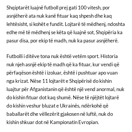
Shqiptarët luajnë futboll prej gati 100 vitesh, por
asnjëherë ata nuk kanë fituar kaq shpesh dhe kaq
lehtësisht, si kohët e fundit. Lojtarë të mëdhenj, ndoshta
edhe më të mëdhenj se këta që luajnë sot, Shqipëria ka
pasur disa, por ekip të madh, nuk ka pasur asnjëherë.
Futbolli i ditëve tona nuk është vetëm sport. Historia
nuk njeh asnjë ekip të madh që ka fituar, kur vendi që
përfaqëson është i izoluar, është i pushtuar apo vuan
nga krizat. Nëse 11 lojtarët e Shqipërisë do kishin
luajtur për Afganistanin që është një vend anormal, nuk
do kishin fituar dot kaq shumë. Nëse të njëjtët lojtarë
do kishin veshur bluzat e Ukrainës, ndërkohë që
baballarët dhe vëllezërit gjakosen në luftë, nuk do
kishin shkuar dot në Kampionatin Evropian.