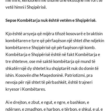
më mirë, këndohen më shumë dhe eksitojnë më fort se
vetë himni i Shqipërisë.
Sepse Kombëtarja nuk është vetëm e Shqipërisë.
Kjo është arsyeja që mijëra tifozë kosovarë e braktisin
kombëtaren e tyre që përfaqëson një shtet dhe ndjekin
kombëtaren e Shqipërisë që përfaqëson një komb.
Kombëtarja e Shqipërisë është në fakt Kombëtarja e
tre shteteve, ose më saktë kombëtarja që mund të
shkatërrojë dy shtetet ku shqiptarët nuk do donin të
ishin. Kosovën dhe Maqedoninë. Patriotizmi, pra
nevoja për një shtet të përbashkët, është trajneri
kryesor i Kombëtares.
Ai e drejton, e zbut, e ngut, e ngre, e bashkon, e
ndërsen, e zmadhon, e harbon, e tërbon, e shkul, e ul, e