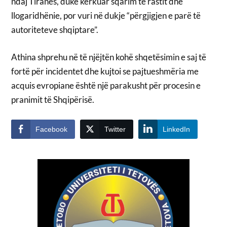
ndaj Tiranës, duke kërkuar sqarim të rastit dhe
llogaridhënie, por vuri në dukje “përgjigjen e parë të
autoriteteve shqiptare”.
Athina shprehu në të njëjtën kohë shqetësimin e saj të
fortë për incidentet dhe kujtoi se pajtueshmëria me
acquis evropiane është një parakusht për procesin e
pranimit të Shqipërisë.
Facebook
Twitter
LinkedIn