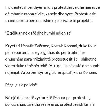
Incidentet shpërthyen midis protestuesve dhe njerëzve
që mbanin rroba civile, kapele dhe syze. Protestuesit
thanë se këta persona ishin roje private të projektit.
“E qëlluan në qafë dhe humbi ndjenjat”
Kryetari i fshatit Zvërnec, Kostak Konomi, duke folur
për reporter.al, tregoi gjithashtu për trajtimin e
dhunshëm para rrëzimit të protestuesit, i cili shihet në
video duke rënë përtokë. “Ai u qëllua në qafë dhe humbi
ndjenjat. Ai po pështynte gjak në spital”, – tha Konomi.
Përgjigja e policisë
Në një deklaratë zyrtare të lëshuar pas protestës,
policia shqiptare tha se një grup protestuesish kishin