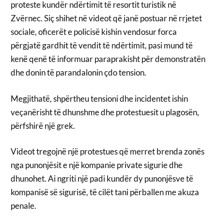
proteste kundër ndërtimit të resortit turistik në
Zvërnec. Siç shihet në videot që janë postuar në rrjetet
sociale, oficerët e policisë kishin vendosur forca
përgjatë gardhit të vendit të ndërtimit, pasi mund të
kenë qenë të informuar paraprakisht për demonstratën
dhe donin të parandalonin çdo tension.
Megjithatë, shpërtheu tensioni dhe incidentet ishin
veçanërisht të dhunshme dhe protestuesit u plagosën,
përfshirë një grek.
Videot tregojnë një protestues që merret brenda zonës
nga punonjësit e një kompanie private sigurie dhe
dhunohet. Ai ngriti një padi kundër dy punonjësve të
kompanisë së sigurisë, të cilët tani përballen me akuza
penale.