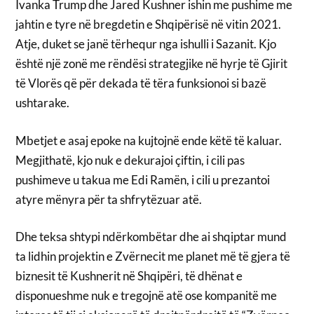
Ivanka Trump dhe Jared Kushner ishin me pushime me
jahtin e tyre në bregdetin e Shqipërisë në vitin 2021.
Atje, duket se janë tërhequr nga ishulli i Sazanit. Kjo
është një zonë me rëndësi strategjike në hyrje të Gjirit
të Vlorës që për dekada të tëra funksionoi si bazë
ushtarake.
Mbetjet e asaj epoke na kujtojnë ende këtë të kaluar.
Megjithatë, kjo nuk e dekurajoi çiftin, i cili pas
pushimeve u takua me Edi Ramën, i cili u prezantoi
atyre mënyra për ta shfrytëzuar atë.
Dhe teksa shtypi ndërkombëtar dhe ai shqiptar mund
ta lidhin projektin e Zvërnecit me planet më të gjera të
biznesit të Kushnerit në Shqipëri, të dhënat e
disponueshme nuk e tregojnë atë ose kompanitë me