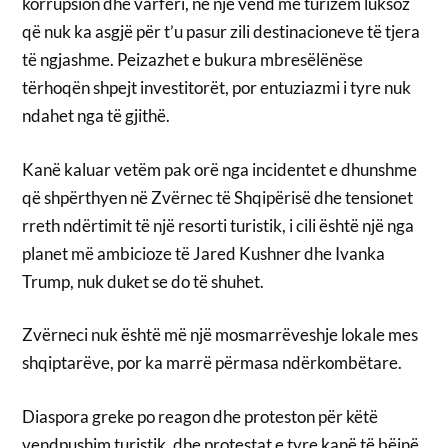
korrupsion dhe varfëri, në një vend me turizëm luksoz
që nuk ka asgjë për t’u pasur zili destinacioneve të tjera
të ngjashme. Peizazhet e bukura mbresëlënëse
tërhoqën shpejt investitorët, por entuziazmi i tyre nuk
ndahet nga të gjithë.
Kanë kaluar vetëm pak orë nga incidentet e dhunshme
që shpërthyen në Zvërnec të Shqipërisë dhe tensionet
rreth ndërtimit të një resorti turistik, i cili është një nga
planet më ambicioze të Jared Kushner dhe Ivanka
Trump, nuk duket se do të shuhet.
Zvërneci nuk është më një mosmarrëveshje lokale mes
shqiptarëve, por ka marrë përmasa ndërkombëtare.
Diaspora greke po reagon dhe proteston për këtë
vendpushim turistik, dhe protestat e tyre kanë të bëjnë