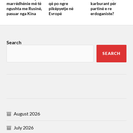
marrëdhënie më të
që po ngre
karburant për
ngushta me Rusinë,
pikëpyetje në
partinë e re
pasuar nga Kina
Evropë
erdoganiste?
Search
SEARCH
August 2026
July 2026