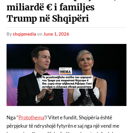
miliardë € i familjes
Trump në Shqipëri
by
shqipmedia
on
June 1, 2026
Nga “
Protothema
”/ Vitet e fundit, Shqipëria është
përpjekur të ndryshojë fytyrën e saj nga një vend me