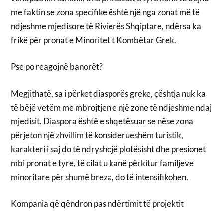
me faktin se zona specifike është një nga zonat më të
ndjeshme mjedisore të Rivierës Shqiptare, ndërsa ka
frikë për pronat e Minoritetit Kombëtar Grek.
Pse po reagojnë banorët?
Megjithatë, sa i përket diasporës greke, çështja nuk ka
të bëjë vetëm me mbrojtjen e një zone të ndjeshme ndaj
mjedisit. Diaspora është e shqetësuar se nëse zona
përjeton një zhvillim të konsiderueshëm turistik,
karakteri i saj do të ndryshojë plotësisht dhe presionet
mbi pronat e tyre, të cilat u kanë përkitur familjeve
minoritare për shumë breza, do të intensifikohen.
Kompania që qëndron pas ndërtimit të projektit