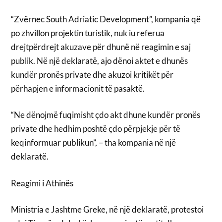
“Zvërnec South Adriatic Development”, kompania që
po zhvillon projektin turistik, nuk iu referua
drejtpërdrejt akuzave për dhunë në reagimin e saj
publik. Në një deklaratë, ajo dënoi aktet e dhunës
kundër pronës private dhe akuzoi kritikët për
përhapjen e informacionit të pasaktë.
“Ne dënojmë fuqimisht çdo akt dhune kundër pronës
private dhe hedhim poshtë çdo përpjekje për të
keqinformuar publikun”, – tha kompania në një
deklaratë.
Reagimi i Athinës
Ministria e Jashtme Greke, në një deklaratë, protestoi