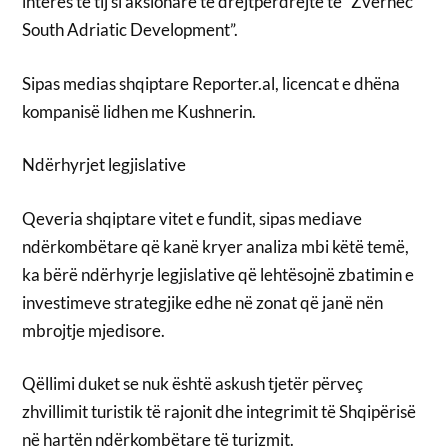
interes të tij si aksionarë të drejtpërdrejtë të “Zvërnec
South Adriatic Development”.
Sipas medias shqiptare Reporter.al, licencat e dhëna
kompanisë lidhen me Kushnerin.
Ndërhyrjet legjislative
Qeveria shqiptare vitet e fundit, sipas mediave
ndërkombëtare që kanë kryer analiza mbi këtë temë,
ka bërë ndërhyrje legjislative që lehtësojnë zbatimin e
investimeve strategjike edhe në zonat që janë nën
mbrojtje mjedisore.
Qëllimi duket se nuk është askush tjetër përveç
zhvillimit turistik të rajonit dhe integrimit të Shqipërisë
në hartën ndërkombëtare të turizmit.