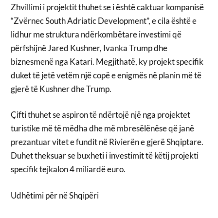
Zhvillimi i projektit thuhet se i është caktuar kompanisë
“Zvërnec South Adriatic Development”, e cila është e
lidhur me struktura ndërkombëtare investimi që
përfshijnë Jared Kushner, Ivanka Trump dhe
biznesmenë nga Katari. Megjithatë, ky projekt specifik
duket të jetë vetëm një copë e enigmës në planin më të
gjerë të Kushner dhe Trump.
Çifti thuhet se aspiron të ndërtojë një nga projektet
turistike më të mëdha dhe më mbresëlënëse që janë
prezantuar vitet e fundit në Rivierën e gjerë Shqiptare.
Duhet theksuar se buxheti i investimit të këtij projekti
specifik tejkalon 4 miliardë euro.
Udhëtimi për në Shqipëri