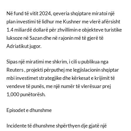
Në fund të vitit 2024, qeveria shqiptare miratoi një
plan investimi të lidhur me Kushner me vlerë afërsisht
1.4 miliardë dollarë për zhvillimin e objekteve turistike
luksoze në Sazan dhe në rajonin më të gjerë të
Adriatikut jugor.
Sipas një miratimi me shkrim, i cili u publikua nga
Reuters , projekti përputhej me legjislacionin shqiptar
mbi investimet strategjike dhe kërkesat e krijimit të
vendeve të punës, me një numër të vlerësuar prej
1,000 punëtorësh.
Episodet e dhunshme
Incidente të dhunshme shpërthyen dje gjatë një