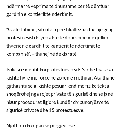
ndërmarrë veprime të dhunshme për të dëmtuar
gardhin e kantierit të ndërtimit.
“Gjatë tubimit, situata u përshkallëzua dhe një grup
protestuesish kryen akte të dhunshme me qëllim
thyerjen e gardhit të kantierit të ndërtimit të
kompanisë”, – thuhej në deklaratë.
Policia e identifikoi protestuesin si E.S. dhe tha se ai
kishte hyrë me forcë në zonën e rrethuar. Ata thanë
gjithashtu se ai kishte pësuar lëndime fizike teksa
shoqërohej nga rojet private të sigurisë dhe se janë
nisur procedurat ligjore kundër dy punonjësve të
sigurisë private dhe 15 protestuesve.
Njoftimi i kompanisë përgjegjëse