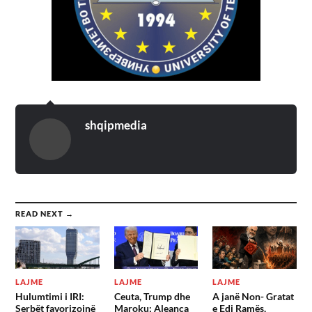
shqipmedia
READ NEXT →
LAJME
LAJME
LAJME
Hulumtimi i IRI:
Ceuta, Trump dhe
A janë Non- Gratat
Serbët favorizojnë
Maroku; Aleanca
e Edi Ramës,