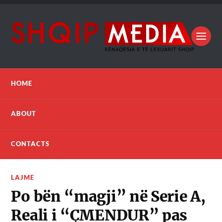
HOME
ABOUT
CONTACTS
LAJME
Po bën “magji” në Serie A,
Reali i “ÇMENDUR” pas