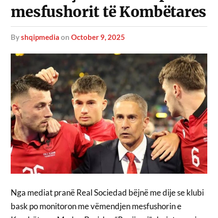
mesfushorit të Kombëtares
by
shqipmedia
on
October 9, 2025
Nga mediat pranë Real Sociedad bëjnë me dije se klubi
bask po monitoron me vëmendjen mesfushorin e