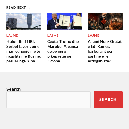
READ NEXT →
LAJME
LAJME
LAJME
Hulumtimi i IRI:
Ceuta, Trump dhe
A janë Non- Gratat
Serbët favorizojnë
Maroku; Aleanca
e Edi Ramës,
marrëdhënie më të
që po ngre
karburant për
ngushta me Rusinë,
pikëpyetje në
partinë e re
pasuar nga Kina
Evropë
erdoganiste?
Search
SEARCH