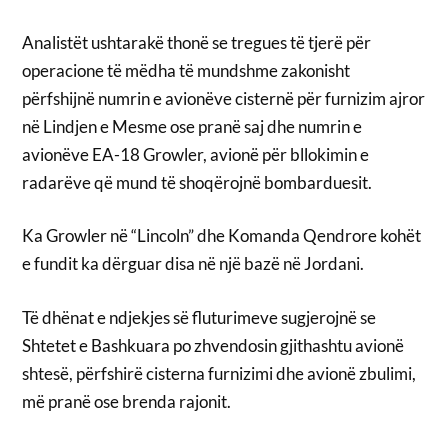
Analistët ushtarakë thonë se tregues të tjerë për
operacione të mëdha të mundshme zakonisht
përfshijnë numrin e avionëve cisternë për furnizim ajror
në Lindjen e Mesme ose pranë saj dhe numrin e
avionëve EA-18 Growler, avionë për bllokimin e
radarëve që mund të shoqërojnë bombarduesit.
Ka Growler në “Lincoln” dhe Komanda Qendrore kohët
e fundit ka dërguar disa në një bazë në Jordani.
Të dhënat e ndjekjes së fluturimeve sugjerojnë se
Shtetet e Bashkuara po zhvendosin gjithashtu avionë
shtesë, përfshirë cisterna furnizimi dhe avionë zbulimi,
më pranë ose brenda rajonit.