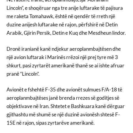
Lincoln”, e shoqëruar nga tre anije luftarake të pajisura
me raketa Tomahawk, është në qendër të rreth një
duzine anijesh luftarake në rajon, përfshirë në Detin
Arabik, Gjirin Persik, Detin e Kuq dhe Mesdheun lindor.
Dronë iranianë kanë ndjekur aeroplanmbajtësen dhe
një avion luftarak i Marinës rrëzoi një prej tyre më 3
shkurt, pasi zyrtarët amerikanë thanë se ai ishte afruar
pranë “Lincoln”.
Avionët e fshehtë F-35 dhe avionët sulmues F/A-18 të
aeroplanmbajtëses janë brenda rrezes së goditjes së
objektivave në Iran. Shtetet e Bashkuara kanë dërguar
gjithashtu më shumë se një duzinë avionësh shtesë F-
15E në rajon, sipas zyrtarëve amerikanë.