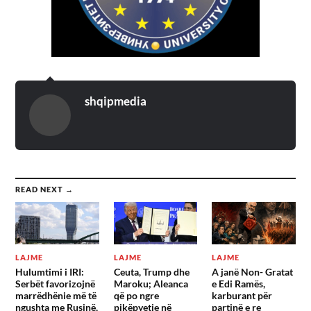
shqipmedia
READ NEXT →
LAJME
LAJME
LAJME
Hulumtimi i IRI:
Ceuta, Trump dhe
A janë Non- Gratat
Serbët favorizojnë
Maroku; Aleanca
e Edi Ramës,
marrëdhënie më të
që po ngre
karburant për
ngushta me Rusinë,
pikëpyetje në
partinë e re