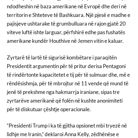
ndodheshin në baza amerikane në Evropë dhe deri në
territorin e Shteteve të Bashkuara. Një pjesë e madhe e
pajisjeve ushtarake të grumbulluara në rajon gjatë 20
viteve luftë ishte larguar, përfshirë edhe pas fushatës
amerikane kundër Houthive në Jemen vitin e kaluar.
Zyrtarë të lartë të sigurisë kombëtare i paraqitën
Presidentit argumentin për të pritur derisa Pentagoni
të rindërtonte kapacitetet e tij për të sulmuar dhe, më e
rëndësishmja, për të mbrojtur në 11 vende që mund të
jenë të prekshme nga hakmarrja iraniane, sipas tre
zyrtarëve amerikanë që folën në kushte anonimiteti
për të diskutuar çështje operacionale.
“Presidenti Trump i ka të gjitha opsionet mbi tryezë në
lidhje me Iranin,” deklaroi Anna Kelly, zëdhënëse e