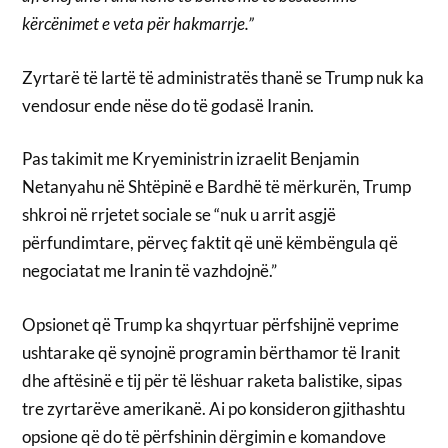
kërcënimet e veta për hakmarrje.”
Zyrtarë të lartë të administratës thanë se Trump nuk ka
vendosur ende nëse do të godasë Iranin.
Pas takimit me Kryeministrin izraelit Benjamin
Netanyahu në Shtëpinë e Bardhë të mërkurën, Trump
shkroi në rrjetet sociale se “nuk u arrit asgjë
përfundimtare, përveç faktit që unë këmbëngula që
negociatat me Iranin të vazhdojnë.”
Opsionet që Trump ka shqyrtuar përfshijnë veprime
ushtarake që synojnë programin bërthamor të Iranit
dhe aftësinë e tij për të lëshuar raketa balistike, sipas
tre zyrtarëve amerikanë. Ai po konsideron gjithashtu
opsione që do të përfshinin dërgimin e komandove