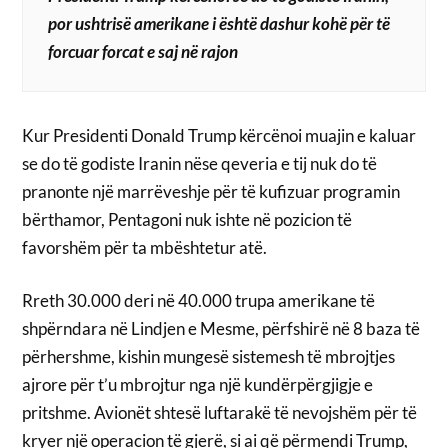
por ushtrisë amerikane i është dashur kohë për të
forcuar forcat e saj në rajon
Kur Presidenti Donald Trump kërcënoi muajin e kaluar
se do të godiste Iranin nëse qeveria e tij nuk do të
pranonte një marrëveshje për të kufizuar programin
bërthamor, Pentagoni nuk ishte në pozicion të
favorshëm për ta mbështetur atë.
Rreth 30.000 deri në 40.000 trupa amerikane të
shpërndara në Lindjen e Mesme, përfshirë në 8 baza të
përhershme, kishin mungesë sistemesh të mbrojtjes
ajrore për t’u mbrojtur nga një kundërpërgjigje e
pritshme. Avionët shtesë luftarakë të nevojshëm për të
kryer një operacion të gjerë, si ai që përmendi Trump,