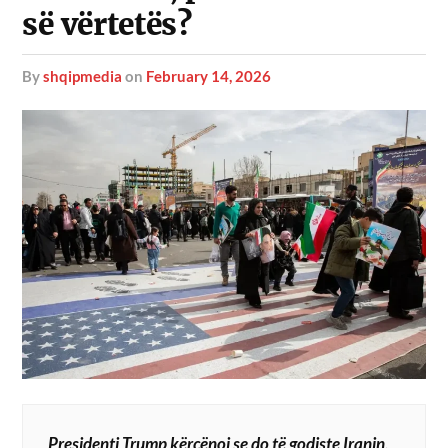
së vërtetës?
by
shqipmedia
on
February 14, 2026
Presidenti Trump kërcënoi se do të godiste Iranin,