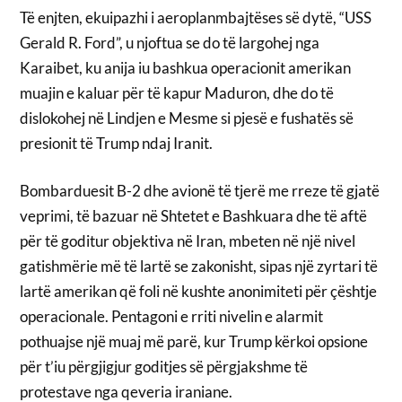
Të enjten, ekuipazhi i aeroplanmbajtëses së dytë, “USS
Gerald R. Ford”, u njoftua se do të largohej nga
Karaibet, ku anija iu bashkua operacionit amerikan
muajin e kaluar për të kapur Maduron, dhe do të
dislokohej në Lindjen e Mesme si pjesë e fushatës së
presionit të Trump ndaj Iranit.
Bombarduesit B-2 dhe avionë të tjerë me rreze të gjatë
veprimi, të bazuar në Shtetet e Bashkuara dhe të aftë
për të goditur objektiva në Iran, mbeten në një nivel
gatishmërie më të lartë se zakonisht, sipas një zyrtari të
lartë amerikan që foli në kushte anonimiteti për çështje
operacionale. Pentagoni e rriti nivelin e alarmit
pothuajse një muaj më parë, kur Trump kërkoi opsione
për t’iu përgjigjur goditjes së përgjakshme të
protestave nga qeveria iraniane.