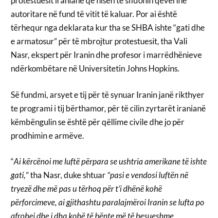
protestuesit iranianë që nisën të sfidonin qeverinë
autoritare në fund të vitit të kaluar. Por ai është
tërhequr nga deklarata kur tha se SHBA ishte “gati dhe
e armatosur” për të mbrojtur protestuesit, tha Vali
Nasr, ekspert për Iranin dhe profesor i marrëdhënieve
ndërkombëtare në Universitetin Johns Hopkins.
Së fundmi, arsyet e tij për të synuar Iranin janë rikthyer
te programi i tij bërthamor, për të cilin zyrtarët iranianë
këmbëngulin se është për qëllime civile dhe jo për
prodhimin e armëve.
“
Ai kërcënoi me luftë përpara se ushtria amerikane të ishte
gati,
” tha Nasr, duke shtuar
“pasi e vendosi luftën në
tryezë dhe më pas u tërhoq për t’i dhënë kohë
përforcimeve, ai gjithashtu paralajmëroi Iranin se lufta po
afrohej dhe i dha kohë të bënte më të besueshme