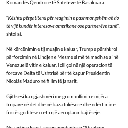
Komandës Qendrore të Shteteve të Bashkuara.
“
Kështu përgatitemi për reagimin e pashmangshëm që do
të vijë kundër interesave amerikane ose partnerëve tanë”
,
shtoi ai.
Në kërcënimin e tij muajin e kaluar, Trump e përshkroi
përforcimin në Lindjen e Mesme si më të madh se ai në
Venezuelë vitin e kaluar, i cili çoi në një operacion të
forcave Delta të Ushtrisë për të kapur Presidentin
Nicolás Maduro në fillim të janarit.
Gjithsesi ka ngjashmëri me grumbullimin e mijëra
trupave në det dhe në baza tokësore dhe ndërtimin e
forcës goditëse rreth një aeroplanmbajtëseje.
Në rastin e Iranit, aeroplanmbajtësja “Abraham