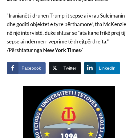
“Iranianët i druhen Trump-it sepse ai vrau Suleimanin
dhe goditi objektet e tyre bërthamore”, tha McKenzie
në një intervistë, duke shtuar se “ata kanë frikë prej tij
sepse ai ndërmerr veprime të drejtpërdrejta.”
/Përshtatur nga
New York Times
/
Facebook
Twitter
LinkedIn