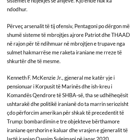
sistemet e ndjekjes së anijeve. Kjo ende nuk ka
ndodhur.
Përveç arsenalit të tij ofensiv, Pentagoni po dërgon më
shumë sisteme të mbrojtjes ajrore Patriot dhe THAAD
në rajon për të ndihmuar në mbrojtjen e trupave nga
sulmet hakmarrëse me raketa iraniane me rreze të
shkurtër dhe të mesme.
Kenneth F. McKenzie Jr., gjeneral me katër yje i
pensionuar i Korpusit të Marinës dhe ish-kreu i
Komandës Qendrore të SHBA-së, tha se udhëheqësit
ushtarakë dhe politikë iranianë do ta marrin seriozisht
çdo përforcim amerikan për shkak të precedentit të
Trump: bombardimin e tre objekteve bërthamore
iraniane qershorin e kaluar dhe vrasjen e gjeneralit të
lartë iranian Qassim Suleimani në janar 2020.