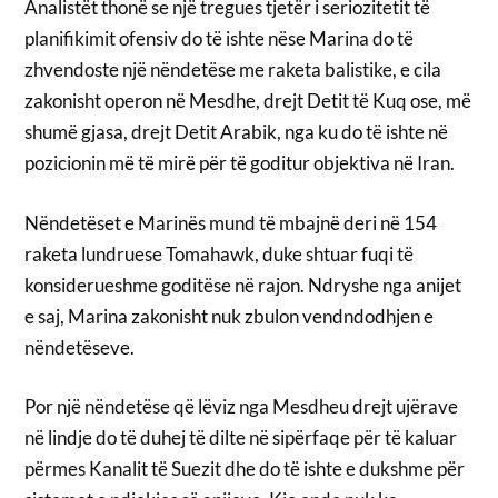
Analistët thonë se një tregues tjetër i seriozitetit të
planifikimit ofensiv do të ishte nëse Marina do të
zhvendoste një nëndetëse me raketa balistike, e cila
zakonisht operon në Mesdhe, drejt Detit të Kuq ose, më
shumë gjasa, drejt Detit Arabik, nga ku do të ishte në
pozicionin më të mirë për të goditur objektiva në Iran.
Nëndetëset e Marinës mund të mbajnë deri në 154
raketa lundruese Tomahawk, duke shtuar fuqi të
konsiderueshme goditëse në rajon. Ndryshe nga anijet
e saj, Marina zakonisht nuk zbulon vendndodhjen e
nëndetëseve.
Por një nëndetëse që lëviz nga Mesdheu drejt ujërave
në lindje do të duhej të dilte në sipërfaqe për të kaluar
përmes Kanalit të Suezit dhe do të ishte e dukshme për