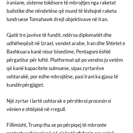
iraniane, sisteme tokësore të mbrojtjes nga raketat
balistike dhe nëndetëse që mund të lëshojnë raketa
lundruese Tomahawk drejt objektivave në Iran.
Gjatë tre javëve të fundit, ndërsa diplomatët dhe
udhëheqësit në Izrael, vendet arabe, Iran dhe Shtetet e
Bashkuara kanë nisur bisedime, Pentagoni është
përgatitur për luftë. Platformat që po vendos jo vetëm
që kanë kapacitete sulmuese, sipas zyrtarëve
ushtarakë, por edhe mbrojtëse, pasi Irani ka gjasa të
kundërpërgjigjet.
Një zyrtar i lartë ushtarak e përshkroi procesin si
vënien e shtëpisë në rregull.
Fillimisht, Trump tha se po përpiqej të mbronte