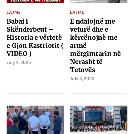
LAJME
LAJME
Babai i
E ndalojnë me
Skënderbeut –
veturë dhe e
Historia e vërtetë
kërcënojnë me
e Gjon Kastriotit (
armë
VIDEO )
mërgimtarin në
Nerasht të
July 4, 2025
Tetovës
July 3, 2025