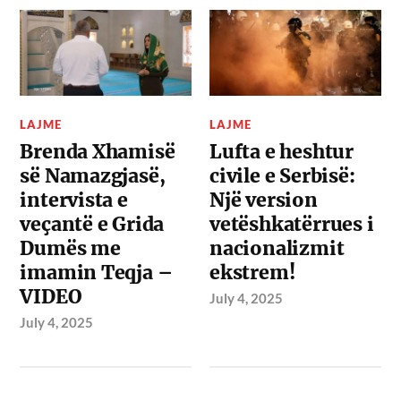
LAJME
LAJME
Brenda Xhamisë
Lufta e heshtur
së Namazgjasë,
civile e Serbisë:
intervista e
Një version
veçantë e Grida
vetëshkatërrues i
Dumës me
nacionalizmit
imamin Teqja –
ekstrem!
VIDEO
July 4, 2025
July 4, 2025