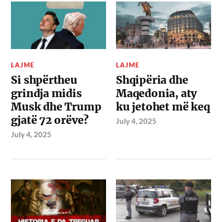
LAJME
LAJME
Si shpërtheu
Shqipëria dhe
grindja midis
Maqedonia, aty
Musk dhe Trump
ku jetohet më keq
gjatë 72 orëve?
July 4, 2025
July 4, 2025