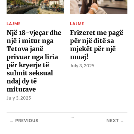
LAJME
LAJME
Një 18-vjeçar dhe
Frizeret me pagë
një i mitur nga
për një ditë sa
Tetova janë
mjekët për një
privuar nga liria
muaj!
për kryerje të
July 3, 2025
sulmit seksual
ndaj dy të
miturave
July 3, 2025
...
← PREVIOUS
NEXT →