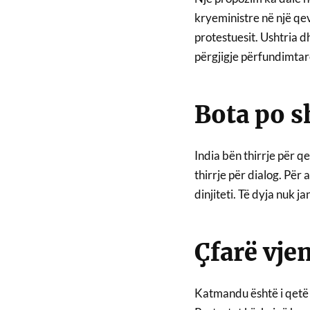
kryeministre në një qev
protestuesit. Ushtria d
përgjigje përfundimtar
Bota po s
India bën thirrje për q
thirrje për dialog. Për a
dinjiteti. Të dyja nuk ja
Çfarë vje
Katmandu është i qetë 