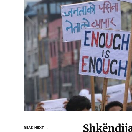
Shkëndija
READ NEXT →