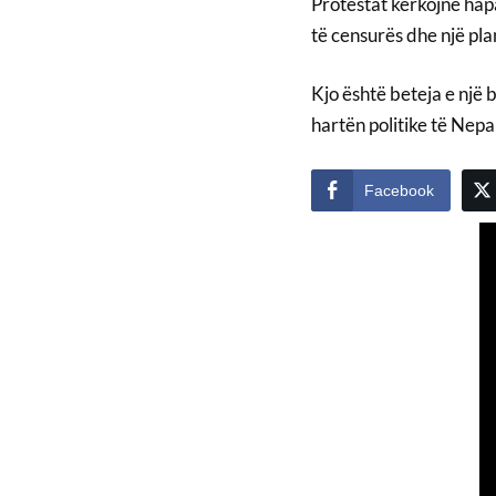
Protestat kërkojnë hapa
të censurës dhe një pla
Kjo është beteja e një 
hartën politike të Nepa
Facebook