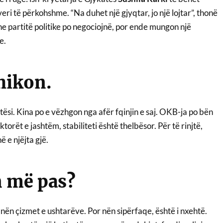
eri të përkohshme. “Na duhet një gjyqtar, jo një lojtar”, thonë
he partitë politike po negociojnë, por ende mungon një
e.
hikon.
etësi. Kina po e vëzhgon nga afër fqinjin e saj. OKB-ja po bën
ktorët e jashtëm, stabiliteti është thelbësor. Për të rinjtë,
në e njëjta gjë.
n më pas?
nën çizmet e ushtarëve. Por nën sipërfaqe, është i nxehtë.