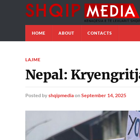
HOME
ABOUT
CONTACTS
LAJME
Nepal: Kryengritj
Posted
by
shqipmedia
on
September 14, 2025