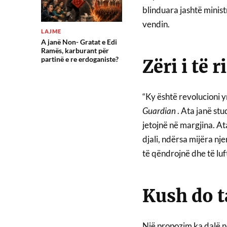
blinduara jashtë minist
vendin.
LAJME
A janë Non- Gratat e Edi
Ramës, karburant për
partinë e re erdoganiste?
Zëri i të r
“Ky është revolucioni y
Guardian
. Ata janë stu
jetojnë në margjina. Ata
djali, ndërsa mijëra nj
të qëndrojnë dhe të luf
Kush do t
Një propozim ka dalë n