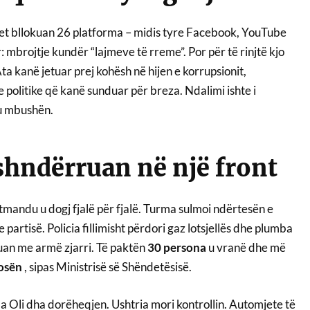
tet bllokuan 26 platforma – midis tyre Facebook, YouTube
: mbrojtje kundër “lajmeve të rreme”. Por për të rinjtë kjo
 Ata kanë jetuar prej kohësh në hijen e korrupsionit,
politike që kanë sunduar për breza. Ndalimi ishte i
u mbushën.
shndërruan në një front
tmandu u dogj fjalë për fjalë. Turma sulmoi ndërtesën e
 partisë. Policia fillimisht përdori gaz lotsjellës dhe plumba
luan me armë zjarri. Të paktën
30 persona
u vranë dhe më
osën
, sipas Ministrisë së Shëndetësisë.
 Oli dha dorëheqjen. Ushtria mori kontrollin. Automjete të