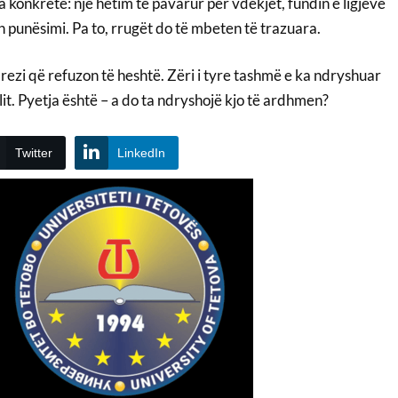
 konkretë: një hetim të pavarur për vdekjet, fundin e ligjeve
n punësimi. Pa to, rrugët do të mbeten të trazuara.
brezi që refuzon të heshtë. Zëri i tyre tashmë e ka ndryshuar
lit. Pyetja është – a do ta ndryshojë kjo të ardhmen?
Twitter
LinkedIn