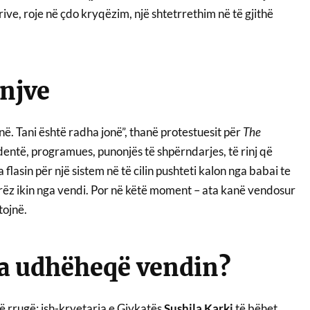
rive, roje në çdo kryqëzim, një shtetrrethim në të gjithë
injve
në. Tani është radha jonë”, thanë protestuesit për
The
dentë, programues, punonjës të shpërndarjes, të rinj që
 flasin për një sistem në të cilin pushteti kalon nga babai te
erëz ikin nga vendi. Por në këtë moment – ata kanë vendosur
tojnë.
a udhëheqë vendin?
ë rrugë: ish-kryetarja e Gjykatës
Sushila Karki
të bëhet