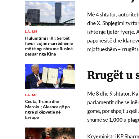
Më 4 shtator, autorite
dhe X. Shpjegimi zyrtar
ishte një tjetër fyerje.
LAJME
Hulumtimi i IRI: Serbët
papunësisë dhe klaneve 
favorizojnë marrëdhënie
më të ngushta me Rusinë,
mjaftueshëm – rrugët 
pasuar nga Kina
Rrugët u 
Më 8 dhe 9 shtator, Ka
LAJME
Ceuta, Trump dhe
parlamentit dhe selinë e
Maroku; Aleanca që po
gome, por shpejt u qël
ngre pikëpyetje në
Evropë
shumë se
1,000 u plag
Kryeministri KP Sharma