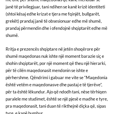
janë të privilegjuar, tani ndihen se kanë krizë identiteti
(shtoi kësaj edhe krizat e tjera me fqinjët, bullgarët,
grekët) prandaj janë të obsesionuar edhe më shumë,
prandaj përmendin dhe i ofendojnë shqiptarët edhe më
shumë.
Rritja e prezencës shqiptare në jetën shoqërore për
shumë maqedonas nuk ishte një moment barazie siç e
shohin shqiptarët, por një moment që theu një hierarki,
për të cilën maqedonasit mendonin se ishte e
përhershme. Qëndrimi i gabuar me vite se “Maqedonia
është vetëm e maqedonasve dhe pastaj e të tjerëve”,
për ta është lëkundur. Ajo që ndodh tani, nëse tërhiqen
paralele me studimet, është se një pjesë e madhe e tyre,
pra maqedonasit, tani duan të rikthejnë diçka që, sipas
tyre, e kanë humbur.