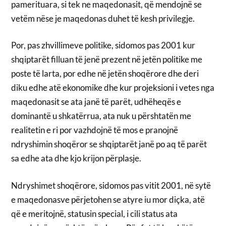
pamerituara, si tek ne maqedonasit, që mendojnë se
vetëm nëse je maqedonas duhet të kesh privilegje.
Por, pas zhvillimeve politike, sidomos pas 2001 kur
shqiptarët filluan të jenë prezent në jetën politike me
poste të larta, por edhe në jetën shoqërore dhe deri
diku edhe atë ekonomike dhe kur projeksioni i vetes nga
maqedonasit se ata janë të parët, udhëheqës e
dominantë u shkatërrua, ata nuk u përshtatën me
realitetin e ri por vazhdojnë të mos e pranojnë
ndryshimin shoqëror se shqiptarët janë po aq të parët
sa edhe ata dhe kjo krijon përplasje.
Ndryshimet shoqërore, sidomos pas vitit 2001, në sytë
e maqedonasve përjetohen se atyre iu mor diçka, atë
që e meritojnë, statusin special, i cili status ata