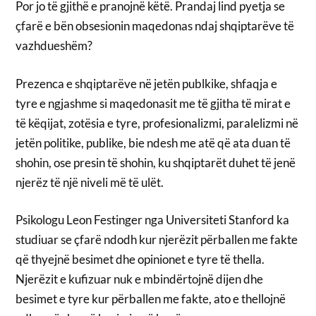
Por jo të gjithë e pranojnë këtë. Prandaj lind pyetja se
çfarë e bën obsesionin maqedonas ndaj shqiptarëve të
vazhdueshëm?
Prezenca e shqiptarëve në jetën publkike, shfaqja e
tyre e ngjashme si maqedonasit me të gjitha të mirat e
të këqijat, zotësia e tyre, profesionalizmi, paralelizmi në
jetën politike, publike, bie ndesh me atë që ata duan të
shohin, ose presin të shohin, ku shqiptarët duhet të jenë
njerëz të një niveli më të ulët.
Psikologu Leon Festinger nga Universiteti Stanford ka
studiuar se çfarë ndodh kur njerëzit përballen me fakte
që thyejnë besimet dhe opinionet e tyre të thella.
Njerëzit e kufizuar nuk e mbindërtojnë dijen dhe
besimet e tyre kur përballen me fakte, ato e thellojnë