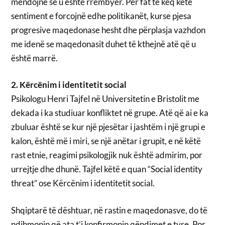
mendojnë se u është rrëmbyer. Për fat të keq këtë
sentiment e forcojnë edhe politikanët, kurse pjesa
progresive maqedonase hesht dhe përplasja vazhdon
me idenë se maqedonasit duhet të kthejnë atë që u
është marrë.
2. Kërcënim i identitetit social
Psikologu Henri Tajfel në Universitetin e Bristolit me
dekada i ka studiuar konfliktet në grupe. Atë që ai e ka
zbuluar është se kur një pjesëtar i jashtëm i një grupi e
kalon, është më i miri, se një anëtar i grupit, e në këtë
rast etnie, reagimi psikologjik nuk është admirim, por
urrejtje dhe dhunë. Tajfel këtë e quan “Social identity
threat” ose Kërcënim i identitetit social.
Shqiptarë të dështuar, në rastin e maqedonasve, do të
ndihmonin që ata t’i konfirmonin qëndimet e tyre. Por,