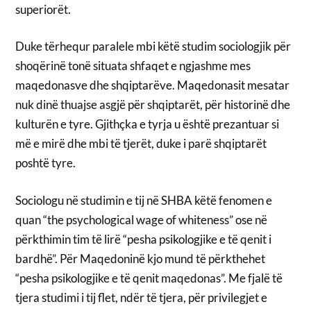
superiorët.
Duke tërhequr paralele mbi këtë studim sociologjik për
shoqërinë tonë situata shfaqet e ngjashme mes
maqedonasve dhe shqiptarëve. Maqedonasit mesatar
nuk dinë thuajse asgjë për shqiptarët, për historinë dhe
kulturën e tyre. Gjithçka e tyrja u është prezantuar si
më e mirë dhe mbi të tjerët, duke i parë shqiptarët
poshtë tyre.
Sociologu në studimin e tij në SHBA këtë fenomen e
quan “the psychological wage of whiteness” ose në
përkthimin tim të lirë “pesha psikologjike e të qenit i
bardhë”. Për Maqedoninë kjo mund të përkthehet
“pesha psikologjike e të qenit maqedonas”. Me fjalë të
tjera studimi i tij flet, ndër të tjera, për privilegjet e