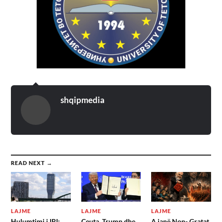
shqipmedia
READ NEXT →
LAJME
LAJME
LAJME
Hulumtimi i IRI:
Ceuta, Trump dhe
A janë Non- Gratat