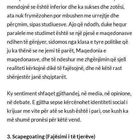
mendojnë se është inferior dhe ka sukses dhe zotësi,
ata nuk frymëzohen por mbushen me urrejtje dhe
përçmim, sipas studiuesve. Ajo që ndodh, duke hequr
paralele me studimet është se një pjesë e maqedonasve
ndihen të gënjyer, sidomos nga klasa e tyre politike që
ju ka thënë se ne jemi të parët, Maqedonia e
maqedonasve, dhe të ndeshur me zhgënjimin që sjell
realiteti kërkojnë dikë të fajësojnë, dhe në këtë rast
shënjestër janë shqiptarët.
Ky sentiment shfaqet gjithandej, në media, në opinione,
në debate. E gjitha sepse kërcënohet identiteti social i
krijuar me vite për atë se kush është i pari, ose kush ka
më shumë pronësi për këtë vend.
3. Scapegoating (Fajësimi i të tjerëve)