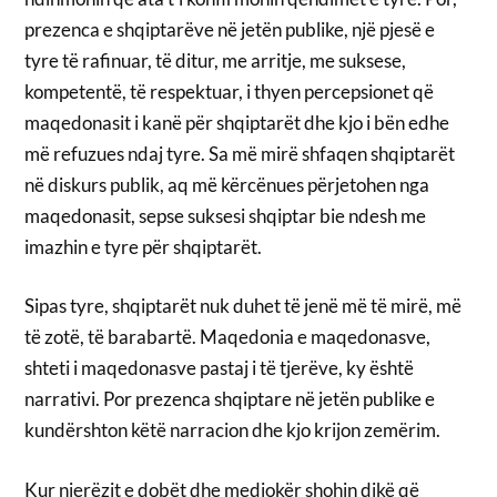
prezenca e shqiptarëve në jetën publike, një pjesë e
tyre të rafinuar, të ditur, me arritje, me suksese,
kompetentë, të respektuar, i thyen percepsionet që
maqedonasit i kanë për shqiptarët dhe kjo i bën edhe
më refuzues ndaj tyre. Sa më mirë shfaqen shqiptarët
në diskurs publik, aq më kërcënues përjetohen nga
maqedonasit, sepse suksesi shqiptar bie ndesh me
imazhin e tyre për shqiptarët.
Sipas tyre, shqiptarët nuk duhet të jenë më të mirë, më
të zotë, të barabartë. Maqedonia e maqedonasve,
shteti i maqedonasve pastaj i të tjerëve, ky është
narrativi. Por prezenca shqiptare në jetën publike e
kundërshton këtë narracion dhe kjo krijon zemërim.
Kur njerëzit e dobët dhe mediokër shohin dikë që