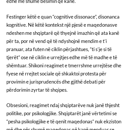
edhe më shumë besimin që kanë.
Festinger këtë e quan “cognitive dissonace”, disonanca
kognitive. Në këtë kontekst një pjesë e maqedonasve
ndeshen me shqiptarë që thyejnë imazhin që ata kanë
për ta, por në vend që të ndyshojnë mendim e t’i
pranuar, ata futen në ciklin përjashtues, “ti s’je si të
tjerët” ose në ciklin e urrejtjes edhe më të madhe e të
shëmtuar. Shikoni reagimet e tmerrshme urrejtëse dhe
fyese në rrejtet sociale që shkaktoi protesta për
provimin e jurisprudencës dhe gjithë debati për
përdorimin zyrtar të shqipes.
Obsesioni, reagimet ndaj shqiptarëve nuk janë thjesht
politike, por psikologjike. Shqiptarët janë vërtetimi se
“pesha psikologjike e të qenit maqedonas” nuk ekziston
më dhe për shumë maqedonas që kanë menduar se