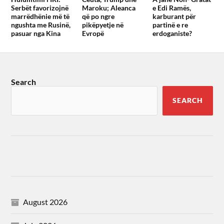
Serbët favorizojnë
Maroku; Aleanca
e Edi Ramës,
marrëdhënie më të
që po ngre
karburant për
ngushta me Rusinë,
pikëpyetje në
partinë e re
pasuar nga Kina
Evropë
erdoganiste?
Search
SEARCH
August 2026