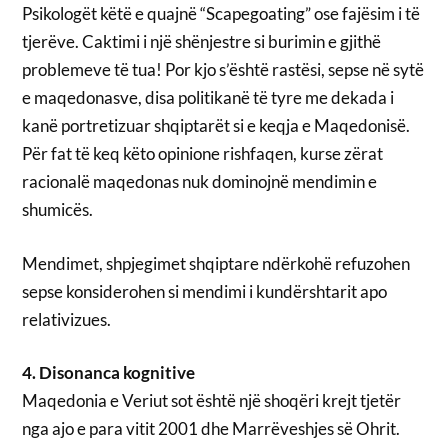
Psikologët këtë e quajnë “Scapegoating” ose fajësim i të
tjerëve. Caktimi i një shënjestre si burimin e gjithë
problemeve të tua! Por kjo s’është rastësi, sepse në sytë
e maqedonasve, disa politikanë të tyre me dekada i
kanë portretizuar shqiptarët si e keqja e Maqedonisë.
Për fat të keq këto opinione rishfaqen, kurse zërat
racionalë maqedonas nuk dominojnë mendimin e
shumicës.
Mendimet, shpjegimet shqiptare ndërkohë refuzohen
sepse konsiderohen si mendimi i kundërshtarit apo
relativizues.
4. Disonanca kognitive
Maqedonia e Veriut sot është një shoqëri krejt tjetër
nga ajo e para vitit 2001 dhe Marrëveshjes së Ohrit.