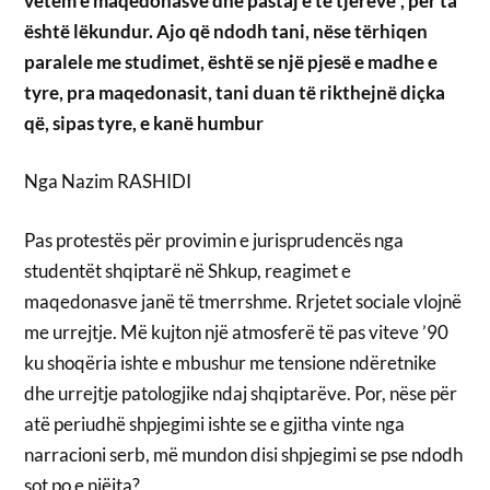
vetëm e maqedonasve dhe pastaj e të tjerëve”, për ta
është lëkundur. Ajo që ndodh tani, nëse tërhiqen
paralele me studimet, është se një pjesë e madhe e
tyre, pra maqedonasit, tani duan të rikthejnë diçka
që, sipas tyre, e kanë humbur
Nga Nazim RASHIDI
Pas protestës për provimin e jurisprudencës nga
studentët shqiptarë në Shkup, reagimet e
maqedonasve janë të tmerrshme. Rrjetet sociale vlojnë
me urrejtje. Më kujton një atmosferë të pas viteve ’90
ku shoqëria ishte e mbushur me tensione ndëretnike
dhe urrejtje patologjike ndaj shqiptarëve. Por, nëse për
atë periudhë shpjegimi ishte se e gjitha vinte nga
narracioni serb, më mundon disi shpjegimi se pse ndodh
sot po e njëjta?