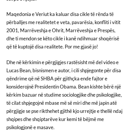
Maqedonia e Veriut ka kaluar disa cikle të rënda të
përballjes me realitetet e veta, pavarësia, konfliti i vitit
2001, Marrëveshja e Ohrit, Marrëveshja e Prespës,
dhe ti mendon se këto cikle i kanë ndihmuar shoqërisë
që të kuptojë disa realitete. Por me gjasë jo!
Dhe në kërkimin e përgjigjes rastësisht më del video e
Lucas Bean, bisnismen e autor, i cili shpjegonte për disa
qëndrime që në SHBA për gjithçka ende fajtor e
konsiderojnë Presidentin Obama. Bean kishte bërë një
kërkim bazuar në studime sociologjike dhe psikologjike,
të cilat shpjegojnë mbase më së miri dhe më japin atë
përgjigje se pse rikthehet gjithë kjo urrejtje e thellë ndaj
shqipes dhe shqiptarëve kur kemi të bëjmë me
psikologjonë e masave.