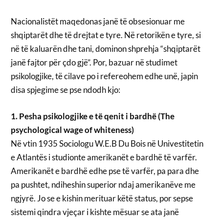
Nacionalistët maqedonas janë të obsesionuar me
shqiptarët dhe të drejtat e tyre. Në retorikën e tyre, si
në të kaluarën dhe tani, dominon shprehja “shqiptarët
janë fajtor për çdo gjë”. Por, bazuar në studimet
psikologjike, të cilave po i refereohem edhe unë, japin
disa spjegime se pse ndodh kjo:
1. Pesha psikologjike e të qenit i bardhë (The
psychological wage of whiteness)
Në vtin 1935 Sociologu W.E.B Du Bois në Univestitetin
e Atlantës i studionte amerikanët e bardhë të varfër.
Amerikanët e bardhë edhe pse të varfër, pa para dhe
pa pushtet, ndiheshin superior ndaj amerikanëve me
ngjyrë. Jo se e kishin merituar këtë status, por sepse
sistemi qindra vjeçar i kishte mësuar se ata janë