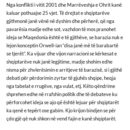
Nga konflikti i vitit 2001 dhe Marrëveshja e Ohrit kanë
kaluar pothuajse 25 vjet. Të drejtat e shqiptarëve
gjithmonë janë vënë në dyshim dhe përherë, që nga
pavarësia madje edhe sot, vazhdon të mos pranohet
ideja se Maqedonia është e të gjithëve, se barazia nuk e
lejon konceptin Orwell-ian “disa janë më të barabartë
se tjerët”. Ka vijuar dhe vijon narracioni se kërkesat e
shqiptarëve nuk janë legjitime, madje shohim edhe
nisma për zhvlerësimin e arritjeve të barazisë, si i gjithë
debati për përdorimin zyrtar të gjuhës shqipe, heqja
nga tabelat e rrugëve, nga vulat, etj. Këto qëndrime
shprehen edhe në rrafshin politik dhe të debateve ku
përforcohet ideja se ajo që është lejuar për shqiptarët
ka qenë e tepërt ose gabim. Kjo krijon bindjen se për
çdo gjë që nuk shkon në vend fajin e kanë shqiptarët.