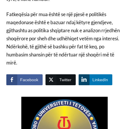
Fatkeqësia për mua është se një pjesë e politikës
maqedonase është e bazuar ndaj këtyre gjendjeve,
gjithashtu as politika shqiptare nuk e analizon rrjedhën
shoqërore por sheh dhe udhëhiqet vetëm nga interesi.
Ndërkohë, të gjithë së bashku për fat të keq, po
humbasim shansin për të ndërtuar një shoqëri më të
mirë.
Facebook
Twitter
LinkedIn