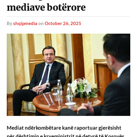
mediave botërore
by
shqipmedia
on
October 26, 2025
Mediat ndërkombëtare kanë raportuar gjerësisht
për dështimin e kryeministrit në detyrë të Kosovës,