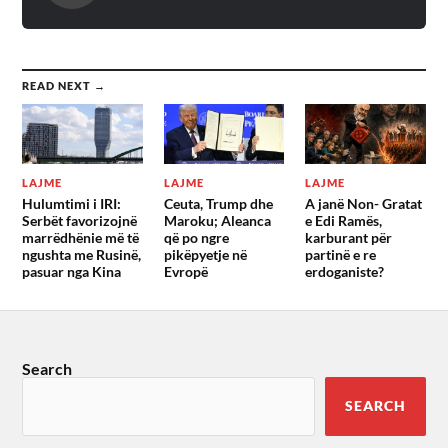
READ NEXT →
LAJME
LAJME
LAJME
Hulumtimi i IRI:
Ceuta, Trump dhe
A janë Non- Gratat
Serbët favorizojnë
Maroku; Aleanca
e Edi Ramës,
marrëdhënie më të
që po ngre
karburant për
ngushta me Rusinë,
pikëpyetje në
partinë e re
pasuar nga Kina
Evropë
erdoganiste?
Search
SEARCH