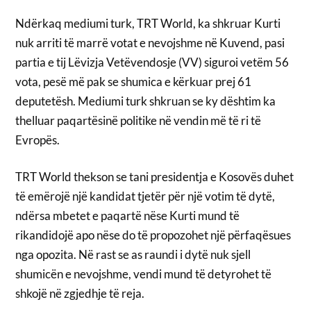
Ndërkaq mediumi turk, TRT World, ka shkruar Kurti
nuk arriti të marrë votat e nevojshme në Kuvend, pasi
partia e tij Lëvizja Vetëvendosje (VV) siguroi vetëm 56
vota, pesë më pak se shumica e kërkuar prej 61
deputetësh. Mediumi turk shkruan se ky dështim ka
thelluar paqartësinë politike në vendin më të ri të
Evropës.
TRT World thekson se tani presidentja e Kosovës duhet
të emërojë një kandidat tjetër për një votim të dytë,
ndërsa mbetet e paqartë nëse Kurti mund të
rikandidojë apo nëse do të propozohet një përfaqësues
nga opozita. Në rast se as raundi i dytë nuk sjell
shumicën e nevojshme, vendi mund të detyrohet të
shkojë në zgjedhje të reja.