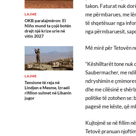
takon. Faturat nuk dor
me përmbarues, me lënd
LAJME
OKB paralajmëron: El
të shqetësuar nga infor
Niño mund ta çojë botën
drejt një krize urie në
nga përmbaruesit, sapo 
vitin 2027
Më mirë për Tetovën nu
“Këshilltarët tone nuk 
Saubermacher, me ndi
LAJME
ndryshimin e çmimores
Tensione të reja në
Lindjen e Mesme, Izraeli
dhe me cilësinë e shër
rifillon sulmet në Libanin
politike të zotohen se:
jugor
pagesë me këste, që mb
Kujtojmë se në fillim n
Tetovë pranuan njofti