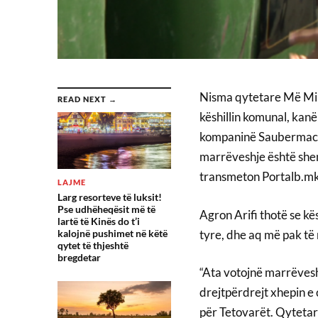
Nisma qytetare Më Mirë
READ NEXT →
këshillin komunal, kan
kompaninë Saubermache
marrëveshje është shemb
transmeton Portalb.mk
LAJME
Larg resorteve të luksit!
Pse udhëheqësit më të
Agron Arifi thotë se kës
lartë të Kinës do t’i
tyre, dhe aq më pak të
kalojnë pushimet në këtë
qytet të thjeshtë
bregdetar
“Ata votojnë marrëvesh
drejtpërdrejt xhepin e
për Tetovarët. Qytetar