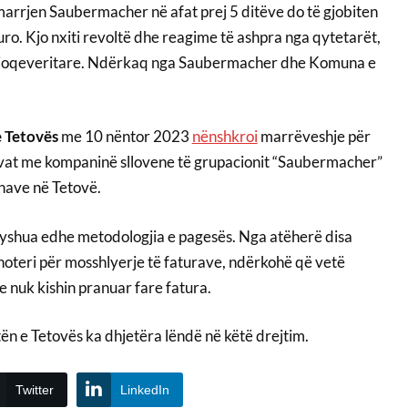
rrjen Saubermacher në afat prej 5 ditëve do të gjobiten
uro. Kjo nxiti revoltë dhe reagime të ashpra nga qytetarët,
 joqeveritare. Ndërkaq nga Saubermacher dhe Komuna e
 Tetovës
me 10 nëntor 2023
nënshkroi
marrëveshje për
ivat me kompaninë sllovene të grupacionit “Saubermacher”
nave në Tetovë.
ndryshua edhe metodologjia e pagesës. Nga atëherë disa
noteri për mosshlyerje të faturave, ndërkohë që vetë
e nuk kishin pranuar fare fatura.
n e Tetovës ka dhjetëra lëndë në këtë drejtim.
Twitter
LinkedIn