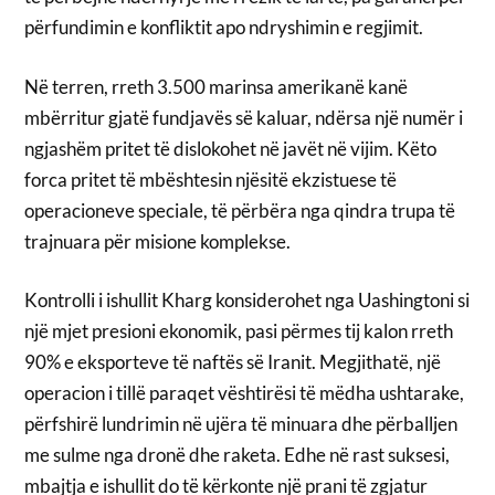
përfundimin e konfliktit apo ndryshimin e regjimit.
Në terren, rreth 3.500 marinsa amerikanë kanë
mbërritur gjatë fundjavës së kaluar, ndërsa një numër i
ngjashëm pritet të dislokohet në javët në vijim. Këto
forca pritet të mbështesin njësitë ekzistuese të
operacioneve speciale, të përbëra nga qindra trupa të
trajnuara për misione komplekse.
Kontrolli i ishullit Kharg konsiderohet nga Uashingtoni si
një mjet presioni ekonomik, pasi përmes tij kalon rreth
90% e eksporteve të naftës së Iranit. Megjithatë, një
operacion i tillë paraqet vështirësi të mëdha ushtarake,
përfshirë lundrimin në ujëra të minuara dhe përballjen
me sulme nga dronë dhe raketa. Edhe në rast suksesi,
mbajtja e ishullit do të kërkonte një prani të zgjatur