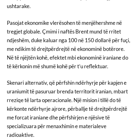
ushtarake.
Pasojat ekonomike vlerësohen të menjëhershme në
tregjet globale. Çmimi i naftës Brent mund të rritet
ndjeshëm, duke kaluar nga 100 në 150 dollarë për fuçi,
me ndikim të drejtpërdrejtë në ekonominë botërore.
Në të njëjtën kohë, efektet mbi ekonominë iraniane do
të kërkonin më shumë kohë për t’u reflektuar.
Skenari alternativ, që përfshin ndërhyrje për kapjen e
uraniumit të pasuruar brenda territorit iranian, mbart
rreziqe të larta operacionale. Një mision i tillë do të
kërkonte ndërhyrje ajrore, përballje të drejtpërdrejtë
me forcat iraniane dhe përfshirjen e njësive të
specializuara për menaxhimin e materialeve
radioaktive.