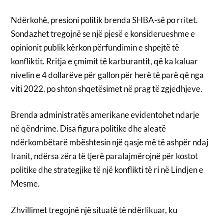
Ndërkohë, presioni politik brenda SHBA-së po rritet.
Sondazhet tregojnë se një pjesë e konsiderueshme e
opinionit publik kërkon përfundimin e shpejtë të
konfliktit. Rritja e çmimit të karburantit, që ka kaluar
nivelin e 4 dollarëve për gallon për herë të parë që nga
viti 2022, po shton shqetësimet në prag të zgjedhjeve.
Brenda administratës amerikane evidentohet ndarje
në qëndrime. Disa figura politike dhe aleatë
ndërkombëtarë mbështesin një qasje më të ashpër ndaj
Iranit, ndërsa zëra të tjerë paralajmërojnë për kostot
politike dhe strategjike të një konflikti të ri në Lindjen e
Mesme.
Zhvillimet tregojnë një situatë të ndërlikuar, ku