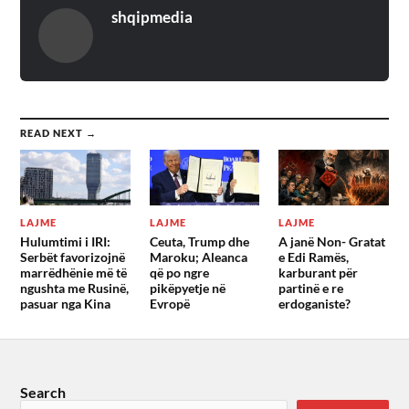
shqipmedia
READ NEXT →
LAJME
LAJME
LAJME
Hulumtimi i IRI:
Ceuta, Trump dhe
A janë Non- Gratat
Serbët favorizojnë
Maroku; Aleanca
e Edi Ramës,
marrëdhënie më të
që po ngre
karburant për
ngushta me Rusinë,
pikëpyetje në
partinë e re
pasuar nga Kina
Evropë
erdoganiste?
Search