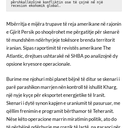
përshkallëzojnë konfliktin ose të çojnë në një 
recesion ekonomik global.
Mbërritja e mijëra trupave të reja amerikane në rajonin
e Gjirit Persik po shoqërohet me përgatitje për skenarë
të mundshëm ndërhyrjeje tokësore brenda territorit
iranian. Sipas raportimit të revistës amerikane The
Atlantic, drejtues ushtarakë në SHBA po analizojnë dy
opsione kryesore operacionale.
Burime me njohuri mbi planet bëjnë të ditur se skenari i
parë parashikon marrjen nën kontroll të ishullit Kharg,
një nyje kyçe për eksportet energjetike të Iranit.
Skenari i dytë synon kapjen e uraniumit të pasuruar, me
qëllim frenimin e programit bërthamor të Teheranit.
Nëse këto operacione marrin miratimin politik, ato do
të përbëjnë ndërhyrje me rrezik të lartë, pa garanci për