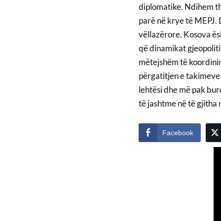
diplomatike. Ndihem the
parë në krye të MEPJ. D
vëllazërore. Kosova ësh
që dinamikat gjeopoliti
mëtejshëm të koordini
përgatitjen e takimev
lehtësi dhe më pak buro
të jashtme në të gjitha 
Facebook