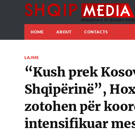
HOME
ABOUT
CONTACTS
LAJME
“Kush prek Koso
Shqipërinë”, Hox
zotohen për koor
intensifikuar mes