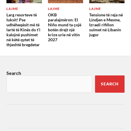
LAJME
LAJME
LAJME
Larg resorteve të
OKB
Tensione të reja në
luksit! Pse
paralajmëron: El
Lindjen e Mesme,
udhëheqësit më të
Niño mund ta çojë
Izraeli rifillon
lartë të Kinës do t’i
botën drejt një
sulmet në Libanin
kalojnë pushimet
krize urie në vitin
jugor
në këtë qytet të
2027
thjeshtë bregdetar
Search
SEARCH