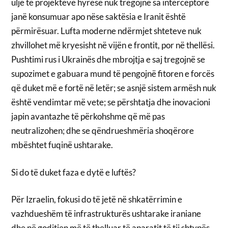
ulje të projekteve hyrëse nuk tregojnë sa interceptorë
janë konsumuar apo nëse saktësia e Iranit është
përmirësuar. Lufta moderne ndërmjet shteteve nuk
zhvillohet më kryesisht në vijën e frontit, por në thellësi.
Pushtimi rus i Ukrainës dhe mbrojtja e saj tregojnë se
supozimet e gabuara mund të pengojnë fitoren e forcës
që duket më e fortë në letër; se asnjë sistem armësh nuk
është vendimtar më vete; se përshtatja dhe inovacioni
japin avantazhe të përkohshme që më pas
neutralizohen; dhe se qëndrueshmëria shoqërore
mbështet fuqinë ushtarake.
Si do të duket faza e dytë e luftës?
Për Izraelin, fokusi do të jetë në shkatërrimin e
vazhdueshëm të infrastrukturës ushtarake iraniane
dhe në goditjen më të thelluar të aparatit të tij shtypës