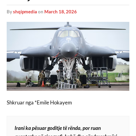
by
shqipmedia
on
March 18, 2026
Shkruar nga *Emile Hokayem
Irani ka pësuar goditje të rënda, por ruan