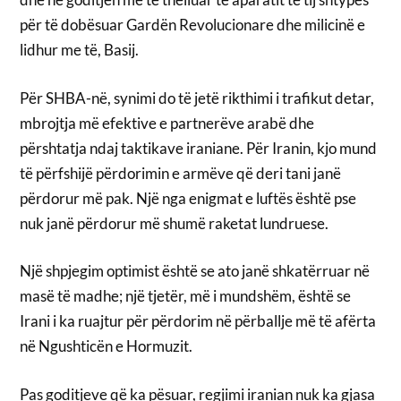
për të dobësuar Gardën Revolucionare dhe milicinë e
lidhur me të, Basij.
Për SHBA-në, synimi do të jetë rikthimi i trafikut detar,
mbrojtja më efektive e partnerëve arabë dhe
përshtatja ndaj taktikave iraniane. Për Iranin, kjo mund
të përfshijë përdorimin e armëve që deri tani janë
përdorur më pak. Një nga enigmat e luftës është pse
nuk janë përdorur më shumë raketat lundruese.
Një shpjegim optimist është se ato janë shkatërruar në
masë të madhe; një tjetër, më i mundshëm, është se
Irani i ka ruajtur për përdorim në përballje më të afërta
në Ngushticën e Hormuzit.
Pas goditjeve që ka pësuar, regjimi iranian nuk ka gjasa