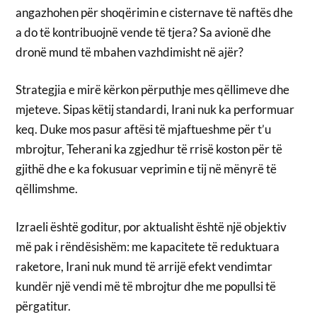
angazhohen për shoqërimin e cisternave të naftës dhe
a do të kontribuojnë vende të tjera? Sa avionë dhe
dronë mund të mbahen vazhdimisht në ajër?
Strategjia e mirë kërkon përputhje mes qëllimeve dhe
mjeteve. Sipas këtij standardi, Irani nuk ka performuar
keq. Duke mos pasur aftësi të mjaftueshme për t’u
mbrojtur, Teherani ka zgjedhur të rrisë koston për të
gjithë dhe e ka fokusuar veprimin e tij në mënyrë të
qëllimshme.
Izraeli është goditur, por aktualisht është një objektiv
më pak i rëndësishëm: me kapacitete të reduktuara
raketore, Irani nuk mund të arrijë efekt vendimtar
kundër një vendi më të mbrojtur dhe me popullsi të
përgatitur.