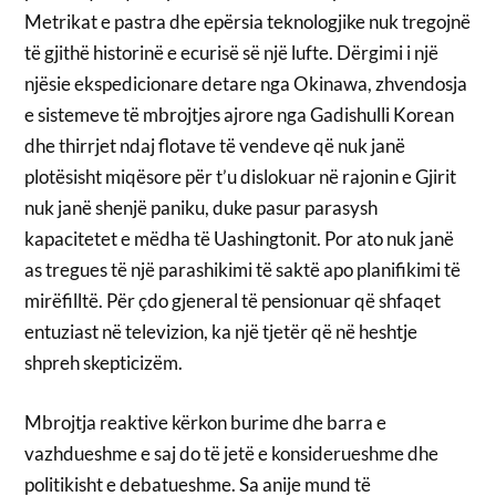
Metrikat e pastra dhe epërsia teknologjike nuk tregojnë
të gjithë historinë e ecurisë së një lufte. Dërgimi i një
njësie ekspedicionare detare nga Okinawa, zhvendosja
e sistemeve të mbrojtjes ajrore nga Gadishulli Korean
dhe thirrjet ndaj flotave të vendeve që nuk janë
plotësisht miqësore për t’u dislokuar në rajonin e Gjirit
nuk janë shenjë paniku, duke pasur parasysh
kapacitetet e mëdha të Uashingtonit. Por ato nuk janë
as tregues të një parashikimi të saktë apo planifikimi të
mirëfilltë. Për çdo gjeneral të pensionuar që shfaqet
entuziast në televizion, ka një tjetër që në heshtje
shpreh skepticizëm.
Mbrojtja reaktive kërkon burime dhe barra e
vazhdueshme e saj do të jetë e konsiderueshme dhe
politikisht e debatueshme. Sa anije mund të