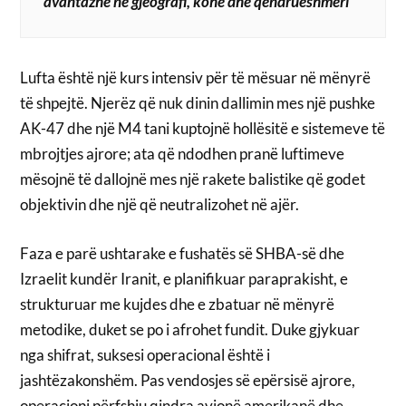
avantazhe në gjeografi, kohë dhe qëndrueshmëri
Lufta është një kurs intensiv për të mësuar në mënyrë
të shpejtë. Njerëz që nuk dinin dallimin mes një pushke
AK-47 dhe një M4 tani kuptojnë hollësitë e sistemeve të
mbrojtjes ajrore; ata që ndodhen pranë luftimeve
mësojnë të dallojnë mes një rakete balistike që godet
objektivin dhe një që neutralizohet në ajër.
Faza e parë ushtarake e fushatës së SHBA-së dhe
Izraelit kundër Iranit, e planifikuar paraprakisht, e
strukturuar me kujdes dhe e zbatuar në mënyrë
metodike, duket se po i afrohet fundit. Duke gjykuar
nga shifrat, suksesi operacional është i
jashtëzakonshëm. Pas vendosjes së epërsisë ajrore,
operacioni përfshiu qindra avionë amerikanë dhe