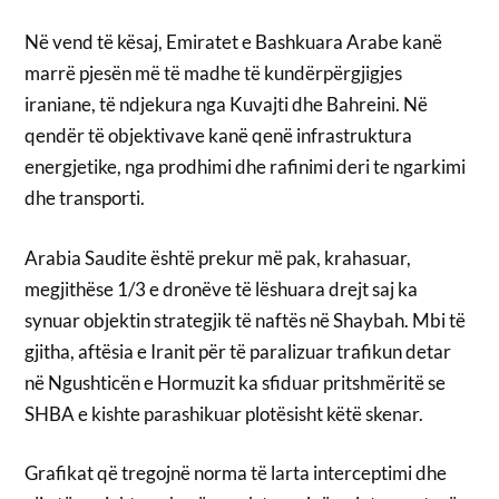
Në vend të kësaj, Emiratet e Bashkuara Arabe kanë
marrë pjesën më të madhe të kundërpërgjigjes
iraniane, të ndjekura nga Kuvajti dhe Bahreini. Në
qendër të objektivave kanë qenë infrastruktura
energjetike, nga prodhimi dhe rafinimi deri te ngarkimi
dhe transporti.
Arabia Saudite është prekur më pak, krahasuar,
megjithëse 1/3 e dronëve të lëshuara drejt saj ka
synuar objektin strategjik të naftës në Shaybah. Mbi të
gjitha, aftësia e Iranit për të paralizuar trafikun detar
në Ngushticën e Hormuzit ka sfiduar pritshmëritë se
SHBA e kishte parashikuar plotësisht këtë skenar.
Grafikat që tregojnë norma të larta interceptimi dhe