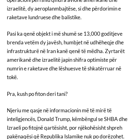
izraelitë, dy aeroplanmbajtëse, si dhe përdorimin e
raketave lundruese dhe balistike.
Pasi ka qenë objekt i më shumë se 13,000 goditjeve
brenda vetëm dy javësh, humbjet në udhëheqje dhe
infrastrukturë në Iran kanë qenë të mëdha. Zyrtarët
amerikanë dhe izraelitë japin shifra optimiste për
numrin e raketave dhe lëshuesve të shkatërruar në
tokë.
Pra, kush po fiton deri tani?
Njeriu me qasje në informacionin më të mirë të
inteligjencës, Donald Trump, këmbëngul se SHBA dhe
Izraeli po fitojnë qartësisht, por njëkohësisht shpreh
pakënaqësi që Republika Islamike nuk po dorëzohet.