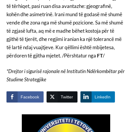
të tërhiqet, pasi ruan disa avantazhe: gjeografinë,
kohën dhe asimetrinë. Irani mund të godasë më shumë
vende dhe zona nga më shumë pozicione. Sa më shumë
të zgjasë lufta, aq më e madhe bëhet kostoja për të
gjithë të tjerët, dhe regjimi iranian ka një tolerancë më
të lartë ndaj vuajtjeve. Kur qëllimi është mbijetesa,
përdoren të gjitha mjetet. /Përshtatur nga
FT
/
*Drejtor i sigurisë rajonale në Institutin Ndërkombëtar për
Studime Strategjike
Facebook
Twitter
LinkedIn