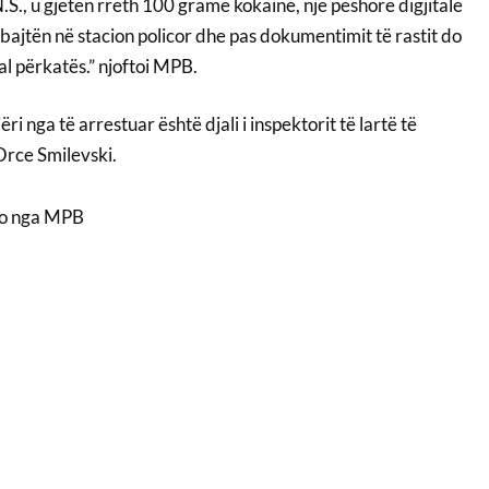
.S., u gjetën rreth 100 gramë kokainë, një peshore digjitale
bajtën në stacion policor dhe pas dokumentimit të rastit do
al përkatës.” njoftoi MPB.
i nga të arrestuar është djali i inspektorit të lartë të
Orce Smilevski.