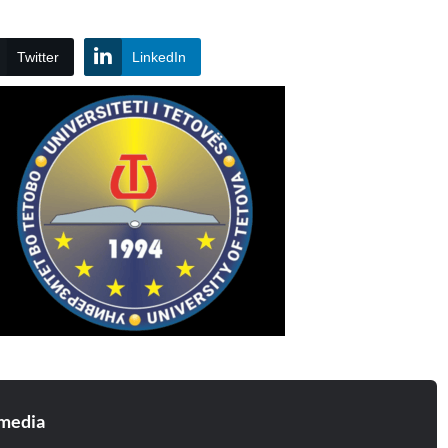
Twitter
LinkedIn
media