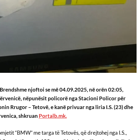
 Brendshme njoftoi se më 04.09.2025, në orën 02:05,
ërvenicë, nëpunësit policorë nga Stacioni Policor për
in Rrugor – Tetovë, e kanë privuar nga liria I.S. (23) dhe
ërvenica, shkruan
Portalb.mk.
tomjetit “BMW” me targa të Tetovës, që drejtohej nga I.S.,