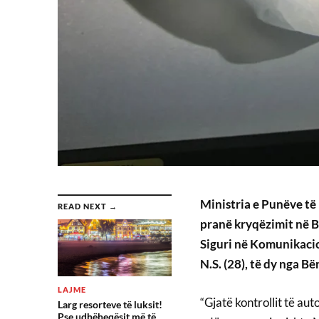
Ministria e Punëve të
READ NEXT →
pranë kryqëzimit në B
Siguri në Komunikacion
N.S. (28), të dy nga B
LAJME
“Gjatë kontrollit të au
Larg resorteve të luksit!
Pse udhëheqësit më të