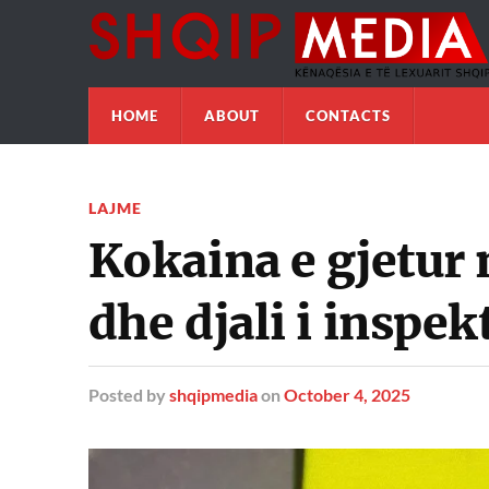
HOME
ABOUT
CONTACTS
LAJME
Kokaina e gjetur 
dhe djali i inspek
Posted
by
shqipmedia
on
October 4, 2025