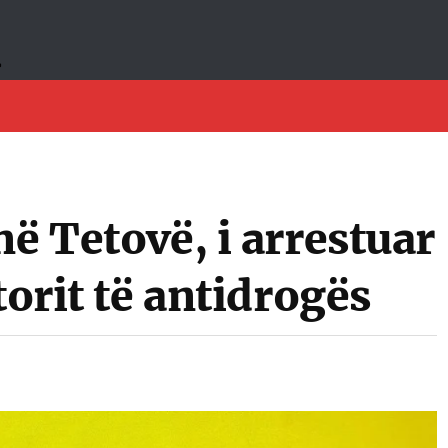
në Tetovë, i arrestuar
torit të antidrogës