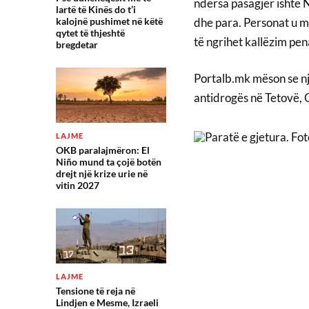
ndërsa pasagjer ishte N
lartë të Kinës do t’i
dhe para. Personat u m
kalojnë pushimet në këtë
qytet të thjeshtë
të ngrihet kallëzim pen
bregdetar
Portalb.mk mëson se njër
antidrogës në Tetovë, 
LAJME
OKB paralajmëron: El
Niño mund ta çojë botën
drejt një krize urie në
vitin 2027
LAJME
Tensione të reja në
Lindjen e Mesme, Izraeli